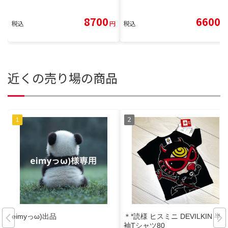
8700
6600
税込
円
税込
円
近くの売り場の商品
eimyっω)出品
＊*読様 ヒスミニ DEVILKIN 半
袖Tシャツ80