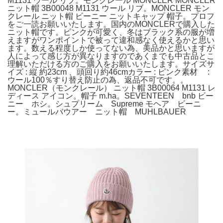
M1131 ウール リブ。モンクレール MONCLER MONCLER
ニット帽 3B00048 M1131 ウール リブ。MONCLER モン
クレール ニット帽 ビーニー ニットキャップ 帽子。プロフ
をご一読お願いいたします。国内のMONCLERで購入した
ニット帽です。ピンクが可愛く、冬はブラック系の服が増
えますがワンポイントで被って違和感なく使えるかと思い
ます。数える程度しか使ってない為、美品かと思いますが
人によって感じ方が異なりますのであくまでも中古品とこ
理解いただける方のご購入をお願いいたします。サイズサ
イズ : 縦 約23cm 、頭回り約46cmカラー : ピンク素材 :
ウール100％すり替え防止の為、返品不可です。。
MONCLER（モンクレール） ニット帽 3B00064 M1131 レ
ディース アイコン。帽子 m.ha。SEVENTEEN bnb ビー
ニー ホシ。シュプリーム Supreme モヘア ビーニ
ー。ミュールバウアー ニット帽 MUHLBAUER