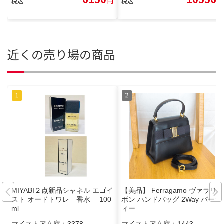
税込
円
税込
円
近くの売り場の商品
MIYABI２点新品シャネル エゴイ
【美品】 Ferragamo ヴァラリ
スト オードトワレ 香水 100
ボン ハンドバッグ 2Way パーテ
ml
ィー
マイストア在庫：
3378
マイストア在庫：
1443