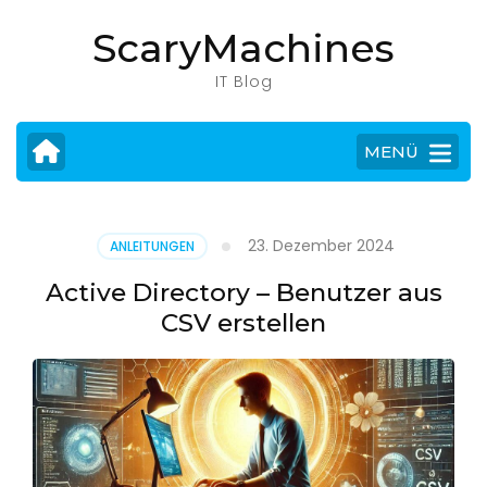
Zum
ScaryMachines
Inhalt
springen
IT Blog
(Eingabetaste
drücken)
MENÜ
23. Dezember 2024
ANLEITUNGEN
Active Directory – Benutzer aus
CSV erstellen