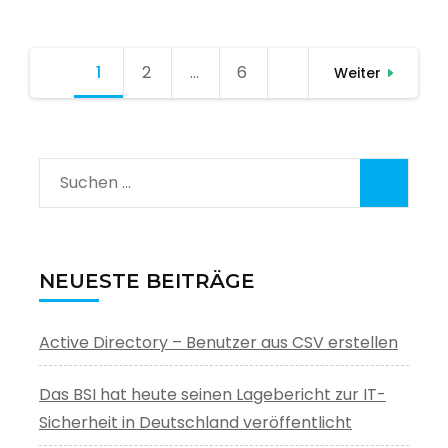
Seitennummerierung
1
Seite
2
Seite
…
6
Seite
Weiter
der
Beiträge
Suchen
nach:
NEUESTE BEITRÄGE
Active Directory – Benutzer aus CSV erstellen
Das BSI hat heute seinen Lagebericht zur IT-
Sicherheit in Deutschland veröffentlicht