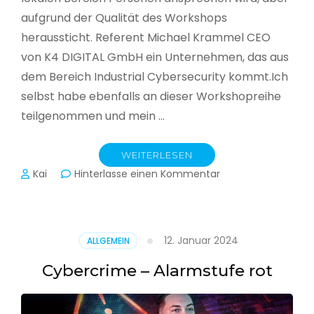
aufgrund der Qualität des Workshops
heraussticht. Referent Michael Krammel CEO
von K4 DIGITAL GmbH ein Unternehmen, das aus
dem Bereich Industrial Cybersecurity kommt.Ich
selbst habe ebenfalls an dieser Workshopreihe
teilgenommen und mein …
WEITERLESEN
zu
Kai
Hinterlasse einen Kommentar
Cyber-
Sicherheit
in
der
12. Januar 2024
ALLGEMEIN
Produktion
Cybercrime – Alarmstufe rot