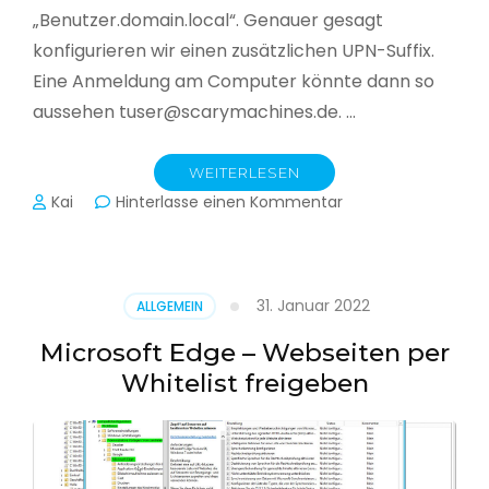
„Benutzer.domain.local“. Genauer gesagt
konfigurieren wir einen zusätzlichen UPN-Suffix.
Eine Anmeldung am Computer könnte dann so
aussehen tuser@scarymachines.de. …
WEITERLESEN
zu
Kai
Hinterlasse einen Kommentar
Zusätzlichen
User
Principal
Name
31. Januar 2022
ALLGEMEIN
(UPN)
im
Microsoft Edge – Webseiten per
Active
Whitelist freigeben
Directory
hinzufügen