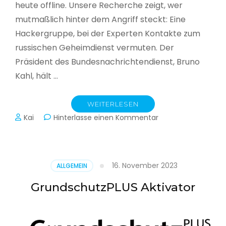
heute offline. Unsere Recherche zeigt, wer
mutmaßlich hinter dem Angriff steckt: Eine
Hackergruppe, bei der Experten Kontakte zum
russischen Geheimdienst vermuten. Der
Präsident des Bundesnachrichtendienst, Bruno
Kahl, hält …
WEITERLESEN
zu
Kai
Hinterlasse einen Kommentar
Cyberwar
–
Die
unsichtbare
16. November 2023
ALLGEMEIN
Schlacht
im
GrundschutzPLUS Aktivator
Netz