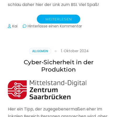
schlau daher hier der Link zum BSI. Viel Spaß!
WEITERLESEN
zu
Kai
Hinterlasse einen Kommentar
Das
BSI
hat
heute
1. Oktober 2024
ALLGEMEIN
seinen
Lagebericht
Cyber-Sicherheit in der
zur
Produktion
IT-
Sicherheit
in
Deutschland
veröffentlicht
Hier ein Tipp, der zugegebenermaßen eher im
lokalen Bereich Personen ansprechen wird, aber