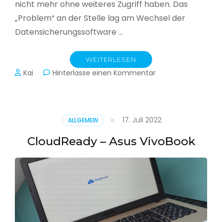
nicht mehr ohne weiteres Zugriff haben. Das
„Problem“ an der Stelle lag am Wechsel der
Datensicherungssoftware …
WEITERLESEN
zu
Kai
Hinterlasse einen Kommentar
Alle
Jahre
wieder
–
17. Juli 2022
ALLGEMEIN
Jahressicherung
CloudReady – Asus VivoBook