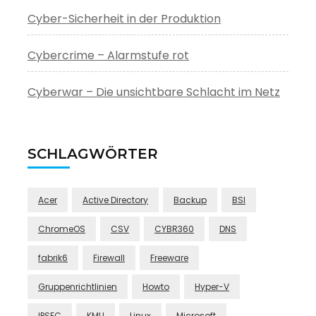
Cyber-Sicherheit in der Produktion
Cybercrime – Alarmstufe rot
Cyberwar – Die unsichtbare Schlacht im Netz
SCHLAGWÖRTER
Acer
Active Directory
Backup
BSI
ChromeOS
CSV
CYBR360
DNS
fabrik6
Firewall
Freeware
Gruppenrichtlinien
Howto
Hyper-V
IPSEC
KMU
Linux
Microsoft