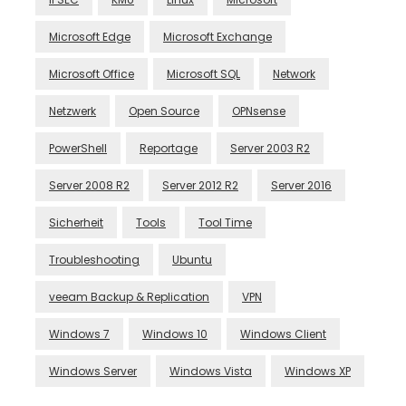
Microsoft Edge
Microsoft Exchange
Microsoft Office
Microsoft SQL
Network
Netzwerk
Open Source
OPNsense
PowerShell
Reportage
Server 2003 R2
Server 2008 R2
Server 2012 R2
Server 2016
Sicherheit
Tools
Tool Time
Troubleshooting
Ubuntu
veeam Backup & Replication
VPN
Windows 7
Windows 10
Windows Client
Windows Server
Windows Vista
Windows XP