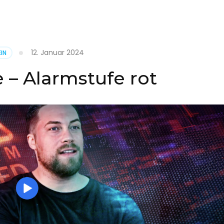
it
12. Januar 2024
IN
on
 – Alarmstufe rot