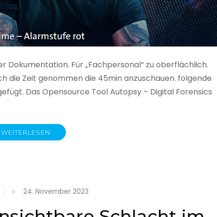
ner Dokumentation. Für „Fachpersonal“ zu oberflächlich.
 auch die Zeit genommen die 45min anzuschauen. folgende
gefügt. Das Opensource Tool Autopsy – Digital Forensics
WEITERLESEN
ime
fe
24. November 2023
nsichtbare Schlacht im