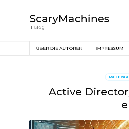
Zum
Inhalt
ScaryMachines
springen
(Eingabetaste
IT Blog
drücken)
ÜBER DIE AUTOREN
IMPRESSUM
ANLEITUNG
Active Directo
e