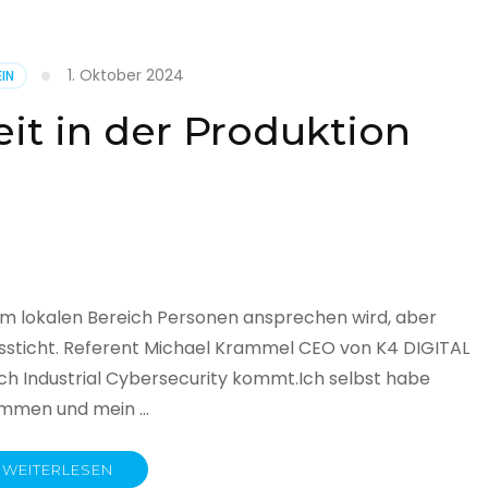
1. Oktober 2024
IN
cht
it in der Produktion
it
land
licht
im lokalen Bereich Personen ansprechen wird, aber
ssticht. Referent Michael Krammel CEO von K4 DIGITAL
 Industrial Cybersecurity kommt.Ich selbst habe
nommen und mein …
WEITERLESEN