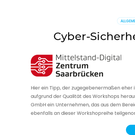
BSI
hat
heute
ALLGEME
seinen
Lageberi
Cyber-Sicherhe
zur
IT-
Sicherhe
in
Deutsch
veröffent
Hier ein Tipp, der zugegebenermaßen eher 
aufgrund der Qualität des Workshops herau
GmbH ein Unternehmen, das aus dem Bereich
ebenfalls an dieser Workshopreihe teilge