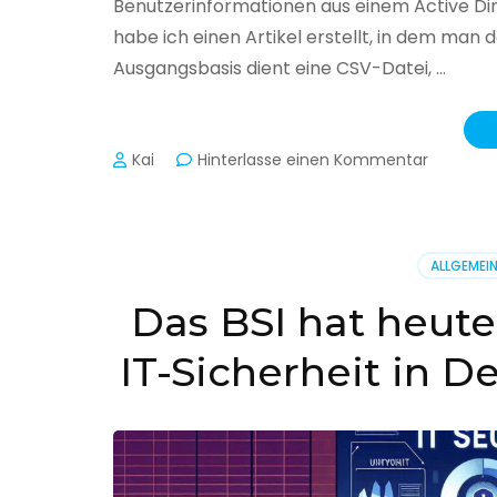
Benutzerinformationen aus einem Active Di
habe ich einen Artikel erstellt, in dem man
Ausgangsbasis dient eine CSV-Datei, …
zu
Kai
Hinterlasse einen Kommentar
Active
Director
–
Benutzer
ALLGEMEI
aus
CSV
Das BSI hat heute
erstellen
IT-Sicherheit in D