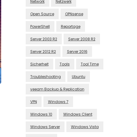
Network
Netzwerk
Open Source
OPNsense
PowerShell
Reportage
Server 2003 R2
Server 2008 R2
Server 2012 R2
Server 2016
Sicherheit
Tools
Tool Time
Troubleshooting
Ubuntu
veeam Backup & Replication
VPN
Windows 7
Windows 10
Windows Client
Windows Server
Windows Vista