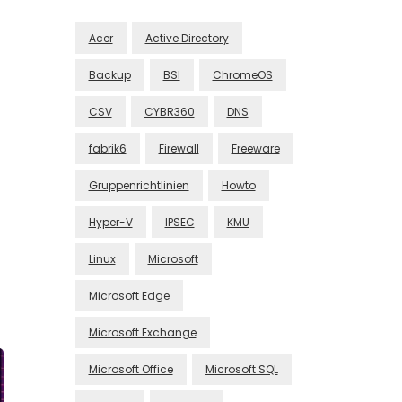
Acer
Active Directory
Backup
BSI
ChromeOS
CSV
CYBR360
DNS
fabrik6
Firewall
Freeware
Gruppenrichtlinien
Howto
Hyper-V
IPSEC
KMU
Linux
Microsoft
Microsoft Edge
Microsoft Exchange
Microsoft Office
Microsoft SQL