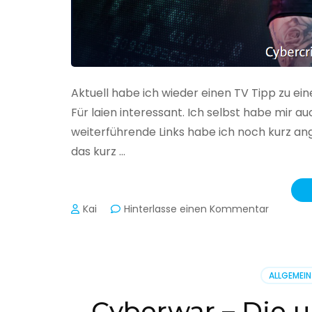
Aktuell habe ich wieder einen TV Tipp zu ei
Für laien interessant. Ich selbst habe mir
weiterführende Links habe ich noch kurz an
das kurz …
zu
Kai
Hinterlasse einen Kommentar
Cybercr
–
Alarmstu
rot
ALLGEMEIN
Cyberwar – Die u