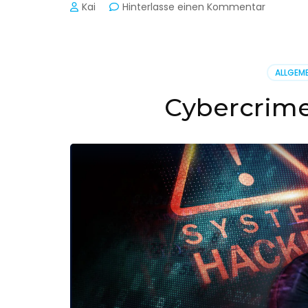
zu
Kai
Hinterlasse einen Kommentar
Cyber-
Sicherhe
in
der
ALLGEME
Produkti
Cybercrime