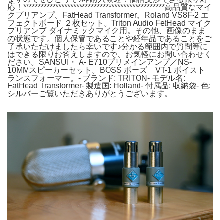
応！************************************************高品質なマイ
クプリアンプ、FatHead Transformer。Roland VS8F-2 エ
フェクトボード ２枚セット。Triton Audio FetHead マイク
プリアンプ ダイナミックマイク用。その他、画像のまま
の状態です。個人保管であることや経年品であることをご
了承いただけましたら幸いです♪分かる範囲内で質問等に
はできる限りお答えしますので、お気軽にお問い合わせく
ださい。SANSUI・ A- E710プリメインアンプ／NS-
10MMスピーカーセット。BOSS ボーズ VT-1 ボイスト
ランスフォーマー。- ブランド: TRITON- モデル名:
FatHead Transformer- 製造国: Holland- 付属品: 収納袋- 色:
シルバーご覧いただきありがとうございます。