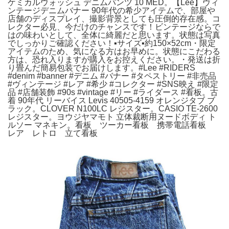
ケミカルウォッシュ デニムパンツ 10 MED。【Lee】ヴィ
ンテージデニムバナー 90年代の希少アイテムで、部屋や
店舗のディスプレイ、撮影背景としても圧倒的存在感。コ
レクター必見、今だけのチャンスです！ビンテージならで
はの味わいとして、全体に綺麗だと思います。状態は写真
でしっかりご確認ください！▪️サイズ▪️約150×52cm・限定
アイテムのため、気になる方はお早めに。状態にこだわる
方は、恐れ入りますが購入をお控えください。・発送は折
り畳んだ簡易包装でお届けします。#Lee #RIDERS
#denim #banner #デニム #バナー #タペストリー #非売品
#ヴィンテージ #レア #希少 #コレクター #SNS映え #限定
品 #店舗装飾 #90s #vintage #リー #ライダース #看板。古
着 90年代 リーバイス Levis 40505-4159 オレンジタブ ブ
ラック。CLOVER N100LC レジスター。CASIO TE-2600
レジスター。ヨウジヤマモト 立体裁断用ヌードボディ ト
ルソー マネキン。看板 ツーカー看板 携帯電話看板
レア レトロ 立て看板