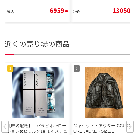
6959
13050
税込
円
税込
円
近くの売り場の商品
【匿名配送】 パラビオacロー
ジャケット・アウター CCU CH
ション✖️acミルク1e モイスチュ
ORE JACKET(SIZE/L)