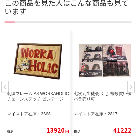
この商品を見た人はこんな商品も見て
います
刺繍フレーム A3 WORKAHOLIC
七次元生徒会 くじ 複数買い優先
チェーンステッチ ビンテージ
バラ売り可
マイストア在庫：
3668
マイストア在庫：
2817
13920
41222
税込
円
税込
円