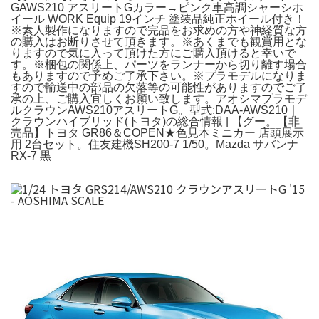
GAWS210 アスリートGカラー→ピンク車高調シャーシホ
イール WORK Equip 19インチ 塗装品純正ホイール付き！
※素人製作になりますので完品をお求めの方や神経質な方
の購入はお断りさせて頂きます。※あくまでも観賞用とな
りますので気に入って頂けた方にご購入頂けると幸いで
す。※梱包の関係上、パーツをランナーから切り離す場合
もありますので予めご了承下さい。※プラモデルになりま
すので輸送中の部品の欠落等の可能性がありますのでご了
承の上、ご購入宜しくお願い致します。アオシマプラモデ
ルクラウンAWS210アスリートG。型式:DAA-AWS210｜
クラウンハイブリッド(トヨタ)の総合情報 | 【グー。【非
売品】トヨタ GR86＆COPEN★色見本ミニカー 店頭展示
用 2台セット。住友建機SH200-7 1/50。Mazda サバンナ
RX-7 黒