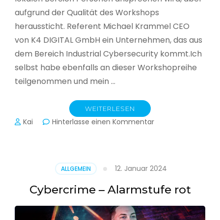
aufgrund der Qualität des Workshops
heraussticht. Referent Michael Krammel CEO
von K4 DIGITAL GmbH ein Unternehmen, das aus
dem Bereich Industrial Cybersecurity kommt.Ich
selbst habe ebenfalls an dieser Workshopreihe
teilgenommen und mein …
WEITERLESEN
zu
Kai
Hinterlasse einen Kommentar
Cyber-
Sicherheit
in
der
12. Januar 2024
ALLGEMEIN
Produktion
Cybercrime – Alarmstufe rot