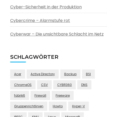
Cyber-Sicherheit in der Produktion
Cybercrime – Alarmstufe rot
Cyberwar – Die unsichtbare Schlacht im Netz
SCHLAGWÖRTER
Acer
Active Directory
Backup
BSI
ChromeOS
CSV
CYBR360
DNS
fabrik6
Firewall
Freeware
Gruppenrichtlinien
Howto
Hyper-V
IPSEC
KMU
Linux
Microsoft