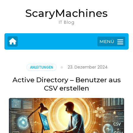
Zum
ScaryMachines
Inhalt
springen
IT Blog
(Eingabetaste
drücken)
MENÜ
23. Dezember 2024
ANLEITUNGEN
Active Directory – Benutzer aus
CSV erstellen