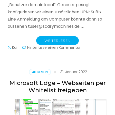
„Benutzer.domain.local“. Genauer gesagt
konfigurieren wir einen zusätzlichen UPN-Suffix.
Eine Anmeldung am Computer könnte dann so
aussehen tuser@scarymachines.de. …
WEITERLESEN
zu
Kai
Hinterlasse einen Kommentar
Zusätzlichen
User
Principal
Name
31. Januar 2022
ALLGEMEIN
(UPN)
im
Microsoft Edge – Webseiten per
Active
Whitelist freigeben
Directory
hinzufügen