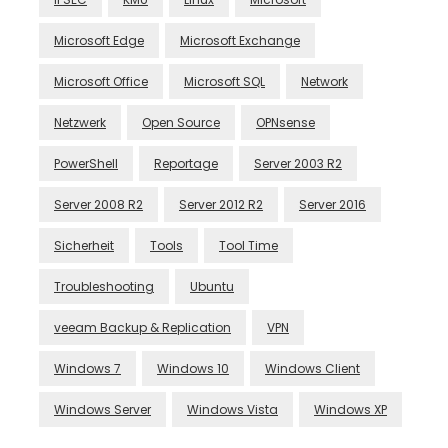
Microsoft Edge
Microsoft Exchange
Microsoft Office
Microsoft SQL
Network
Netzwerk
Open Source
OPNsense
PowerShell
Reportage
Server 2003 R2
Server 2008 R2
Server 2012 R2
Server 2016
Sicherheit
Tools
Tool Time
Troubleshooting
Ubuntu
veeam Backup & Replication
VPN
Windows 7
Windows 10
Windows Client
Windows Server
Windows Vista
Windows XP