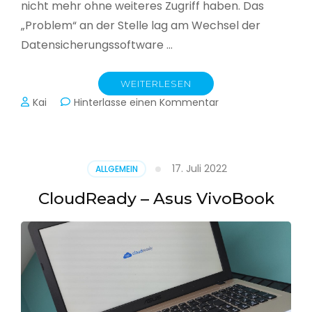
nicht mehr ohne weiteres Zugriff haben. Das
„Problem“ an der Stelle lag am Wechsel der
Datensicherungssoftware …
WEITERLESEN
zu
Kai
Hinterlasse einen Kommentar
Alle
Jahre
wieder
–
17. Juli 2022
ALLGEMEIN
Jahressicherung
CloudReady – Asus VivoBook