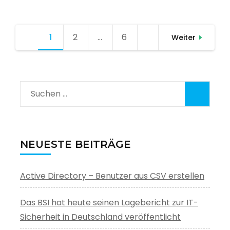
Seitennummerierung
1
Seite
2
Seite
…
6
Seite
Weiter
der
Beiträge
Suchen
nach:
NEUESTE BEITRÄGE
Active Directory – Benutzer aus CSV erstellen
Das BSI hat heute seinen Lagebericht zur IT-
Sicherheit in Deutschland veröffentlicht