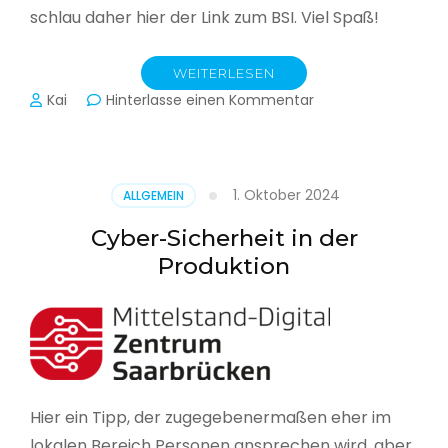
schlau daher hier der Link zum BSI. Viel Spaß!
WEITERLESEN
zu
Kai
Hinterlasse einen Kommentar
Das
BSI
hat
heute
1. Oktober 2024
ALLGEMEIN
seinen
Lagebericht
Cyber-Sicherheit in der
zur
Produktion
IT-
Sicherheit
in
Deutschland
veröffentlicht
Hier ein Tipp, der zugegebenermaßen eher im
lokalen Bereich Personen ansprechen wird, aber