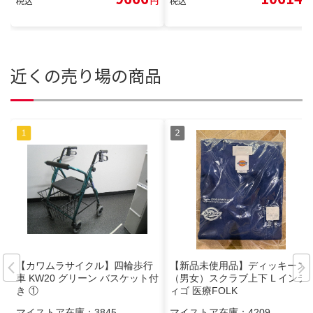
税込
円
税込
円
近くの売り場の商品
【カワムラサイクル】四輪歩行
【新品未使用品】ディッキーズ
車 KW20 グリーン バスケット付
（男女）スクラブ上下 L インデ
き ①
ィゴ 医療FOLK
マイストア在庫：
3845
マイストア在庫：
4209