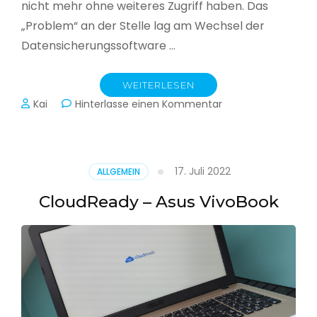
nicht mehr ohne weiteres Zugriff haben. Das
„Problem“ an der Stelle lag am Wechsel der
Datensicherungssoftware …
WEITERLESEN
zu
Kai
Hinterlasse einen Kommentar
Alle
Jahre
wieder
–
17. Juli 2022
ALLGEMEIN
Jahressicherung
CloudReady – Asus VivoBook