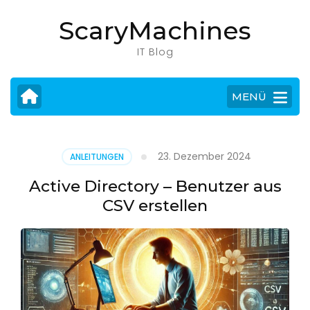
Zum
ScaryMachines
Inhalt
springen
IT Blog
(Eingabetaste
drücken)
MENÜ
23. Dezember 2024
ANLEITUNGEN
Active Directory – Benutzer aus
CSV erstellen