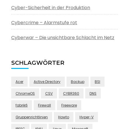
Cyber-Sicherheit in der Produktion
Cybercrime – Alarmstufe rot
Cyberwar – Die unsichtbare Schlacht im Netz
SCHLAGWÖRTER
Acer
Active Directory
Backup
BSI
ChromeOS
CSV
CYBR360
DNS
fabrik6
Firewall
Freeware
Gruppenrichtlinien
Howto
Hyper-V
IPSEC
KMU
Linux
Microsoft