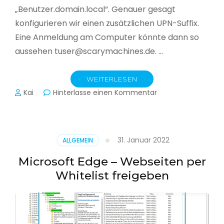
„Benutzer.domain.local“. Genauer gesagt
konfigurieren wir einen zusätzlichen UPN-Suffix.
Eine Anmeldung am Computer könnte dann so
aussehen tuser@scarymachines.de. …
WEITERLESEN
zu
Kai
Hinterlasse einen Kommentar
Zusätzlichen
User
Principal
Name
31. Januar 2022
ALLGEMEIN
(UPN)
im
Microsoft Edge – Webseiten per
Active
Whitelist freigeben
Directory
hinzufügen