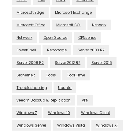
Microsoft Edge
Microsoft Exchange
Microsoft Office
Microsoft SQL
Network
Netzwerk
Open Source
OPNsense
PowerShell
Reportage
Server 2003 R2
Server 2008 R2
Server 2012 R2
Server 2016
Sicherheit
Tools
Tool Time
Troubleshooting
Ubuntu
veeam Backup & Replication
VPN
Windows 7
Windows 10
Windows Client
Windows Server
Windows Vista
Windows XP