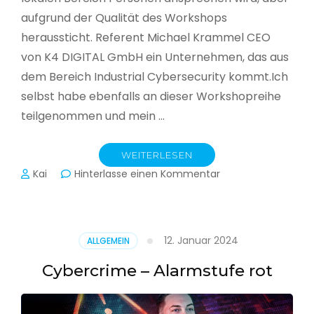
aufgrund der Qualität des Workshops
heraussticht. Referent Michael Krammel CEO
von K4 DIGITAL GmbH ein Unternehmen, das aus
dem Bereich Industrial Cybersecurity kommt.Ich
selbst habe ebenfalls an dieser Workshopreihe
teilgenommen und mein …
WEITERLESEN
zu
Kai
Hinterlasse einen Kommentar
Cyber-
Sicherheit
in
der
12. Januar 2024
ALLGEMEIN
Produktion
Cybercrime – Alarmstufe rot