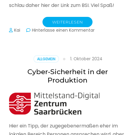
schlau daher hier der Link zum BSI. Viel Spaß!
WEITERLESEN
zu
Kai
Hinterlasse einen Kommentar
Das
BSI
hat
heute
1. Oktober 2024
ALLGEMEIN
seinen
Lagebericht
Cyber-Sicherheit in der
zur
Produktion
IT-
Sicherheit
in
Deutschland
veröffentlicht
Hier ein Tipp, der zugegebenermaßen eher im
lokalen Bereich Personen ansprechen wird, aber