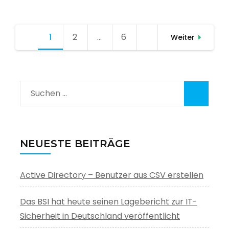
Seitennummerierung
1
Seite
2
Seite
…
6
Seite
Weiter
der
Beiträge
Suchen
nach:
NEUESTE BEITRÄGE
Active Directory – Benutzer aus CSV erstellen
Das BSI hat heute seinen Lagebericht zur IT-
Sicherheit in Deutschland veröffentlicht