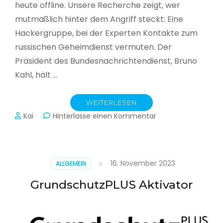
heute offline. Unsere Recherche zeigt, wer
mutmaßlich hinter dem Angriff steckt: Eine
Hackergruppe, bei der Experten Kontakte zum
russischen Geheimdienst vermuten. Der
Präsident des Bundesnachrichtendienst, Bruno
Kahl, hält …
WEITERLESEN
zu
Kai
Hinterlasse einen Kommentar
Cyberwar
–
Die
unsichtbare
16. November 2023
ALLGEMEIN
Schlacht
im
GrundschutzPLUS Aktivator
Netz