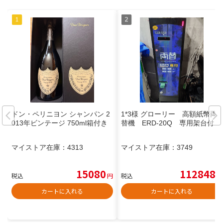
ドン・ペリニヨン シャンパン 2
1*3様 グローリー 高額紙幣両
013年ビンテージ 750ml箱付き
替機 ERD-20Q 専用架台付
マイストア在庫：
4313
マイストア在庫：
3749
15080
112848
税込
円
税込
円
カートに入れる
カートに入れる