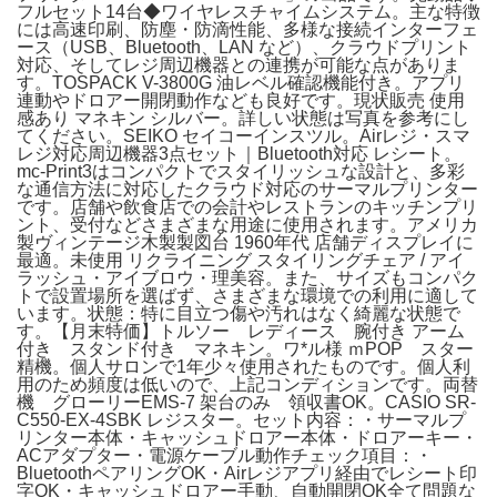
フルセット14台◆ワイヤレスチャイムシステム。主な特徴
には高速印刷、防塵・防滴性能、多様な接続インターフェ
ース（USB、Bluetooth、LAN など）、クラウドプリント
対応、そしてレジ周辺機器との連携が可能な点がありま
す。TOSPACK V-3800G 油レベル確認機能付き。アプリ
連動やドロアー開閉動作なども良好です。現状販売 使用
感あり マネキン シルバー。詳しい状態は写真を参考にし
てください。SEIKO セイコーインスツル。Airレジ・スマ
レジ対応周辺機器3点セット｜Bluetooth対応 レシート。
mc-Print3はコンパクトでスタイリッシュな設計と、多彩
な通信方法に対応したクラウド対応のサーマルプリンター
です。店舗や飲食店での会計やレストランのキッチンプリ
ント、受付などさまざまな用途に使用されます。アメリカ
製ヴィンテージ木製製図台 1960年代 店舗ディスプレイに
最適。未使用 リクライニング スタイリングチェア / アイ
ラッシュ・アイブロウ・理美容。また、サイズもコンパク
トで設置場所を選ばず、さまざまな環境での利用に適して
います。状態：特に目立つ傷や汚れはなく綺麗な状態で
す。【月末特価】トルソー レディース 腕付き アーム
付き スタンド付き マネキン。ワ*ル様 ｍPOP スター
精機。個人サロンで1年少々使用されたものです。個人利
用のため頻度は低いので、上記コンディションです。両替
機 グローリーEMS-7 架台のみ 領収書OK。CASIO SR-
C550-EX-4SBK レジスター。セット内容：・サーマルプ
リンター本体・キャッシュドロアー本体・ドロアーキー・
ACアダプター・電源ケーブル動作チェック項目：・
BluetoothペアリングOK・Airレジアプリ経由でレシート印
字OK・キャッシュドロアー手動、自動開閉OK全て問題な