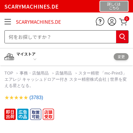
詳しくは
SCARYMACHINES.DE
こちら
0
SCARYMACHINES.DE
マイストア
変更
TOP
事務・店舗用品
店舗用品
スター精密 「mc-Print3」
エアレジ キャッシュドロアー付き スター精密株式会社 | 世界を変
える星となる。
(3783)