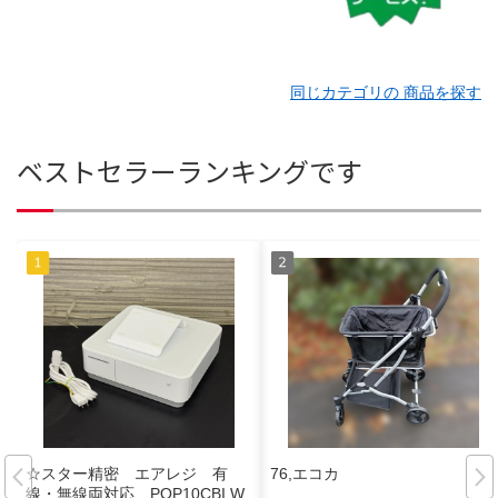
同じカテゴリの 商品を探す
ベストセラーランキングです
☆スター精密 エアレジ 有
76,エコカ
線・無線両対応 POP10CBI W