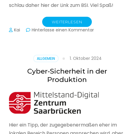
schlau daher hier der Link zum BSI. Viel Spaß!
WEITERLESEN
zu
Kai
Hinterlasse einen Kommentar
Das
BSI
hat
heute
1. Oktober 2024
ALLGEMEIN
seinen
Lagebericht
Cyber-Sicherheit in der
zur
Produktion
IT-
Sicherheit
in
Deutschland
veröffentlicht
Hier ein Tipp, der zugegebenermaßen eher im
lokalen Bereich Personen ansprechen wird, aber