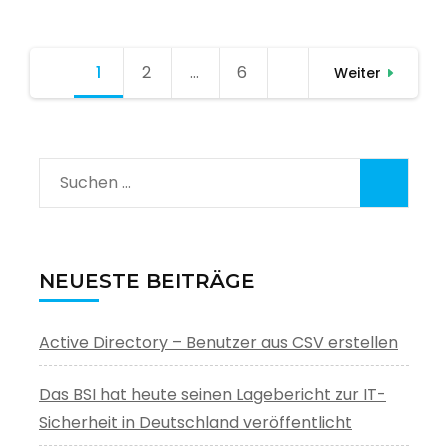
Seitennummerierung
1
Seite
2
Seite
…
6
Seite
Weiter
der
Beiträge
Suchen
nach:
NEUESTE BEITRÄGE
Active Directory – Benutzer aus CSV erstellen
Das BSI hat heute seinen Lagebericht zur IT-
Sicherheit in Deutschland veröffentlicht