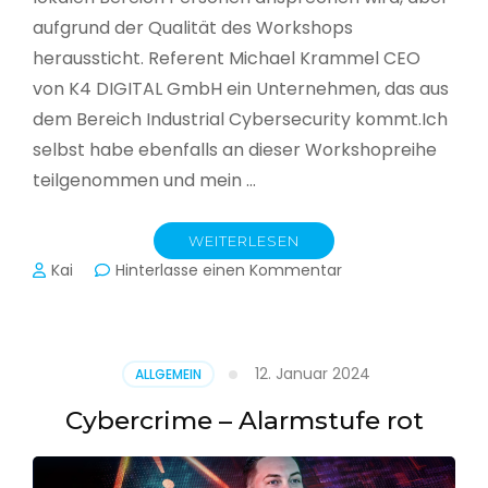
aufgrund der Qualität des Workshops
heraussticht. Referent Michael Krammel CEO
von K4 DIGITAL GmbH ein Unternehmen, das aus
dem Bereich Industrial Cybersecurity kommt.Ich
selbst habe ebenfalls an dieser Workshopreihe
teilgenommen und mein …
WEITERLESEN
zu
Kai
Hinterlasse einen Kommentar
Cyber-
Sicherheit
in
der
12. Januar 2024
ALLGEMEIN
Produktion
Cybercrime – Alarmstufe rot