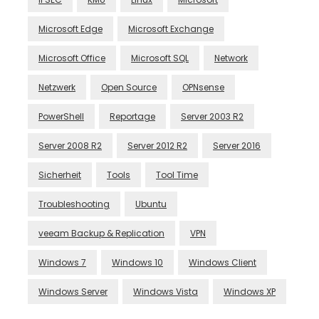
Microsoft Edge
Microsoft Exchange
Microsoft Office
Microsoft SQL
Network
Netzwerk
Open Source
OPNsense
PowerShell
Reportage
Server 2003 R2
Server 2008 R2
Server 2012 R2
Server 2016
Sicherheit
Tools
Tool Time
Troubleshooting
Ubuntu
veeam Backup & Replication
VPN
Windows 7
Windows 10
Windows Client
Windows Server
Windows Vista
Windows XP