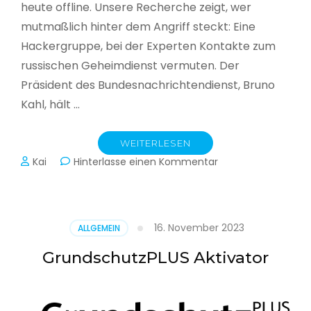
heute offline. Unsere Recherche zeigt, wer
mutmaßlich hinter dem Angriff steckt: Eine
Hackergruppe, bei der Experten Kontakte zum
russischen Geheimdienst vermuten. Der
Präsident des Bundesnachrichtendienst, Bruno
Kahl, hält …
WEITERLESEN
zu
Kai
Hinterlasse einen Kommentar
Cyberwar
–
Die
unsichtbare
16. November 2023
ALLGEMEIN
Schlacht
im
GrundschutzPLUS Aktivator
Netz