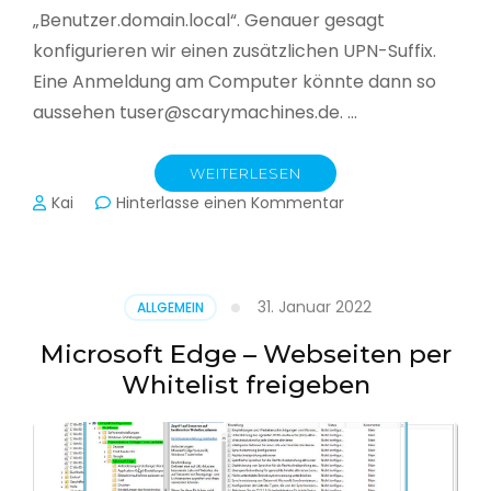
„Benutzer.domain.local“. Genauer gesagt
konfigurieren wir einen zusätzlichen UPN-Suffix.
Eine Anmeldung am Computer könnte dann so
aussehen tuser@scarymachines.de. …
WEITERLESEN
zu
Kai
Hinterlasse einen Kommentar
Zusätzlichen
User
Principal
Name
31. Januar 2022
ALLGEMEIN
(UPN)
im
Microsoft Edge – Webseiten per
Active
Whitelist freigeben
Directory
hinzufügen