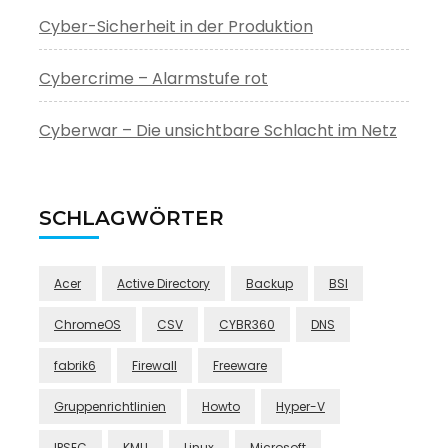
Cyber-Sicherheit in der Produktion
Cybercrime – Alarmstufe rot
Cyberwar – Die unsichtbare Schlacht im Netz
SCHLAGWÖRTER
Acer
Active Directory
Backup
BSI
ChromeOS
CSV
CYBR360
DNS
fabrik6
Firewall
Freeware
Gruppenrichtlinien
Howto
Hyper-V
IPSEC
KMU
Linux
Microsoft