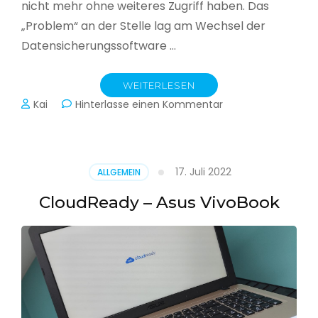
nicht mehr ohne weiteres Zugriff haben. Das
„Problem“ an der Stelle lag am Wechsel der
Datensicherungssoftware …
WEITERLESEN
zu
Kai
Hinterlasse einen Kommentar
Alle
Jahre
wieder
–
17. Juli 2022
ALLGEMEIN
Jahressicherung
CloudReady – Asus VivoBook