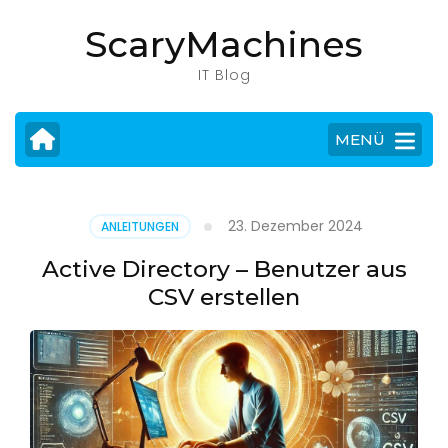
Zum
ScaryMachines
Inhalt
springen
IT Blog
(Eingabetaste
drücken)
MENÜ
23. Dezember 2024
ANLEITUNGEN
Active Directory – Benutzer aus
CSV erstellen