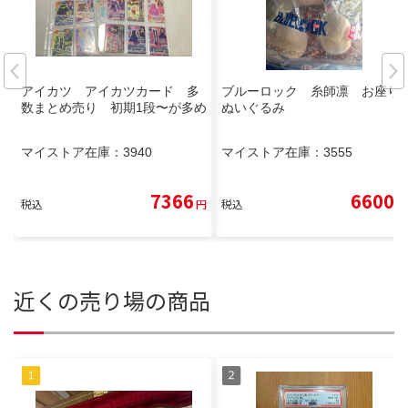
アイカツ アイカツカード 多
ブルーロック 糸師凛 お座り
数まとめ売り 初期1段〜が多め
ぬいぐるみ
マイストア在庫：
3940
マイストア在庫：
3555
7366
6600
税込
円
税込
円
近くの売り場の商品