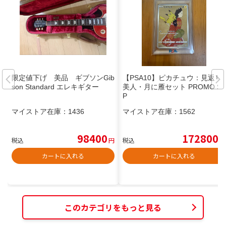
限定値下げ 美品 ギブソンGib
【PSA10】ピカチュウ：見返り
son Standard エレキギター
美人・月に雁セット PROMO S-
P
マイストア在庫：
1436
マイストア在庫：
1562
98400
172800
税込
円
税込
円
カートに入れる
カートに入れる
このカテゴリをもっと見る