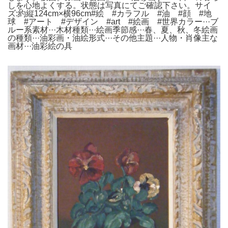
しを心地よくする。状態は写真にてご確認下さい。サイ
ズ:約縦124cm×横96cm#絵 #カラフル #油 #顔 #地
球 #アート #デザイン #art #絵画 #世界カラー···ブ
ルー系素材···木材種類···絵画季節感···春、夏、秋、冬絵画
の種類···油彩画・油絵形式···その他主題···人物・肖像主な
画材···油彩絵の具