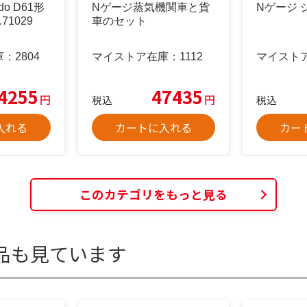
do D61形
Nゲージ蒸気機関車と貨
Nゲージ 
71029
車のセット
庫：
2804
マイストア在庫：
1112
マイスト
4255
47435
円
円
税込
税込
入れる
カートに入れる
カー
このカテゴリをもっと見る
品も見ています