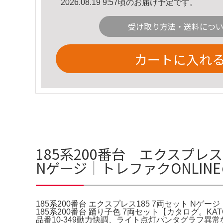
2026.08.19 9:57頃のお届け予定です。
受け取り方法・送料につ
カートに入れ
185系200番台 エクスプレス1
Nゲージ｜トレファクONLIN
185系200番台 エクスプレス185 7両セット Nゲージ｜トレ
185系200番台 踊り子色 7両セット【カタログ。KAT
品番10-349動力快調、ライト点灯パンタグラフ