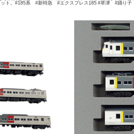
。#185系 #新特急 #エクスプレス185 #草津 #踊り子 