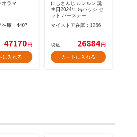
ジオラマ
にじさんじ ルンルン 誕
生日2024年 缶バッジ セ
ット バースデー
ア在庫：
4407
マイストア在庫：
1256
47170
26884
円
円
税込
トに入れる
カートに入れる