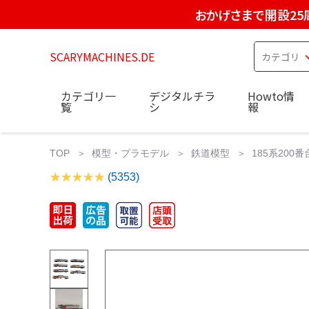
おかげさまで開設25
SCARYMACHINES.DE
カテゴリ一
デジタルチラ
Howto情
覧
シ
報
TOP
模型・プラモデル
鉄道模型
185系200
(5353)