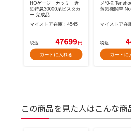
HOゲージ カツミ 近
メ*0様 Tensho
鉄特急30000系ビスタカ
蒸気機関車 No.
ー 完成品
マイストア在庫：
4545
マイストア在
47699
4
円
税込
税込
カートに入れる
カートに
この商品を見た人はこんな商