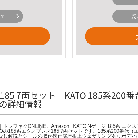
いて
受
る
85 7両セット KATO 185系200
Eの詳細情報
ファクONLINE。Amazon | KATO Nゲージ 185系 エクスプレス
Oの185系エクスプレス185 7両セットです。185系200番代（エ
異常なし解説とシールの取付残付属屋根上ウェザリングありボデ