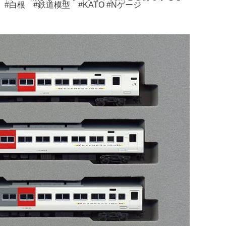
#白根 #鉄道模型 #KATO #Nゲージ