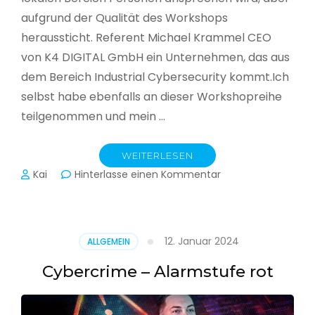
aufgrund der Qualität des Workshops
heraussticht. Referent Michael Krammel CEO
von K4 DIGITAL GmbH ein Unternehmen, das aus
dem Bereich Industrial Cybersecurity kommt.Ich
selbst habe ebenfalls an dieser Workshopreihe
teilgenommen und mein …
WEITERLESEN
zu
Kai
Hinterlasse einen Kommentar
Cyber-
Sicherheit
in
der
12. Januar 2024
ALLGEMEIN
Produktion
Cybercrime – Alarmstufe rot