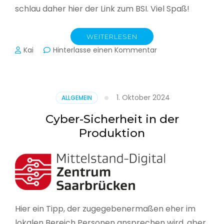
schlau daher hier der Link zum BSI. Viel Spaß!
WEITERLESEN
zu
Kai
Hinterlasse einen Kommentar
Das
BSI
hat
heute
1. Oktober 2024
ALLGEMEIN
seinen
Lagebericht
Cyber-Sicherheit in der
zur
Produktion
IT-
Sicherheit
in
Deutschland
veröffentlicht
Hier ein Tipp, der zugegebenermaßen eher im
lokalen Bereich Personen ansprechen wird, aber