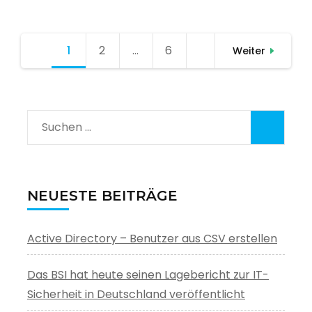
Seitennummerierung
1
Seite
2
Seite
…
6
Seite
Weiter
der
Beiträge
Suchen
nach:
NEUESTE BEITRÄGE
Active Directory – Benutzer aus CSV erstellen
Das BSI hat heute seinen Lagebericht zur IT-
Sicherheit in Deutschland veröffentlicht