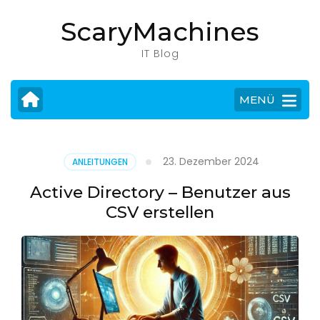
Zum
ScaryMachines
Inhalt
springen
IT Blog
(Eingabetaste
drücken)
MENÜ
23. Dezember 2024
ANLEITUNGEN
Active Directory – Benutzer aus
CSV erstellen