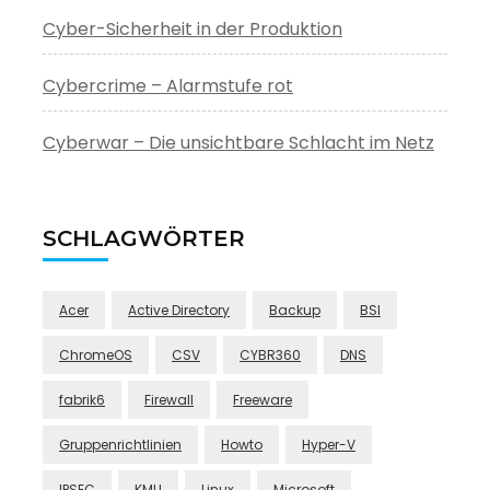
Cyber-Sicherheit in der Produktion
Cybercrime – Alarmstufe rot
Cyberwar – Die unsichtbare Schlacht im Netz
SCHLAGWÖRTER
Acer
Active Directory
Backup
BSI
ChromeOS
CSV
CYBR360
DNS
fabrik6
Firewall
Freeware
Gruppenrichtlinien
Howto
Hyper-V
IPSEC
KMU
Linux
Microsoft