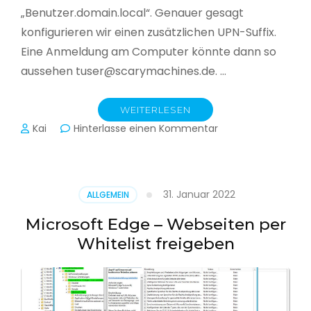
„Benutzer.domain.local“. Genauer gesagt
konfigurieren wir einen zusätzlichen UPN-Suffix.
Eine Anmeldung am Computer könnte dann so
aussehen tuser@scarymachines.de. …
WEITERLESEN
zu
Kai
Hinterlasse einen Kommentar
Zusätzlichen
User
Principal
Name
31. Januar 2022
ALLGEMEIN
(UPN)
im
Microsoft Edge – Webseiten per
Active
Whitelist freigeben
Directory
hinzufügen