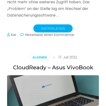
nicht mehr ohne weiteres Zugriff haben. Das
„Problem“ an der Stelle lag am Wechsel der
Datensicherungssoftware …
WEITERLESEN
zu
Kai
Hinterlasse einen Kommentar
Alle
Jahre
wieder
–
17. Juli 2022
ALLGEMEIN
Jahressicherung
CloudReady – Asus VivoBook