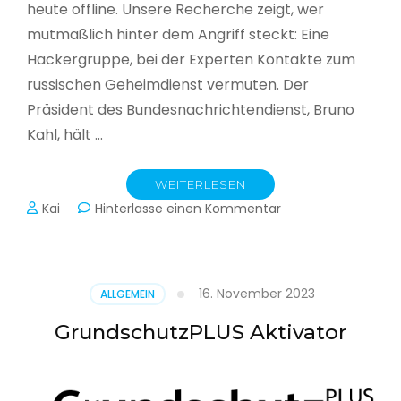
heute offline. Unsere Recherche zeigt, wer
mutmaßlich hinter dem Angriff steckt: Eine
Hackergruppe, bei der Experten Kontakte zum
russischen Geheimdienst vermuten. Der
Präsident des Bundesnachrichtendienst, Bruno
Kahl, hält …
WEITERLESEN
zu
Kai
Hinterlasse einen Kommentar
Cyberwar
–
Die
unsichtbare
16. November 2023
ALLGEMEIN
Schlacht
im
GrundschutzPLUS Aktivator
Netz