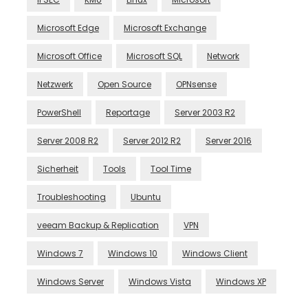
Microsoft Edge
Microsoft Exchange
Microsoft Office
Microsoft SQL
Network
Netzwerk
Open Source
OPNsense
PowerShell
Reportage
Server 2003 R2
Server 2008 R2
Server 2012 R2
Server 2016
Sicherheit
Tools
Tool Time
Troubleshooting
Ubuntu
veeam Backup & Replication
VPN
Windows 7
Windows 10
Windows Client
Windows Server
Windows Vista
Windows XP