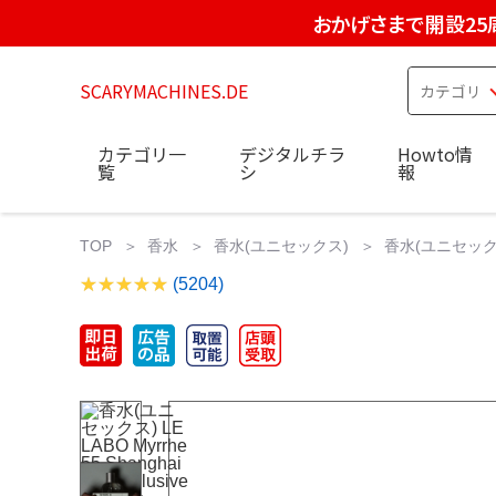
おかげさまで開設25
SCARYMACHINES.DE
カテゴリ一
デジタルチラ
Howto情
覧
シ
報
TOP
香水
香水(ユニセックス)
香水(ユニセックス) LE
(5204)