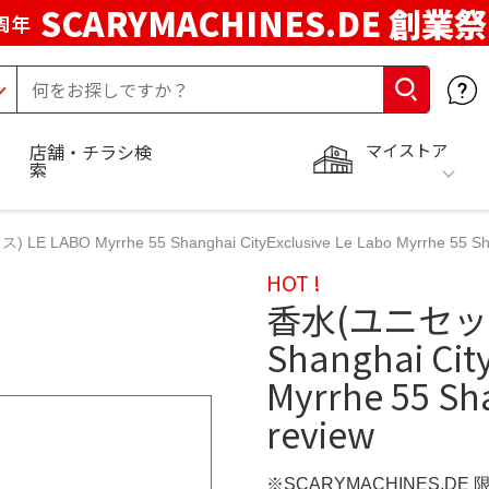
SCARYMACHINES.DE 創業祭
周年
マイストア
店舗・チラシ検
索
 LABO Myrrhe 55 Shanghai CityExclusive Le Labo Myrrhe 55 Shang
HOT !
香水(ユニセックス)
Shanghai City
Myrrhe 55 Sha
review
※SCARYMACHINES.DE