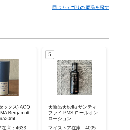
同じカテゴリの 商品を探す
セックス) ACQ
★新品★bella サンティ
MA Bergamott
ファイ PMS ロールオン
bria30ml
ローション
ア在庫：
4633
マイストア在庫：
4005