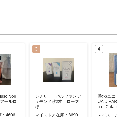
c Noir
シナリー パルファンデ
香水(ユニ
ノアールロ
ュモンド紫2本 ローズ
UA D PAR
様
o di Cala
庫：
4606
マイストア在庫：
3690
マイスト