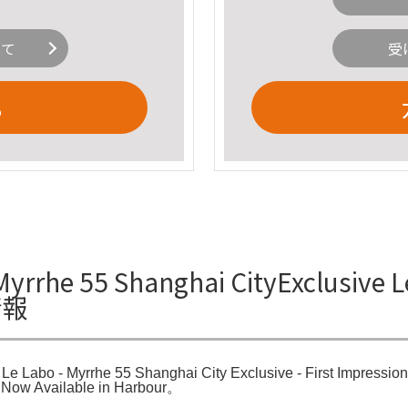
いて
受
る
 55 Shanghai CityExclusive Le
情報
。Le Labo - Myrrhe 55 Shanghai City Exclusive - First Impre
Now Available in Harbour。