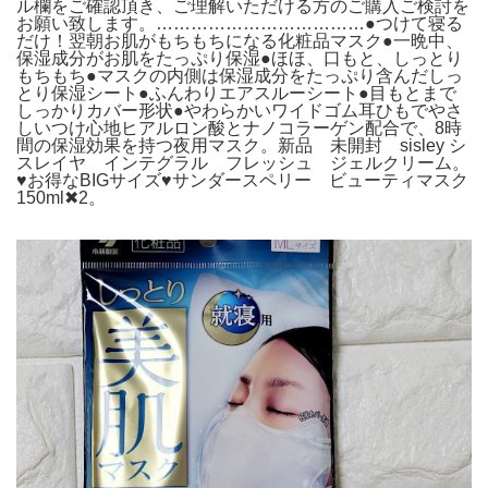
ル欄をご確認頂き、ご理解いただける方のご購入ご検討を
お願い致します。………………………………●つけて寝る
だけ！翌朝お肌がもちもちになる化粧品マスク●一晩中、
保湿成分がお肌をたっぷり保湿●ほほ、口もと、しっとり
もちもち●マスクの内側は保湿成分をたっぷり含んだしっ
とり保湿シート●ふんわりエアスルーシート●目もとまで
しっかりカバー形状●やわらかいワイドゴム耳ひもでやさ
しいつけ心地ヒアルロン酸とナノコラーゲン配合で、8時
間の保湿効果を持つ夜用マスク。新品 未開封 sisley シ
スレイヤ インテグラル フレッシュ ジェルクリーム。
♥お得なBIGサイズ♥サンダースペリー ビューティマスク
150ml✖2。