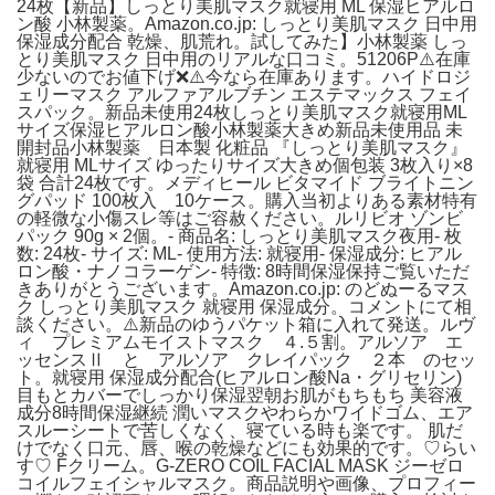
24枚【新品】しっとり美肌マスク就寝用 ML 保湿ヒアルロ
ン酸 小林製薬。Amazon.co.jp: しっとり美肌マスク 日中用
保湿成分配合 乾燥、肌荒れ。試してみた】小林製薬 しっ
とり美肌マスク 日中用のリアルな口コミ。51206P⚠️在庫
少ないのでお値下げ❌️⚠️今なら在庫あります。ハイドロジ
ェリーマスク アルファアルブチン エステマックス フェイ
スパック。新品未使用24枚しっとり美肌マスク就寝用ML
サイズ保湿ヒアルロン酸小林製薬大きめ新品未使用品 未
開封品小林製薬 日本製 化粧品 『しっとり美肌マスク』
就寝用 MLサイズ ゆったりサイズ大きめ個包装 3枚入り×8
袋 合計24枚です。メディヒール ビタマイド ブライトニン
グパッド 100枚入 10ケース。購入当初よりある素材特有
の軽微な小傷スレ等はご容赦ください。ルリビオ ゾンビ
パック 90g × 2個。- 商品名: しっとり美肌マスク夜用- 枚
数: 24枚- サイズ: ML- 使用方法: 就寝用- 保湿成分: ヒアル
ロン酸・ナノコラーゲン- 特徴: 8時間保湿保持ご覧いただ
きありがとうございます。Amazon.co.jp: のどぬーるマス
ク しっとり美肌マスク 就寝用 保湿成分。コメントにて相
談ください。⚠️新品のゆうパケット箱に入れて発送。ルヴ
ィ プレミアムモイストマスク ４.５割。アルソア エ
ッセンスⅡ と アルソア クレイパック ２本 のセッ
ト。就寝用 保湿成分配合(ヒアルロン酸Na・グリセリン)
目もとカバーでしっかり保湿翌朝お肌がもちもち 美容液
成分8時間保湿継続 潤いマスクやわらかワイドゴム、エア
スルーシートで苦しくなく、寝ている時も楽です。 肌だ
けでなく口元、唇、喉の乾燥などにも効果的です。♡らい
す♡ Fクリーム。G-ZERO COIL FACIAL MASK ジーゼロ
コイルフェイシャルマスク。商品説明や画像、プロフィー