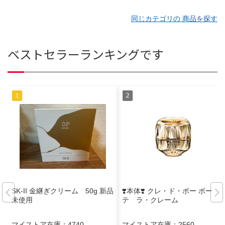
同じカテゴリの 商品を探す
ベストセラーランキングです
SK-II 金継ぎクリーム 50g 新品
❣️本体❣️ クレ・ド・ポー ボー
未使用
テ ラ・クレーム
マイストア在庫：
4740
マイストア在庫：
2560