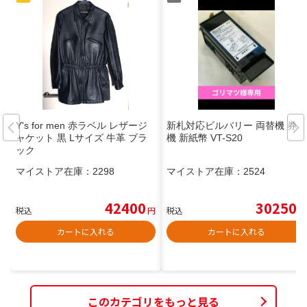
Y's for men 赤ラベル レザージ
新札対応ビルバリー 両替機 券売
ャケット 黒 Lサイズ 牛革 ブラ
機 新紙幣 VT-S20
ック
マイストア在庫：
2298
マイストア在庫：
2524
42400
30250
税込
円
税込
円
カートに入れる
カートに入れる
このカテゴリをもっと見る