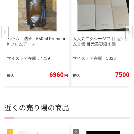
ムウム 詰替 550ml Fromeart
大人気アクシージア 目元クリー
h フロムアース
ム２個 目元美容液１個
マイストア在庫：
4739
マイストア在庫：
3333
6960
7500
税込
円
税込
円
近くの売り場の商品