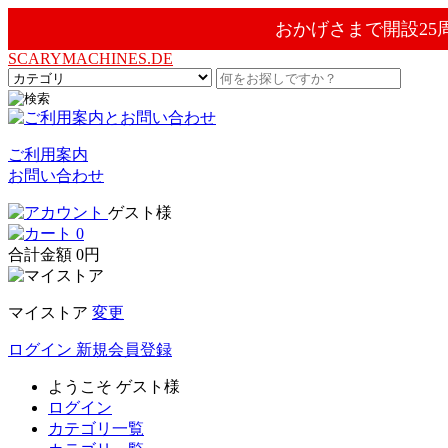
おかげさまで開設25
SCARYMACHINES.DE
ご利用案内
お問い合わせ
ゲスト様
0
合計金額
0円
マイストア
変更
ログイン
新規会員登録
ようこそ
ゲスト様
ログイン
カテゴリ一覧