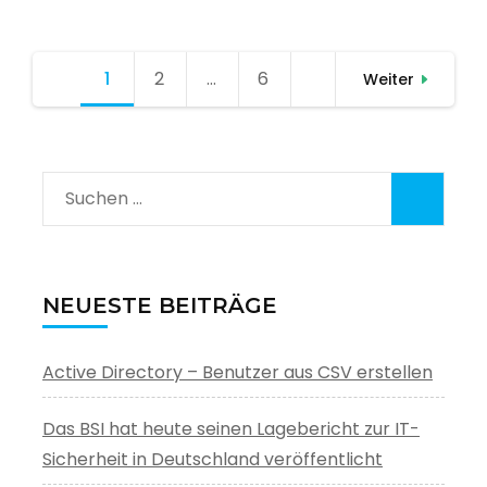
Seitennummerierung
1
Seite
2
Seite
…
6
Seite
Weiter
der
Beiträge
Suchen
nach:
NEUESTE BEITRÄGE
Active Directory – Benutzer aus CSV erstellen
Das BSI hat heute seinen Lagebericht zur IT-
Sicherheit in Deutschland veröffentlicht