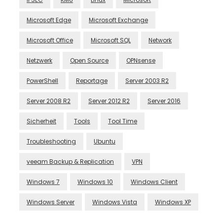
Microsoft Edge
Microsoft Exchange
Microsoft Office
Microsoft SQL
Network
Netzwerk
Open Source
OPNsense
PowerShell
Reportage
Server 2003 R2
Server 2008 R2
Server 2012 R2
Server 2016
Sicherheit
Tools
Tool Time
Troubleshooting
Ubuntu
veeam Backup & Replication
VPN
Windows 7
Windows 10
Windows Client
Windows Server
Windows Vista
Windows XP