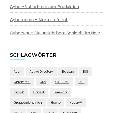
Cyber-Sicherheit in der Produktion
Cybercrime – Alarmstufe rot
Cyberwar – Die unsichtbare Schlacht im Netz
SCHLAGWÖRTER
Acer
Active Directory
Backup
BSI
ChromeOS
CSV
CYBR360
DNS
fabrik6
Firewall
Freeware
Gruppenrichtlinien
Howto
Hyper-V
IPSEC
KMU
Linux
Microsoft