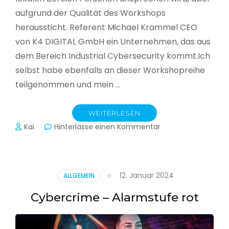
aufgrund der Qualität des Workshops
heraussticht. Referent Michael Krammel CEO
von K4 DIGITAL GmbH ein Unternehmen, das aus
dem Bereich Industrial Cybersecurity kommt.Ich
selbst habe ebenfalls an dieser Workshopreihe
teilgenommen und mein …
WEITERLESEN
zu
Kai
Hinterlasse einen Kommentar
Cyber-
Sicherheit
in
der
12. Januar 2024
ALLGEMEIN
Produktion
Cybercrime – Alarmstufe rot