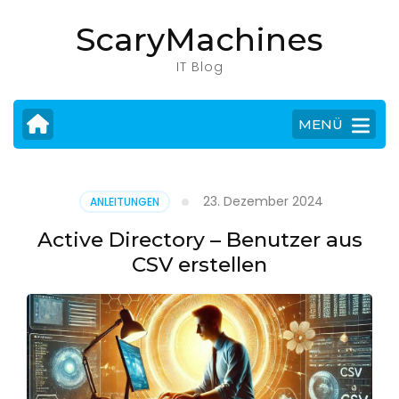
Zum
ScaryMachines
Inhalt
springen
IT Blog
(Eingabetaste
drücken)
MENÜ
23. Dezember 2024
ANLEITUNGEN
Active Directory – Benutzer aus
CSV erstellen