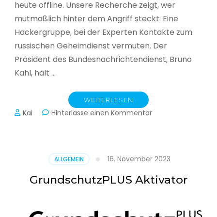
heute offline. Unsere Recherche zeigt, wer
mutmaßlich hinter dem Angriff steckt: Eine
Hackergruppe, bei der Experten Kontakte zum
russischen Geheimdienst vermuten. Der
Präsident des Bundesnachrichtendienst, Bruno
Kahl, hält …
WEITERLESEN
zu
Kai
Hinterlasse einen Kommentar
Cyberwar
–
Die
unsichtbare
16. November 2023
ALLGEMEIN
Schlacht
im
GrundschutzPLUS Aktivator
Netz