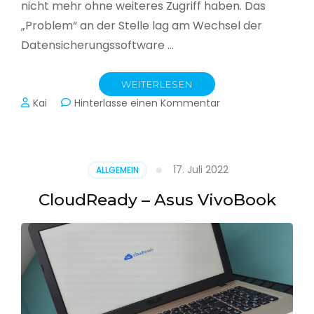
nicht mehr ohne weiteres Zugriff haben. Das
„Problem“ an der Stelle lag am Wechsel der
Datensicherungssoftware …
WEITERLESEN
zu
Kai
Hinterlasse einen Kommentar
Alle
Jahre
wieder
–
17. Juli 2022
ALLGEMEIN
Jahressicherung
CloudReady – Asus VivoBook