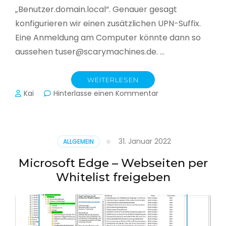
„Benutzer.domain.local“. Genauer gesagt
konfigurieren wir einen zusätzlichen UPN-Suffix.
Eine Anmeldung am Computer könnte dann so
aussehen tuser@scarymachines.de. …
WEITERLESEN
zu
Kai
Hinterlasse einen Kommentar
Zusätzlichen
User
Principal
Name
31. Januar 2022
ALLGEMEIN
(UPN)
im
Microsoft Edge – Webseiten per
Active
Whitelist freigeben
Directory
hinzufügen