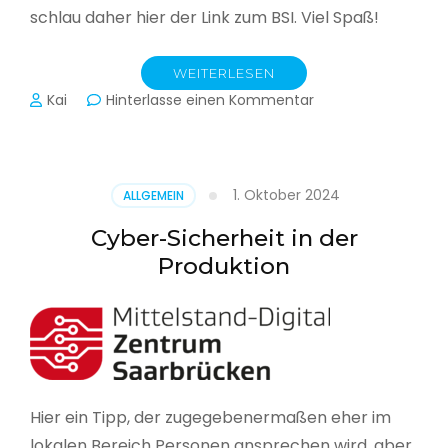
schlau daher hier der Link zum BSI. Viel Spaß!
WEITERLESEN
zu
Kai
Hinterlasse einen Kommentar
Das
BSI
hat
heute
1. Oktober 2024
ALLGEMEIN
seinen
Lagebericht
Cyber-Sicherheit in der
zur
Produktion
IT-
Sicherheit
in
Deutschland
veröffentlicht
Hier ein Tipp, der zugegebenermaßen eher im
lokalen Bereich Personen ansprechen wird, aber