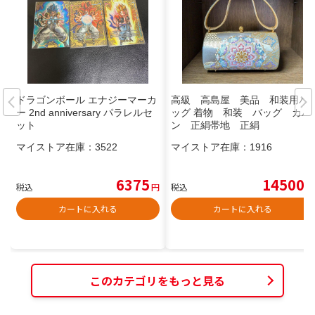
ドラゴンボール エナジーマーカ
高級 高島屋 美品 和装用バ
ー 2nd anniversary パラレルセ
ッグ 着物 和装 バッグ カバ
ット
ン 正絹帯地 正絹
マイストア在庫：
3522
マイストア在庫：
1916
6375
14500
税込
円
税込
円
カートに入れる
カートに入れる
このカテゴリをもっと見る