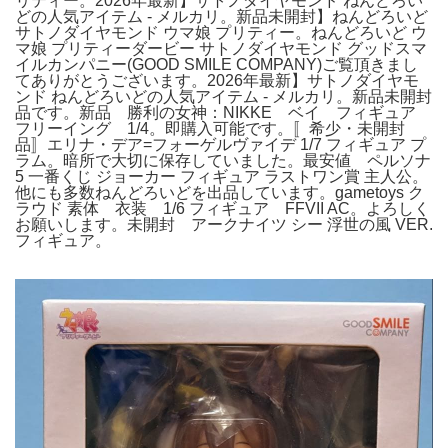
リティー。2026年最新】サトノダイヤモンド ねんどろい
どの人気アイテム - メルカリ。新品未開封】ねんどろいど
サトノダイヤモンド ウマ娘 プリティー。ねんどろいど ウ
マ娘 プリティーダービー サトノダイヤモンド グッドスマ
イルカンパニー(GOOD SMILE COMPANY)ご覧頂きまし
てありがとうございます。2026年最新】サトノダイヤモ
ンド ねんどろいどの人気アイテム - メルカリ。新品未開封
品です。新品 勝利の女神：NIKKE ベイ フィギュア
フリーイング 1/4。即購入可能です。〚希少・未開封
品〛エリナ・デア=フォーゲルヴァイデ 1/7 フィギュア プ
ラム。暗所で大切に保存していました。最安値 ペルソナ
5 一番くじ ジョーカー フィギュア ラストワン賞 主人公。
他にも多数ねんどろいどを出品しています。gametoys ク
ラウド 素体 衣装 1/6 フィギュア FFVII AC。よろしく
お願いします。未開封 アークナイツ シー 浮世の風 VER.
フィギュア。