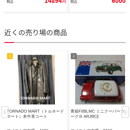
14894
6000
税込
円
税込
円
近くの売り場の商品
TORNADO MART（トルネード
青箱F8BLMC ミニクーパー S マ
マート）本牛革コート
ークⅢ ARJ特注