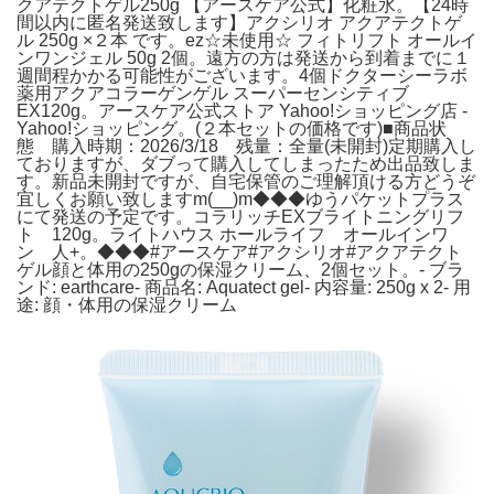
クアテクトゲル250g 【アースケア公式】化粧水。【24時
間以内に匿名発送致します】アクシリオ アクアテクトゲ
ル 250g ×２本 です。ez☆未使用☆ フィトリフト オールイ
ンワンジェル 50g 2個。遠方の方は発送から到着までに１
週間程かかる可能性がございます。4個ドクターシーラボ
薬用アクアコラーゲンゲル スーパーセンシティブ
EX120g。アースケア公式ストア Yahoo!ショッピング店 -
Yahoo!ショッピング。(２本セットの価格です)■商品状
態 購入時期：2026/3/18 残量：全量(未開封)定期購入し
ておりますが、ダブって購入してしまったため出品致しま
す。新品未開封ですが、自宅保管のご理解頂ける方どうぞ
宜しくお願い致しますm(__)m◆◆◆ゆうパケットプラス
にて発送の予定です。コラリッチEXブライトニングリフ
ト 120g。ライトハウス ホールライフ オールインワ
ン 人+。◆◆◆#アースケア#アクシリオ#アクアテクト
ゲル顔と体用の250gの保湿クリーム、2個セット。- ブラ
ンド: earthcare- 商品名: Aquatect gel- 内容量: 250g x 2- 用
途: 顔・体用の保湿クリーム