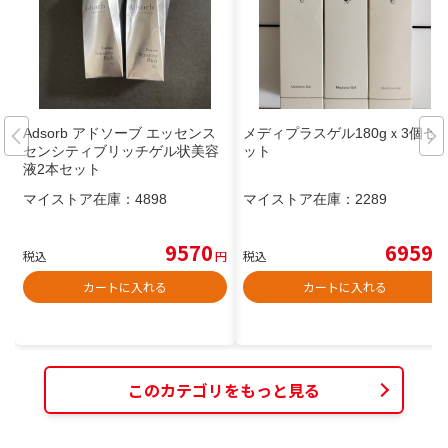
Adsorb アドソーブ エッセンス
メディプラスゲル180gｘ3個セ
センシティブリッチゲル状美容
ット
液2本セット
マイストア在庫：
4898
マイストア在庫：
2289
9570
6959
税込
円
税込
円
カートに入れる
カートに入れる
このカテゴリをもっと見る