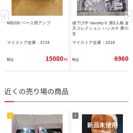
MB200 ベース用アンプ
値下げ中 IdentityⅤ 第5人格 楽
天コレクション ハンカチ 夢の魔
女
マイストア在庫：
3724
マイストア在庫：
1018
15080
6960
税込
円
税込
円
近くの売り場の商品