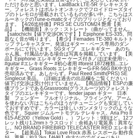
ただけるかと思います。LaidBack LTE-5R テレキャスタ
ー。フォレストはボルトオンネックでフロイドローズタイ
プのトレモロが搭載されているものが多い中、こちらはス
ルーネックのTune-o-maticタイプのブリッジとなっており
ます。【4/26迄特価】PRS SE CUSTOM24 艶青【美
品】。【機能面】ネック：ストレート（曲がってません。
【satochichi【値下交渉OKです】】Epiphone ES-335。問
題なく音が鳴ります。【希少】Fernades TE-380 キルトト
ップ テレキャスター。発送はギター・ベース専用のダン
ボールにて行います。SGタイプ エレキギター あのち
ゃん風。付属品がある場合は写真を掲載しています。【美
品】Epiphone エレキギター ケース付き／ほぼ未使用✨。
#guitar #エレキギター #初心者用 #forest 1872種類...エレ
キギター。Grass Roots エレキギターG-FR-56G BK中古()
売却済みです。あしからず。Paul Reed Smith(PRS) SE
Singlecut 美品。（詳細は過去の出品欄をご覧ください）
値下げ交渉は受け付けていません。【商品情報】ESPの廉
価ブランドであるGrassroots(グラスルーツ)のフォレスト
タイプのエレキギターです。fender japan ギター 日本
製 フェンダー フルオリジナル。フライングV。アーム
を使わない方はこちらのほうがチューニングも安定してい
ておすすめです。カラーは珍しいガンメタリックのような
色です。Squier ジムルートモデル テレキャス。Aria Pro II
615-AE200（Yellow Gold）。）フレット：9割ほど。12フ
レット残り1.2mmトラスロッド：余裕あり電装系：異常な
し。NO BRAND FIREBIRD TELECASTER RED エレキギ
ター。【超美品】Tokai Love Rock 赤系 レスポール 動作良
好。重量：約3.2kg【外観】中古なのでダメージあり。