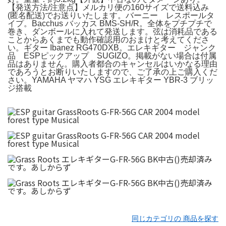
【発送方法/注意点】メルカリ便の160サイズで送料込み
(匿名配送)でお送りいたします。バーニー レスポールタ
イプ。Bacchus バッカス BMS-SH/R。全体をプチプチで
巻き、ダンボールに入れて発送します。弦は消耗品である
ことからあくまでも動作確認用のおまけと考えてくださ
い。ギター Ibanez RG470DXB。エレキギター ジャンク
品 ESPピックアップ SUGIZO。掲載がない場合は付属
品はありません。購入者都合のキャンセルはいかなる理由
であろうとお断りいたしますので、ご了承の上ご購入くだ
さい。YAMAHA ヤマハ YSG エレキギター YBR-3 ブリッ
ジ搭載
同じカテゴリの 商品を探す