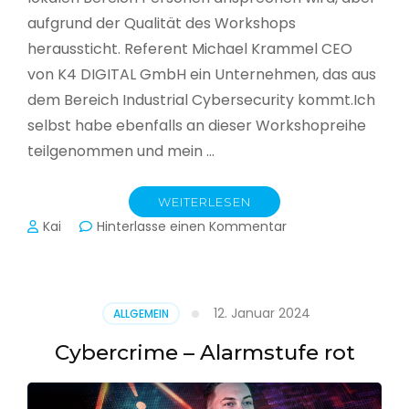
aufgrund der Qualität des Workshops
heraussticht. Referent Michael Krammel CEO
von K4 DIGITAL GmbH ein Unternehmen, das aus
dem Bereich Industrial Cybersecurity kommt.Ich
selbst habe ebenfalls an dieser Workshopreihe
teilgenommen und mein …
WEITERLESEN
zu
Kai
Hinterlasse einen Kommentar
Cyber-
Sicherheit
in
der
12. Januar 2024
ALLGEMEIN
Produktion
Cybercrime – Alarmstufe rot