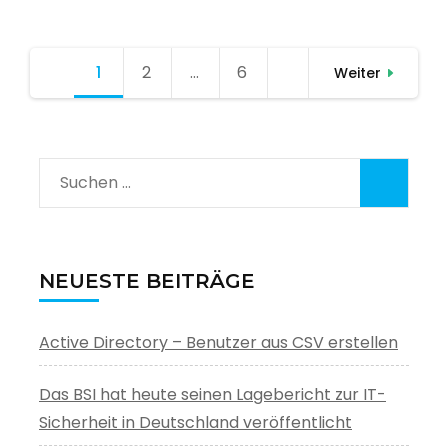
Seitennummerierung
1
Seite
2
Seite
…
6
Seite
Weiter
der
Beiträge
Suchen
nach:
NEUESTE BEITRÄGE
Active Directory – Benutzer aus CSV erstellen
Das BSI hat heute seinen Lagebericht zur IT-
Sicherheit in Deutschland veröffentlicht