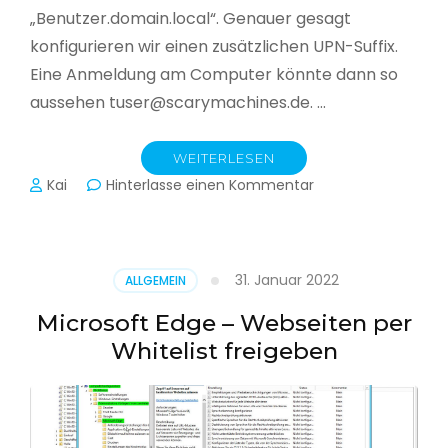
„Benutzer.domain.local“. Genauer gesagt
konfigurieren wir einen zusätzlichen UPN-Suffix.
Eine Anmeldung am Computer könnte dann so
aussehen tuser@scarymachines.de. …
WEITERLESEN
zu
Kai
Hinterlasse einen Kommentar
Zusätzlichen
User
Principal
Name
31. Januar 2022
ALLGEMEIN
(UPN)
im
Microsoft Edge – Webseiten per
Active
Whitelist freigeben
Directory
hinzufügen