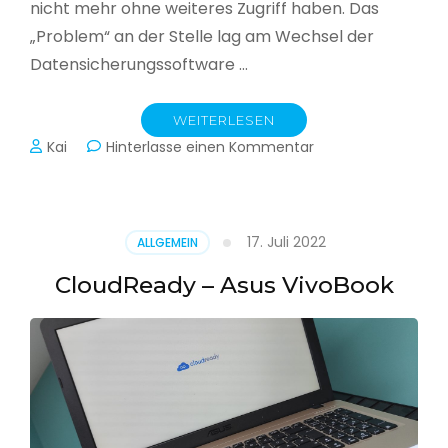
nicht mehr ohne weiteres Zugriff haben. Das
„Problem“ an der Stelle lag am Wechsel der
Datensicherungssoftware …
WEITERLESEN
zu
Kai
Hinterlasse einen Kommentar
Alle
Jahre
wieder
–
17. Juli 2022
ALLGEMEIN
Jahressicherung
CloudReady – Asus VivoBook