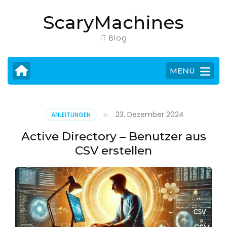
Zum
ScaryMachines
Inhalt
springen
IT Blog
(Eingabetaste
drücken)
MENÜ
23. Dezember 2024
ANLEITUNGEN
Active Directory – Benutzer aus
CSV erstellen