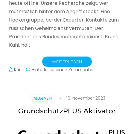
heute offline. Unsere Recherche zeigt, wer
mutmaßlich hinter dem Angriff steckt: Eine
Hackergruppe, bei der Experten Kontakte zum
russischen Geheimdienst vermuten. Der
Präsident des Bundesnachrichtendienst, Bruno
Kahl, hält …
WEITERLESEN
zu
Kai
Hinterlasse einen Kommentar
Cyberwar
–
Die
unsichtbare
16. November 2023
ALLGEMEIN
Schlacht
im
GrundschutzPLUS Aktivator
Netz