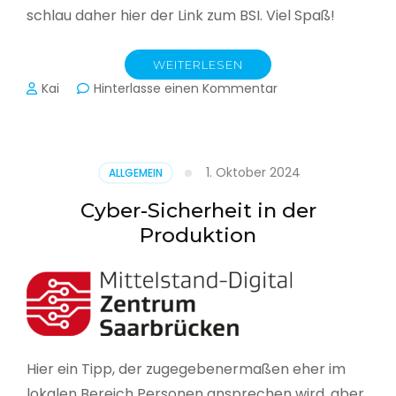
schlau daher hier der Link zum BSI. Viel Spaß!
WEITERLESEN
zu
Kai
Hinterlasse einen Kommentar
Das
BSI
hat
heute
1. Oktober 2024
ALLGEMEIN
seinen
Lagebericht
Cyber-Sicherheit in der
zur
Produktion
IT-
Sicherheit
in
Deutschland
veröffentlicht
Hier ein Tipp, der zugegebenermaßen eher im
lokalen Bereich Personen ansprechen wird, aber