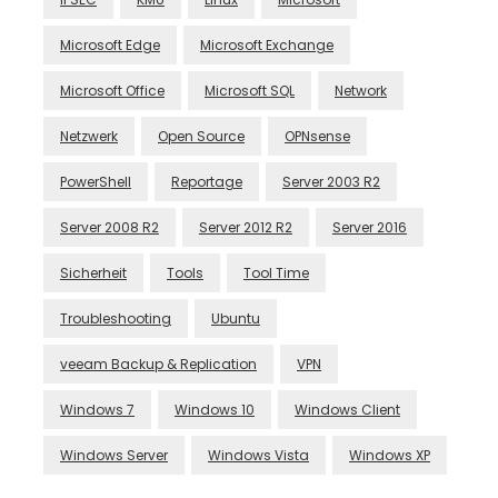
Microsoft Edge
Microsoft Exchange
Microsoft Office
Microsoft SQL
Network
Netzwerk
Open Source
OPNsense
PowerShell
Reportage
Server 2003 R2
Server 2008 R2
Server 2012 R2
Server 2016
Sicherheit
Tools
Tool Time
Troubleshooting
Ubuntu
veeam Backup & Replication
VPN
Windows 7
Windows 10
Windows Client
Windows Server
Windows Vista
Windows XP