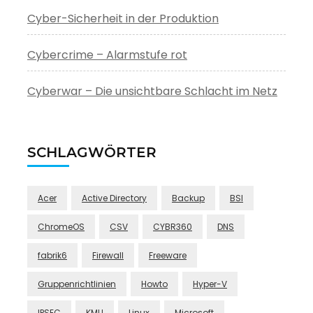
Cyber-Sicherheit in der Produktion
Cybercrime – Alarmstufe rot
Cyberwar – Die unsichtbare Schlacht im Netz
SCHLAGWÖRTER
Acer
Active Directory
Backup
BSI
ChromeOS
CSV
CYBR360
DNS
fabrik6
Firewall
Freeware
Gruppenrichtlinien
Howto
Hyper-V
IPSEC
KMU
Linux
Microsoft