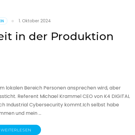
1. Oktober 2024
IN
cht
it in der Produktion
it
land
licht
im lokalen Bereich Personen ansprechen wird, aber
ssticht. Referent Michael Krammel CEO von K4 DIGITAL
 Industrial Cybersecurity kommt.Ich selbst habe
nommen und mein …
WEITERLESEN