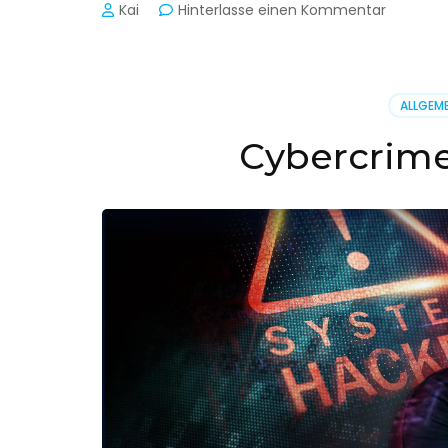
zu
Kai
Hinterlasse einen Kommentar
Cyber-
Sicherhe
in
der
ALLGEME
Produkti
Cybercrime