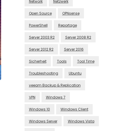
Network
Netzwerk
Open Source
OPNsense
PowerShell
Reportage
Server 2003 R2
Server 2008 R2
Server 2012 R2
Server 2016
Sicherheit
Tools
Tool Time
Troubleshooting
Ubuntu
veeam Backup & Replication
VPN
Windows 7
Windows 10
Windows Client
Windows Server
Windows Vista