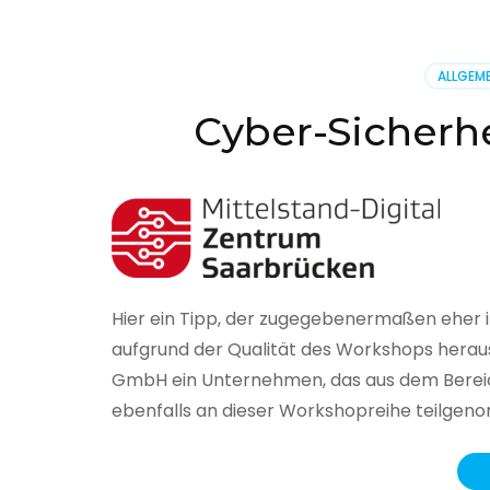
BSI
hat
heute
ALLGEME
seinen
Lageberi
Cyber-Sicherhe
zur
IT-
Sicherhe
in
Deutsch
veröffent
Hier ein Tipp, der zugegebenermaßen eher 
aufgrund der Qualität des Workshops herau
GmbH ein Unternehmen, das aus dem Bereich
ebenfalls an dieser Workshopreihe teilge