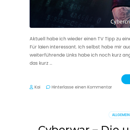
Aktuell habe ich wieder einen TV Tipp zu ei
Für laien interessant. Ich selbst habe mir
weiterführende Links habe ich noch kurz an
das kurz …
zu
Kai
Hinterlasse einen Kommentar
Cybercr
–
Alarmstu
rot
ALLGEMEIN
Cyberwar – Die u