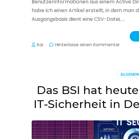
Benutzerinformationen aus einem Active Di
habe ich einen Artikel erstellt, in dem man
Ausgangsbasis dient eine CSV-Datei, …
zu
Kai
Hinterlasse einen Kommentar
Active
Director
–
Benutzer
ALLGEMEI
aus
CSV
Das BSI hat heute
erstellen
IT-Sicherheit in D