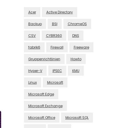
Acer
Active Directory
Backup
BSI
ChromeOS
CSV
CYBR360
DNS
fabrik6
Firewall
Freeware
Gruppenrichtlinien
Howto
Hyper-V
IPSEC
KMU
Linux
Microsoft
Microsoft Edge
Microsoft Exchange
Microsoft Office
Microsoft SQL