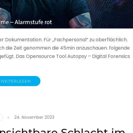
ner Dokumentation. Für „Fachpersonal“ zu oberflächlich.
 auch die Zeit genommen die 45min anzuschauen. folgende
gefügt. Das Opensource Tool Autopsy – Digital Forensics
WEITERLESEN
ime
fe
24. November 2023
nsichtbare Schlacht im