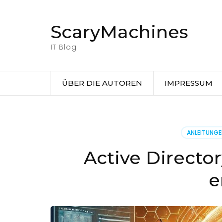
Zum
Inhalt
ScaryMachines
springen
(Eingabetaste
IT Blog
drücken)
ÜBER DIE AUTOREN
IMPRESSUM
ANLEITUNG
Active Directo
e