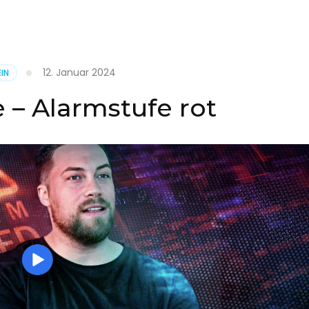
it
12. Januar 2024
IN
on
 – Alarmstufe rot