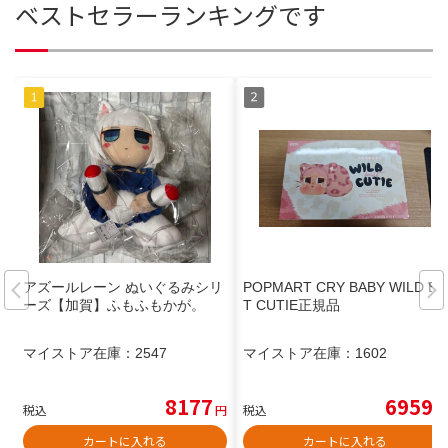
ベストセラーランキングです
アズールレーン ぬいぐるみシリ
POPMART CRY BABY WILD BU
ーズ【加賀】ふもふもかが。
T CUTIE正規品
マイストア在庫：
2547
マイストア在庫：
1602
8177
6959
税込
円
税込
円
カートに入れる
カートに入れる