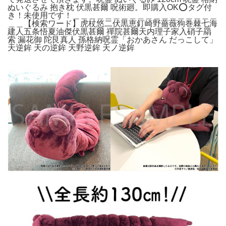
ぬいぐるみ 抱き枕 伏黒甚爾 呪術廻。即購入OK⭕️タグ付
き！未使用です！＿＿＿＿＿＿＿＿＿＿＿＿＿＿＿＿＿＿
＿＿【検索ワード】虎杖悠二伏黒恵釘崎野薔薇狗巻棘七海
建人五条悟夏油傑伏黒甚爾 禪院甚爾天内理子家入硝子羂
索 漏花御 陀艮真人 孫格納呪霊「おかあさん だっこして」
天逆鉾 天の逆鉾 天野逆鉾 天ノ逆鉾