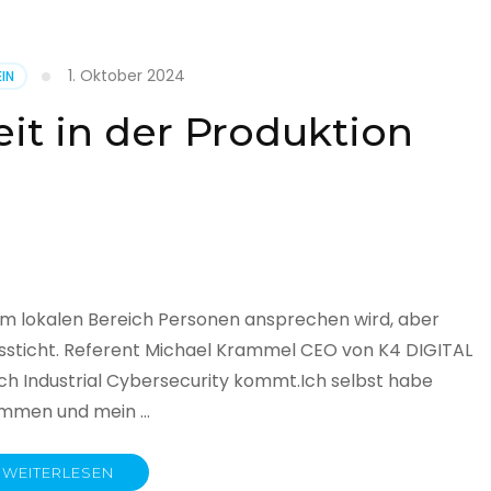
1. Oktober 2024
IN
cht
it in der Produktion
it
land
licht
im lokalen Bereich Personen ansprechen wird, aber
ssticht. Referent Michael Krammel CEO von K4 DIGITAL
 Industrial Cybersecurity kommt.Ich selbst habe
nommen und mein …
WEITERLESEN