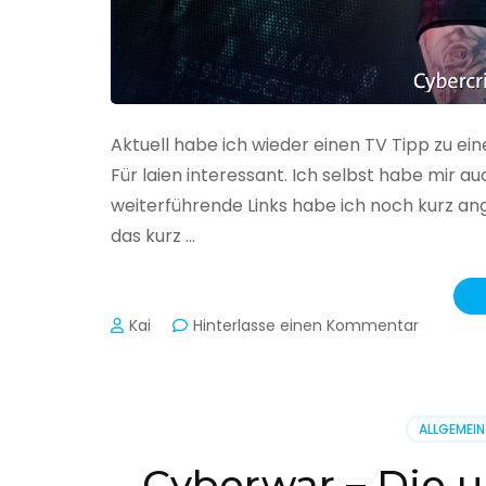
Aktuell habe ich wieder einen TV Tipp zu ei
Für laien interessant. Ich selbst habe mir
weiterführende Links habe ich noch kurz an
das kurz …
zu
Kai
Hinterlasse einen Kommentar
Cybercr
–
Alarmstu
rot
ALLGEMEIN
Cyberwar – Die u