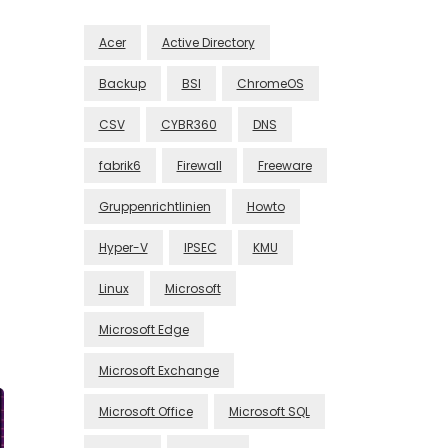
Acer
Active Directory
Backup
BSI
ChromeOS
CSV
CYBR360
DNS
fabrik6
Firewall
Freeware
Gruppenrichtlinien
Howto
Hyper-V
IPSEC
KMU
Linux
Microsoft
Microsoft Edge
Microsoft Exchange
Microsoft Office
Microsoft SQL