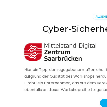
BSI
hat
heute
ALLGEME
seinen
Lageberi
Cyber-Sicherhe
zur
IT-
Sicherhe
in
Deutsch
veröffent
Hier ein Tipp, der zugegebenermaßen eher 
aufgrund der Qualität des Workshops herau
GmbH ein Unternehmen, das aus dem Bereich
ebenfalls an dieser Workshopreihe teilge