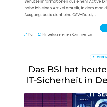
Benutzerinformationen aus einem Active Di
habe ich einen Artikel erstellt, in dem man
Ausgangsbasis dient eine CSV-Datei, …
zu
Kai
Hinterlasse einen Kommentar
Active
Director
–
Benutzer
ALLGEMEI
aus
CSV
Das BSI hat heute
erstellen
IT-Sicherheit in D