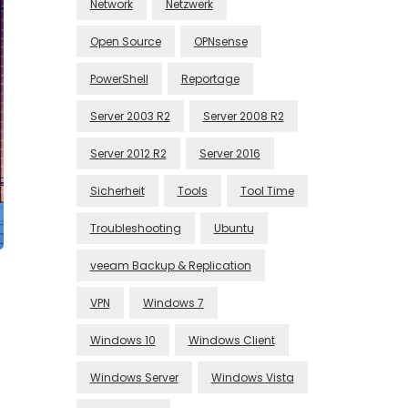
Network
Netzwerk
Open Source
OPNsense
PowerShell
Reportage
Server 2003 R2
Server 2008 R2
Server 2012 R2
Server 2016
Sicherheit
Tools
Tool Time
Troubleshooting
Ubuntu
veeam Backup & Replication
VPN
Windows 7
Windows 10
Windows Client
Windows Server
Windows Vista