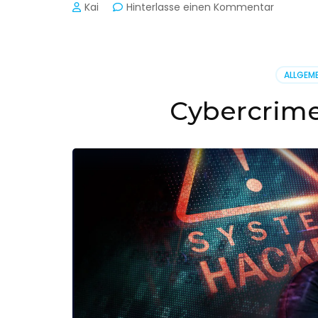
zu
Kai
Hinterlasse einen Kommentar
Cyber-
Sicherhe
in
der
ALLGEME
Produkti
Cybercrime