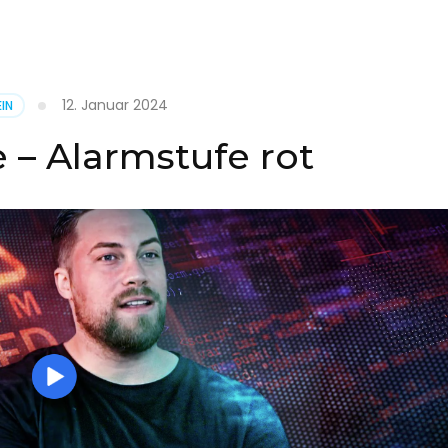
it
12. Januar 2024
IN
on
 – Alarmstufe rot