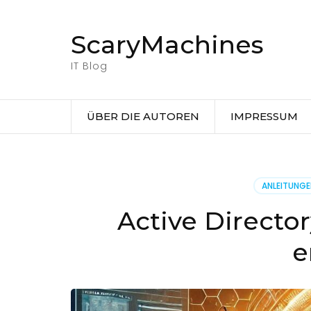
Zum
Inhalt
ScaryMachines
springen
(Eingabetaste
IT Blog
drücken)
ÜBER DIE AUTOREN
IMPRESSUM
ANLEITUNG
Active Directo
e