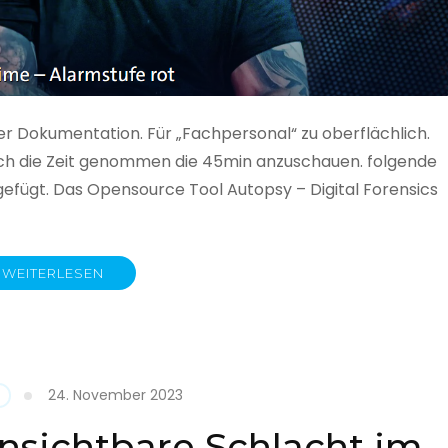
ner Dokumentation. Für „Fachpersonal“ zu oberflächlich.
 auch die Zeit genommen die 45min anzuschauen. folgende
gefügt. Das Opensource Tool Autopsy – Digital Forensics
WEITERLESEN
ime
fe
24. November 2023
nsichtbare Schlacht im