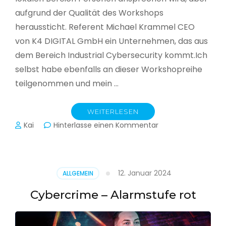
aufgrund der Qualität des Workshops
heraussticht. Referent Michael Krammel CEO
von K4 DIGITAL GmbH ein Unternehmen, das aus
dem Bereich Industrial Cybersecurity kommt.Ich
selbst habe ebenfalls an dieser Workshopreihe
teilgenommen und mein …
WEITERLESEN
zu
Kai
Hinterlasse einen Kommentar
Cyber-
Sicherheit
in
der
12. Januar 2024
ALLGEMEIN
Produktion
Cybercrime – Alarmstufe rot