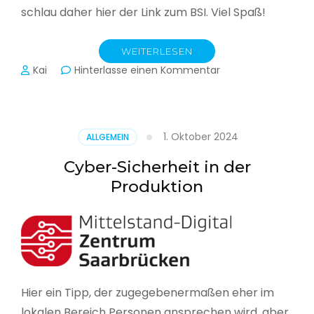
schlau daher hier der Link zum BSI. Viel Spaß!
WEITERLESEN
zu
Kai
Hinterlasse einen Kommentar
Das
BSI
hat
heute
1. Oktober 2024
ALLGEMEIN
seinen
Lagebericht
Cyber-Sicherheit in der
zur
Produktion
IT-
Sicherheit
in
Deutschland
veröffentlicht
Hier ein Tipp, der zugegebenermaßen eher im
lokalen Bereich Personen ansprechen wird, aber