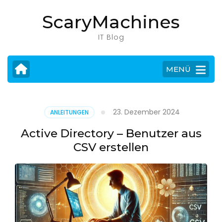
Zum
ScaryMachines
Inhalt
springen
IT Blog
(Eingabetaste
drücken)
MENÜ
23. Dezember 2024
ANLEITUNGEN
Active Directory – Benutzer aus
CSV erstellen