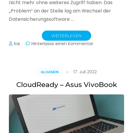
nicht mehr ohne weiteres Zugriff haben. Das
„Problem“ an der Stelle lag am Wechsel der
Datensicherungssoftware …
WEITERLESEN
zu
Kai
Hinterlasse einen Kommentar
Alle
Jahre
wieder
–
17. Juli 2022
ALLGEMEIN
Jahressicherung
CloudReady – Asus VivoBook