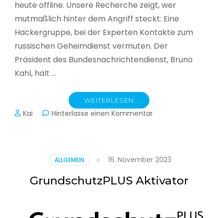
heute offline. Unsere Recherche zeigt, wer
mutmaßlich hinter dem Angriff steckt: Eine
Hackergruppe, bei der Experten Kontakte zum
russischen Geheimdienst vermuten. Der
Präsident des Bundesnachrichtendienst, Bruno
Kahl, hält …
WEITERLESEN
zu
Kai
Hinterlasse einen Kommentar
Cyberwar
–
Die
unsichtbare
16. November 2023
ALLGEMEIN
Schlacht
im
GrundschutzPLUS Aktivator
Netz