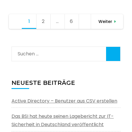
Seitennummerierung
1
Seite
2
Seite
…
6
Seite
Weiter
der
Beiträge
Suchen
nach:
NEUESTE BEITRÄGE
Active Directory – Benutzer aus CSV erstellen
Das BSI hat heute seinen Lagebericht zur IT-
Sicherheit in Deutschland veröffentlicht