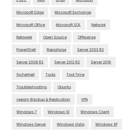
Microsoft Edge
Microsoft Exchange
Microsoft Office
Microsoft SQL
Network
Netzwerk
Open Source
OPNsense
PowerShell
Reportage
Server 2003 R2
Server 2008 R2
Server 2012 R2
Server 2016
Sicherheit
Tools
Tool Time
Troubleshooting
Ubuntu
veeam Backup & Replication
VPN
Windows 7
Windows 10
Windows Client
Windows Server
Windows Vista
Windows XP