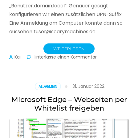
„Benutzer.domain.local“. Genauer gesagt
konfigurieren wir einen zusätzlichen UPN-Suffix.
Eine Anmeldung am Computer könnte dann so
aussehen tuser@scarymachines.de. …
WEITERLESEN
zu
Kai
Hinterlasse einen Kommentar
Zusätzlichen
User
Principal
Name
31. Januar 2022
ALLGEMEIN
(UPN)
im
Microsoft Edge – Webseiten per
Active
Whitelist freigeben
Directory
hinzufügen