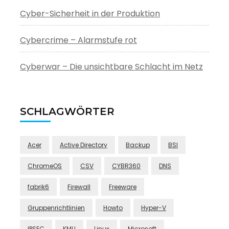
Cyber-Sicherheit in der Produktion
Cybercrime – Alarmstufe rot
Cyberwar – Die unsichtbare Schlacht im Netz
SCHLAGWÖRTER
Acer
Active Directory
Backup
BSI
ChromeOS
CSV
CYBR360
DNS
fabrik6
Firewall
Freeware
Gruppenrichtlinien
Howto
Hyper-V
IPSEC
KMU
Linux
Microsoft