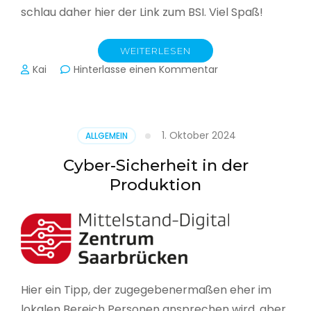
schlau daher hier der Link zum BSI. Viel Spaß!
WEITERLESEN
zu
Kai
Hinterlasse einen Kommentar
Das
BSI
hat
heute
1. Oktober 2024
ALLGEMEIN
seinen
Lagebericht
Cyber-Sicherheit in der
zur
Produktion
IT-
Sicherheit
in
Deutschland
veröffentlicht
Hier ein Tipp, der zugegebenermaßen eher im
lokalen Bereich Personen ansprechen wird, aber