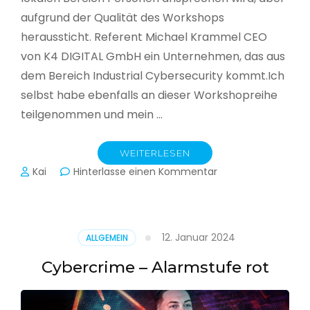
aufgrund der Qualität des Workshops
heraussticht. Referent Michael Krammel CEO
von K4 DIGITAL GmbH ein Unternehmen, das aus
dem Bereich Industrial Cybersecurity kommt.Ich
selbst habe ebenfalls an dieser Workshopreihe
teilgenommen und mein …
WEITERLESEN
zu
Kai
Hinterlasse einen Kommentar
Cyber-
Sicherheit
in
der
12. Januar 2024
ALLGEMEIN
Produktion
Cybercrime – Alarmstufe rot