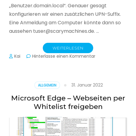
„Benutzer.domain.local“. Genauer gesagt
konfigurieren wir einen zusätzlichen UPN-Suffix.
Eine Anmeldung am Computer könnte dann so
aussehen tuser@scarymachines.de. …
WEITERLESEN
zu
Kai
Hinterlasse einen Kommentar
Zusätzlichen
User
Principal
Name
31. Januar 2022
ALLGEMEIN
(UPN)
im
Microsoft Edge – Webseiten per
Active
Whitelist freigeben
Directory
hinzufügen