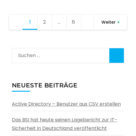
Seitennummerierung
1
Seite
2
Seite
…
6
Seite
Weiter
der
Beiträge
Suchen
nach:
NEUESTE BEITRÄGE
Active Directory – Benutzer aus CSV erstellen
Das BSI hat heute seinen Lagebericht zur IT-
Sicherheit in Deutschland veröffentlicht