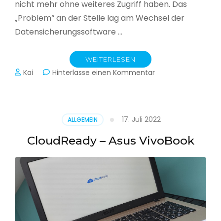
nicht mehr ohne weiteres Zugriff haben. Das
„Problem“ an der Stelle lag am Wechsel der
Datensicherungssoftware …
WEITERLESEN
zu
Kai
Hinterlasse einen Kommentar
Alle
Jahre
wieder
–
17. Juli 2022
ALLGEMEIN
Jahressicherung
CloudReady – Asus VivoBook