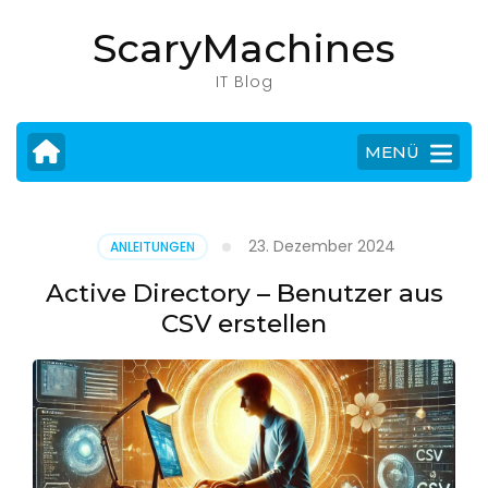
Zum
ScaryMachines
Inhalt
springen
IT Blog
(Eingabetaste
drücken)
MENÜ
23. Dezember 2024
ANLEITUNGEN
Active Directory – Benutzer aus
CSV erstellen