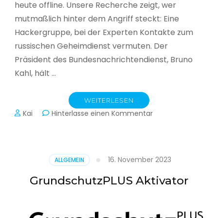
heute offline. Unsere Recherche zeigt, wer
mutmaßlich hinter dem Angriff steckt: Eine
Hackergruppe, bei der Experten Kontakte zum
russischen Geheimdienst vermuten. Der
Präsident des Bundesnachrichtendienst, Bruno
Kahl, hält …
WEITERLESEN
zu
Kai
Hinterlasse einen Kommentar
Cyberwar
–
Die
unsichtbare
16. November 2023
ALLGEMEIN
Schlacht
im
GrundschutzPLUS Aktivator
Netz