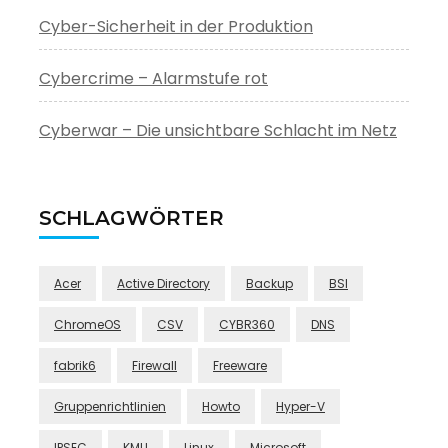
Cyber-Sicherheit in der Produktion
Cybercrime – Alarmstufe rot
Cyberwar – Die unsichtbare Schlacht im Netz
SCHLAGWÖRTER
Acer
Active Directory
Backup
BSI
ChromeOS
CSV
CYBR360
DNS
fabrik6
Firewall
Freeware
Gruppenrichtlinien
Howto
Hyper-V
IPSEC
KMU
Linux
Microsoft