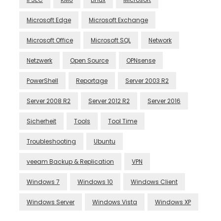
Microsoft Edge
Microsoft Exchange
Microsoft Office
Microsoft SQL
Network
Netzwerk
Open Source
OPNsense
PowerShell
Reportage
Server 2003 R2
Server 2008 R2
Server 2012 R2
Server 2016
Sicherheit
Tools
Tool Time
Troubleshooting
Ubuntu
veeam Backup & Replication
VPN
Windows 7
Windows 10
Windows Client
Windows Server
Windows Vista
Windows XP