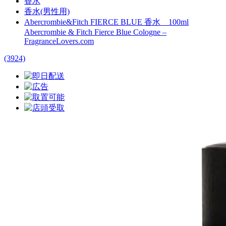
香水
香水(男性用)
Abercrombie&Fitch FIERCE BLUE 香水 100ml
Abercrombie & Fitch Fierce Blue Cologne –
FragranceLovers.com
(3924)