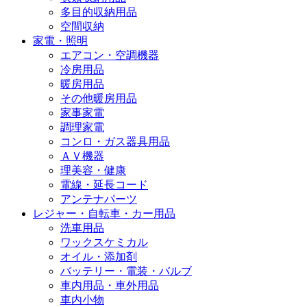
多目的収納用品
空間収納
家電・照明
エアコン・空調機器
冷房用品
暖房用品
その他暖房用品
家事家電
調理家電
コンロ・ガス器具用品
ＡＶ機器
理美容・健康
電線・延長コード
アンテナパーツ
レジャー・自転車・カー用品
洗車用品
ワックスケミカル
オイル・添加剤
バッテリー・電装・バルブ
車内用品・車外用品
車内小物