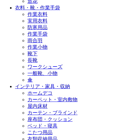
造花
衣料・靴・作業手袋
作業衣料
実用衣料
防寒用品
作業手袋
雨合羽
作業小物
靴下
長靴
ワークシューズ
一般靴、小物
傘
インテリア・家具・収納
ホームデコ
カーペット・室内敷物
屋内床材
カーテン・ブラインド
座布団・クッション
ベッド・寝具
こたつ用品
衣類収納用品