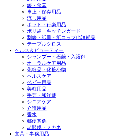
箸・食器
卓上・保存用品
流し用品
ポット・行楽用品
ポリ袋・キッチンガード
割箸・紙皿・紙コップ他消耗品
テーブルクロス
ヘルス＆ビューティー
シャンプー・石鹸・入浴剤
オーラルケア用品
化粧品・化粧小物
ヘルスケア
ベビー用品
美粧用品
手芸・和洋裁
シニアケア
介護用品
香水
郵便関係
老眼鏡・メガネ
文具・事務用品