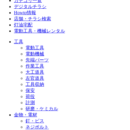
カテゴリ一覧
デジタルチラシ
Howto情報
店舗・チラシ検索
灯油宅配
電動工具・機械レンタル
工具
電動工具
電動機械
先端パーツ
作業工具
大工道具
左官道具
工具収納
保安
荷役
計測
研磨・ケミカル
金物・電材
釘・ビス
ネジボルト