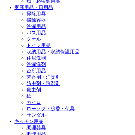
魚・爬虫類用品
家庭用品・日用品
掃除用具
掃除容器
洗濯用品
バス用品
タオル
トイレ用品
収納用品・収納保護用品
住居洗剤
洗濯洗剤
台所用品
芳香剤・消臭剤
防虫剤・除湿剤
殺虫剤
紙
カイロ
ローソク・線香・仏具
サンダル
キッチン用品
調理器具
調理用品