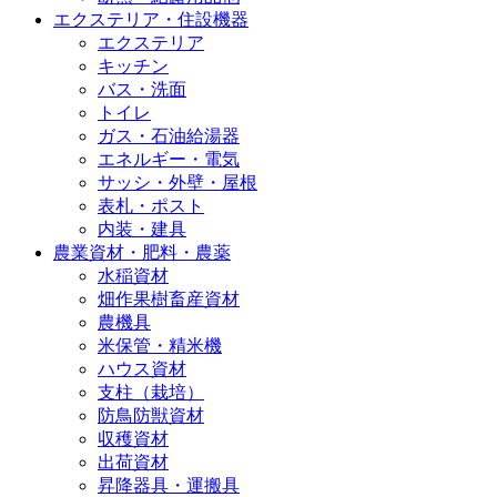
エクステリア・住設機器
エクステリア
キッチン
バス・洗面
トイレ
ガス・石油給湯器
エネルギー・電気
サッシ・外壁・屋根
表札・ポスト
内装・建具
農業資材・肥料・農薬
水稲資材
畑作果樹畜産資材
農機具
米保管・精米機
ハウス資材
支柱（栽培）
防鳥防獣資材
収穫資材
出荷資材
昇降器具・運搬具