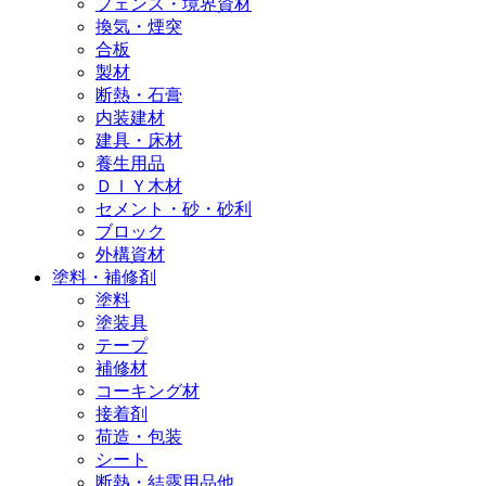
フェンス・境界資材
換気・煙突
合板
製材
断熱・石膏
内装建材
建具・床材
養生用品
ＤＩＹ木材
セメント・砂・砂利
ブロック
外構資材
塗料・補修剤
塗料
塗装具
テープ
補修材
コーキング材
接着剤
荷造・包装
シート
断熱・結露用品他