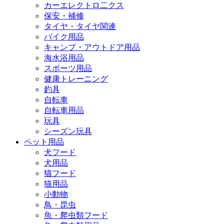
カーエレクトロ二クス
保安・補修
タイヤ・タイヤ関連
バイク用品
キャンプ・アウトドア用品
海水浴用品
スポーツ用品
健康トレーニング
釣具
自転車
自転車用品
玩具
シーズン玩具
ペット用品
犬フード
犬用品
猫フード
猫用品
小動物
鳥・昆虫
魚・爬虫類フード