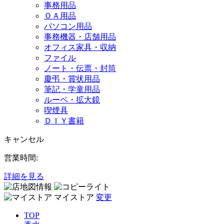
事務用品
ＯＡ用品
パソコン用品
事務機器・店舗用品
オフィス家具・収納
ファイル
ノート・伝票・封筒
慶弔・賞状用品
筆記・学童用品
ルーペ・拡大鏡
喫煙具
ＤＩＹ書籍
キャンセル
営業時間:
詳細を見る
マイストア
変更
TOP