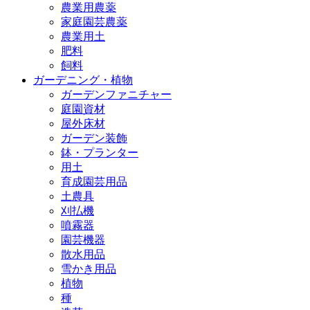
農業用農薬
家庭園芸農薬
農業用土
肥料
飼料
ガーデニング・植物
ガーデンファニチャー
庭園資材
屋外床材
ガーデン装飾
鉢・プランター
用土
育成園芸用品
土農具
刈払機
噴霧器
園芸機器
散水用品
雪かき用品
植物
種