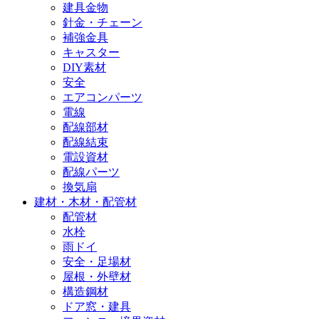
建具金物
針金・チェーン
補強金具
キャスター
DIY素材
安全
エアコンパーツ
電線
配線部材
配線結束
電設資材
配線パーツ
換気扇
建材・木材・配管材
配管材
水栓
雨ドイ
安全・足場材
屋根・外壁材
構造鋼材
ドア窓・建具