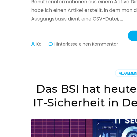
Benutzerinformationen aus einem Active Di
habe ich einen Artikel erstellt, in dem man
Ausgangsbasis dient eine CSV-Datei, …
zu
Kai
Hinterlasse einen Kommentar
Active
Director
–
Benutzer
ALLGEMEI
aus
CSV
Das BSI hat heute
erstellen
IT-Sicherheit in D