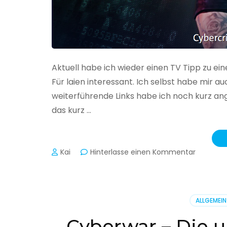
Aktuell habe ich wieder einen TV Tipp zu ei
Für laien interessant. Ich selbst habe mir
weiterführende Links habe ich noch kurz an
das kurz …
zu
Kai
Hinterlasse einen Kommentar
Cybercr
–
Alarmstu
rot
ALLGEMEIN
Cyberwar – Die u