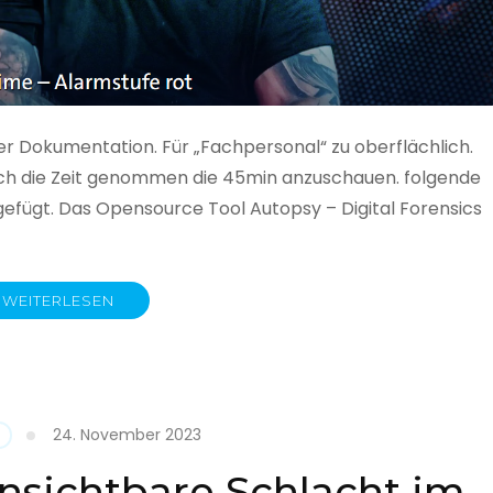
ner Dokumentation. Für „Fachpersonal“ zu oberflächlich.
 auch die Zeit genommen die 45min anzuschauen. folgende
gefügt. Das Opensource Tool Autopsy – Digital Forensics
WEITERLESEN
ime
fe
24. November 2023
nsichtbare Schlacht im