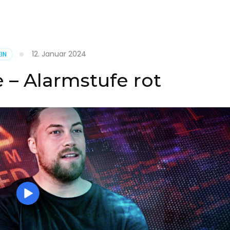
it
12. Januar 2024
IN
on
 – Alarmstufe rot