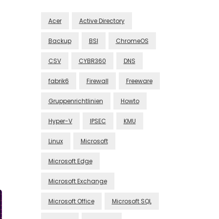
Acer
Active Directory
Backup
BSI
ChromeOS
CSV
CYBR360
DNS
fabrik6
Firewall
Freeware
Gruppenrichtlinien
Howto
Hyper-V
IPSEC
KMU
Linux
Microsoft
Microsoft Edge
Microsoft Exchange
Microsoft Office
Microsoft SQL