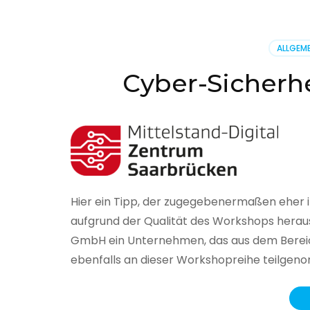
BSI
hat
heute
ALLGEME
seinen
Lageberi
Cyber-Sicherhe
zur
IT-
Sicherhe
in
Deutsch
veröffent
Hier ein Tipp, der zugegebenermaßen eher 
aufgrund der Qualität des Workshops herau
GmbH ein Unternehmen, das aus dem Bereich
ebenfalls an dieser Workshopreihe teilge