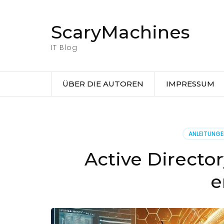
Zum
Inhalt
ScaryMachines
springen
(Eingabetaste
IT Blog
drücken)
ÜBER DIE AUTOREN
IMPRESSUM
ANLEITUNG
Active Directo
e