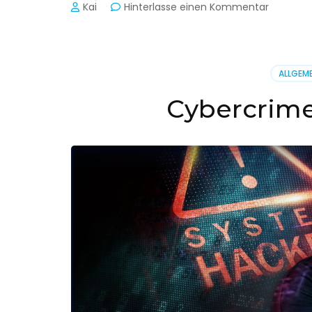
zu
Kai
Hinterlasse einen Kommentar
Cyber-
Sicherhe
in
der
ALLGEME
Produkti
Cybercrime