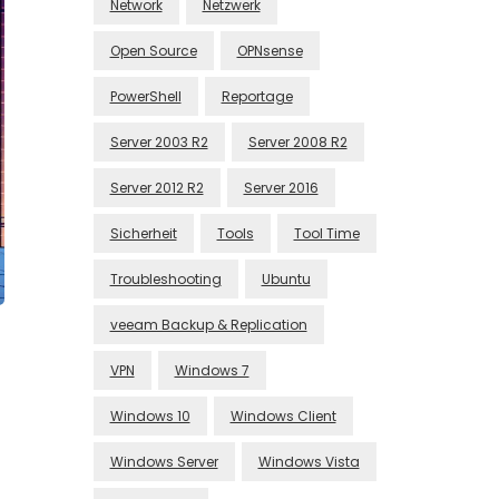
Network
Netzwerk
Open Source
OPNsense
PowerShell
Reportage
Server 2003 R2
Server 2008 R2
Server 2012 R2
Server 2016
Sicherheit
Tools
Tool Time
Troubleshooting
Ubuntu
veeam Backup & Replication
VPN
Windows 7
Windows 10
Windows Client
Windows Server
Windows Vista