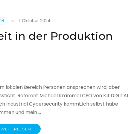
1. Oktober 2024
IN
cht
it in der Produktion
it
land
licht
im lokalen Bereich Personen ansprechen wird, aber
ssticht. Referent Michael Krammel CEO von K4 DIGITAL
 Industrial Cybersecurity kommt.Ich selbst habe
nommen und mein …
WEITERLESEN