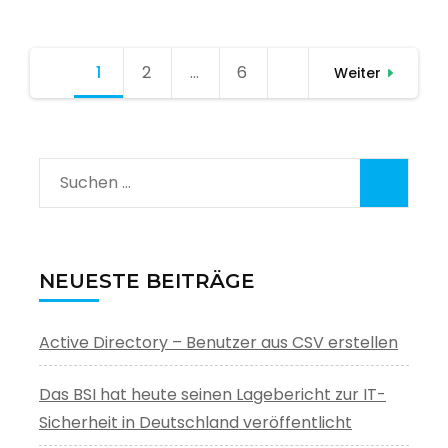
Seitennummerierung
1
Seite
2
Seite
…
6
Seite
Weiter
der
Beiträge
Suchen
nach:
NEUESTE BEITRÄGE
Active Directory – Benutzer aus CSV erstellen
Das BSI hat heute seinen Lagebericht zur IT-
Sicherheit in Deutschland veröffentlicht