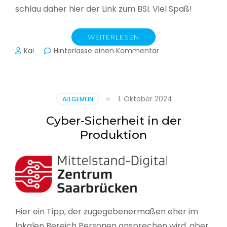
schlau daher hier der Link zum BSI. Viel Spaß!
WEITERLESEN
zu
Kai
Hinterlasse einen Kommentar
Das
BSI
hat
heute
1. Oktober 2024
ALLGEMEIN
seinen
Lagebericht
Cyber-Sicherheit in der
zur
Produktion
IT-
Sicherheit
in
Deutschland
veröffentlicht
Hier ein Tipp, der zugegebenermaßen eher im
lokalen Bereich Personen ansprechen wird, aber