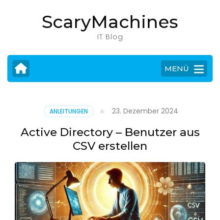
Zum
ScaryMachines
Inhalt
springen
IT Blog
(Eingabetaste
drücken)
MENÜ
23. Dezember 2024
ANLEITUNGEN
Active Directory – Benutzer aus
CSV erstellen