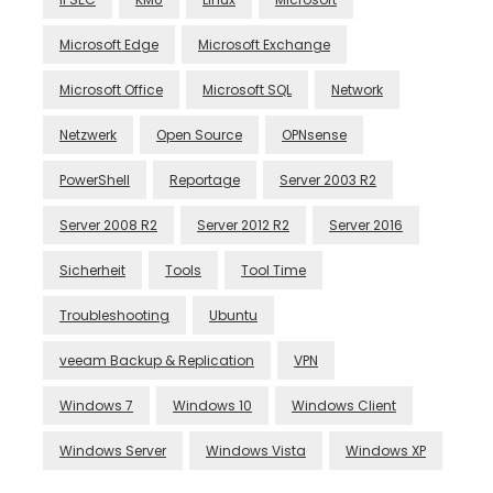
Microsoft Edge
Microsoft Exchange
Microsoft Office
Microsoft SQL
Network
Netzwerk
Open Source
OPNsense
PowerShell
Reportage
Server 2003 R2
Server 2008 R2
Server 2012 R2
Server 2016
Sicherheit
Tools
Tool Time
Troubleshooting
Ubuntu
veeam Backup & Replication
VPN
Windows 7
Windows 10
Windows Client
Windows Server
Windows Vista
Windows XP