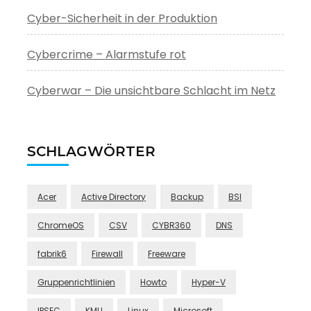
Cyber-Sicherheit in der Produktion
Cybercrime – Alarmstufe rot
Cyberwar – Die unsichtbare Schlacht im Netz
SCHLAGWÖRTER
Acer
Active Directory
Backup
BSI
ChromeOS
CSV
CYBR360
DNS
fabrik6
Firewall
Freeware
Gruppenrichtlinien
Howto
Hyper-V
IPSEC
KMU
Linux
Microsoft