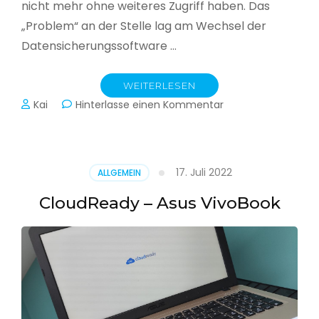
nicht mehr ohne weiteres Zugriff haben. Das
„Problem“ an der Stelle lag am Wechsel der
Datensicherungssoftware …
WEITERLESEN
zu
Kai
Hinterlasse einen Kommentar
Alle
Jahre
wieder
–
17. Juli 2022
ALLGEMEIN
Jahressicherung
CloudReady – Asus VivoBook