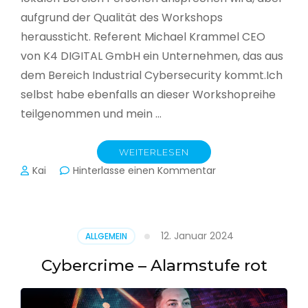
aufgrund der Qualität des Workshops
heraussticht. Referent Michael Krammel CEO
von K4 DIGITAL GmbH ein Unternehmen, das aus
dem Bereich Industrial Cybersecurity kommt.Ich
selbst habe ebenfalls an dieser Workshopreihe
teilgenommen und mein …
WEITERLESEN
zu
Kai
Hinterlasse einen Kommentar
Cyber-
Sicherheit
in
der
12. Januar 2024
ALLGEMEIN
Produktion
Cybercrime – Alarmstufe rot