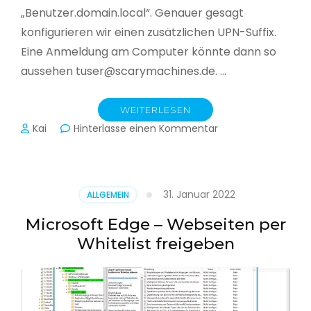
„Benutzer.domain.local“. Genauer gesagt
konfigurieren wir einen zusätzlichen UPN-Suffix.
Eine Anmeldung am Computer könnte dann so
aussehen tuser@scarymachines.de. …
WEITERLESEN
zu
Kai
Hinterlasse einen Kommentar
Zusätzlichen
User
Principal
Name
31. Januar 2022
ALLGEMEIN
(UPN)
im
Microsoft Edge – Webseiten per
Active
Whitelist freigeben
Directory
hinzufügen