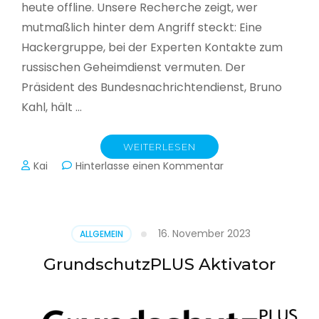
heute offline. Unsere Recherche zeigt, wer
mutmaßlich hinter dem Angriff steckt: Eine
Hackergruppe, bei der Experten Kontakte zum
russischen Geheimdienst vermuten. Der
Präsident des Bundesnachrichtendienst, Bruno
Kahl, hält …
WEITERLESEN
zu
Kai
Hinterlasse einen Kommentar
Cyberwar
–
Die
unsichtbare
16. November 2023
ALLGEMEIN
Schlacht
im
GrundschutzPLUS Aktivator
Netz