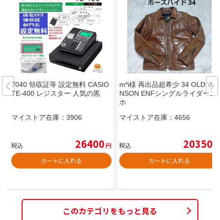
7040 領収証等 設定無料 CASIO
m*i様 再出品超希少 34 OLD VA
TE-400 レジスター 人気の黒
NSON ENFシングルライダース
ホ
マイストア在庫：
3906
マイストア在庫：
4656
26400
20350
税込
円
税込
円
カートに入れる
カートに入れる
このカテゴリをもっと見る