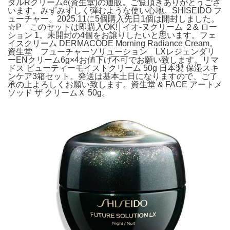
タルRクリームe(資生堂)の通販。ご覧頂きありがとうござ
います。みずみずしく弾むような使い心地。SHISEIDO フ
ューチャー。2025.11に5個購入先日1個は開封しました。
☆P このセットは即購入OK!│イオ-ヌクリーム ２& ロー
ション 1。未開封の4個をお譲りしたいと思います。フェ
イスクリーム DERMACODE Morning Radiance Cream。
資生堂 フューチャーソリューション LXレジェンダリ
ーENクリーム6g×4お値下げ不可でお願い致します。リマ
ドス ビューティーモイストクリーム 50g 日本製 保湿スキ
ンケア3箱セット。発送は基本土日になりますので、ご了
承の上よろしくお願い致します。資生堂 & FACE アートメ
ソッド ザ クリームＸ 50g。