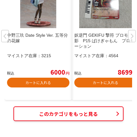
中野三玖 Date Style Ver. 五等分
妖逆門 GEKIFU 撃符 プロモ 夢
の花嫁
影 P15 ばけぎゃもん プロモ
ーション
マイストア在庫：
3215
マイストア在庫：
4564
6000
8699
税込
円
税込
円
カートに入れる
カートに入れる
このカテゴリをもっと見る