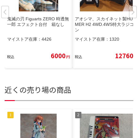
鬼滅の刃 Figuarts ZERO 時透無
アオシマ、スカイネット製HUM
一郎 エフェクト台付 箱なし
MER H2 4WD.4WS特大ラジコ
ン
マイストア在庫：
4426
マイストア在庫：
1320
6000
12760
税込
円
税込
円
近くの売り場の商品