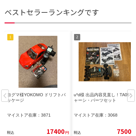
ベストセラーランキングです
ヨグマ様YOKOMO ドリフトパ
u*d様 出品内容見直し！TA05シ
ッケージ
ャーシ・パーツセット
マイストア在庫：
3871
マイストア在庫：
3068
17400
7500
税込
円
税込
円