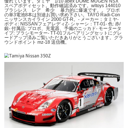
優れています。タミヤ 1/10 abex DOME MUGEN NSX
スペアボディセット。動作確認済みです。wltoys 144010
ブラシレス レア 希少 暴力的に爆速です。。プロポ
の単3電池8本は別途お買い求め下さい。TAYO Radi-Con
ニッサンスカイライン 2000 GT-R。- メーカー：タミヤ-
ボディ: NISSANフェアレディZ- シャーシ：TT-01- 色: 赤/
銀- 付属品: プロポ、充電器、予備のニッカド- モータータ
イプ: ブラシモーター- TT-01フルベアリングセットにグレ
ードアップ済みご覧いただきありがとうございます。グラ
ウンドポイント mz-18 送信機。