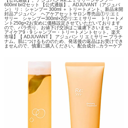
【公式通販】。アジュバン Re:エミサリーシャンプー
600ml br/2セット 【公式通販】。ADJUVANT（アジュバ
ン） リ： シャンプー 300ml ＋ トリートメント。新品未開
封品アジュバン ヘアケアセットサロン専売品①リ:エミ
サリー シャンプー300ml×2②リ:エミサリー トリートメ
ント250g×2お安めに価格設定させていただいております
ので、バラ売り、お値下げ交渉はご遠慮下さいませ。コタ
アイケア9・9 シャンプー・トリートメントセット。楽天
市場】【 ADJUVANT 】 アジュバン リ エミサリー プラチ
ナム。肌につけるもののため、発送後の返品はお受けでき
ませんので、慎重に購入ください。配合成分...カラーケア