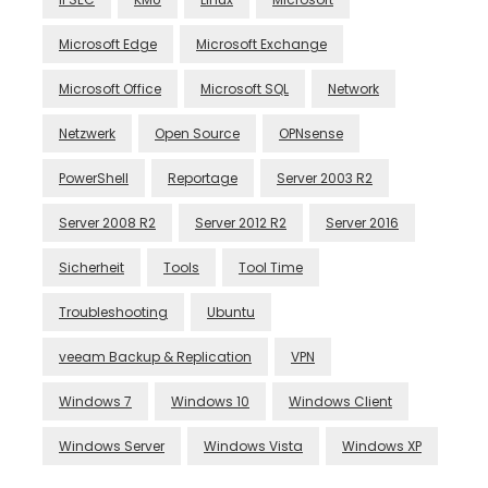
Microsoft Edge
Microsoft Exchange
Microsoft Office
Microsoft SQL
Network
Netzwerk
Open Source
OPNsense
PowerShell
Reportage
Server 2003 R2
Server 2008 R2
Server 2012 R2
Server 2016
Sicherheit
Tools
Tool Time
Troubleshooting
Ubuntu
veeam Backup & Replication
VPN
Windows 7
Windows 10
Windows Client
Windows Server
Windows Vista
Windows XP