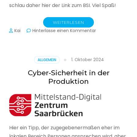
schlau daher hier der Link zum BSI. Viel Spaß!
WEITERLESEN
zu
Kai
Hinterlasse einen Kommentar
Das
BSI
hat
heute
1. Oktober 2024
ALLGEMEIN
seinen
Lagebericht
Cyber-Sicherheit in der
zur
Produktion
IT-
Sicherheit
in
Deutschland
veröffentlicht
Hier ein Tipp, der zugegebenermaßen eher im
lokalen Bereich Personen ansprechen wird, aber