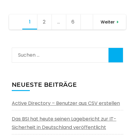
Seitennummerierung
1
Seite
2
Seite
…
6
Seite
Weiter
der
Beiträge
Suchen
nach:
NEUESTE BEITRÄGE
Active Directory – Benutzer aus CSV erstellen
Das BSI hat heute seinen Lagebericht zur IT-
Sicherheit in Deutschland veröffentlicht