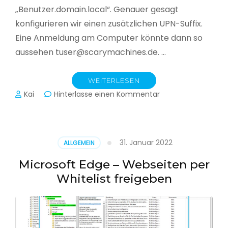
„Benutzer.domain.local“. Genauer gesagt
konfigurieren wir einen zusätzlichen UPN-Suffix.
Eine Anmeldung am Computer könnte dann so
aussehen tuser@scarymachines.de. …
WEITERLESEN
zu
Kai
Hinterlasse einen Kommentar
Zusätzlichen
User
Principal
Name
31. Januar 2022
ALLGEMEIN
(UPN)
im
Microsoft Edge – Webseiten per
Active
Whitelist freigeben
Directory
hinzufügen