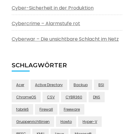
Cyber-Sicherheit in der Produktion
Cybercrime – Alarmstufe rot
Cyberwar – Die unsichtbare Schlacht im Netz
SCHLAGWÖRTER
Acer
Active Directory
Backup
BSI
ChromeOS
CSV
CYBR360
DNS
fabrik6
Firewall
Freeware
Gruppenrichtlinien
Howto
Hyper-V
IPSEC
KMU
Linux
Microsoft