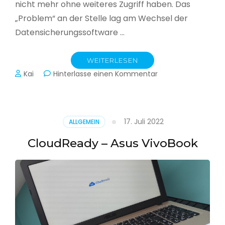
nicht mehr ohne weiteres Zugriff haben. Das
„Problem“ an der Stelle lag am Wechsel der
Datensicherungssoftware …
WEITERLESEN
zu
Kai
Hinterlasse einen Kommentar
Alle
Jahre
wieder
–
17. Juli 2022
ALLGEMEIN
Jahressicherung
CloudReady – Asus VivoBook