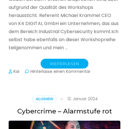
aufgrund der Qualität des Workshops
heraussticht. Referent Michael Krammel CEO
von K4 DIGITAL GmbH ein Unternehmen, das aus
dem Bereich Industrial Cybersecurity kommt.Ich
selbst habe ebenfalls an dieser Workshopreihe
teilgenommen und mein …
WEITERLESEN
zu
Kai
Hinterlasse einen Kommentar
Cyber-
Sicherheit
in
der
12. Januar 2024
ALLGEMEIN
Produktion
Cybercrime – Alarmstufe rot