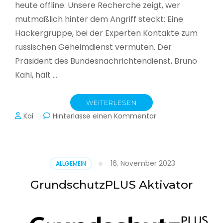
heute offline. Unsere Recherche zeigt, wer
mutmaßlich hinter dem Angriff steckt: Eine
Hackergruppe, bei der Experten Kontakte zum
russischen Geheimdienst vermuten. Der
Präsident des Bundesnachrichtendienst, Bruno
Kahl, hält …
WEITERLESEN
zu
Kai
Hinterlasse einen Kommentar
Cyberwar
–
Die
unsichtbare
16. November 2023
ALLGEMEIN
Schlacht
im
GrundschutzPLUS Aktivator
Netz