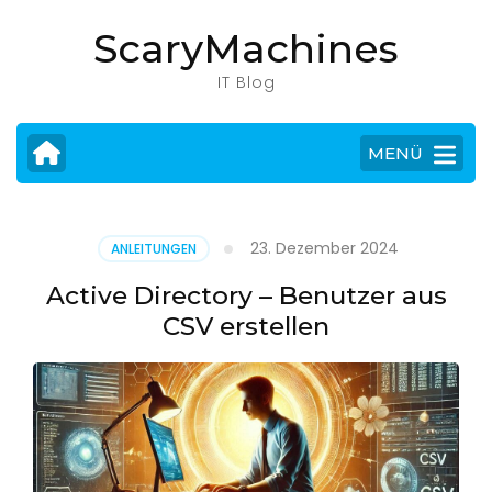
Zum
ScaryMachines
Inhalt
springen
IT Blog
(Eingabetaste
drücken)
MENÜ
23. Dezember 2024
ANLEITUNGEN
Active Directory – Benutzer aus
CSV erstellen