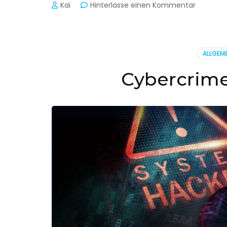
zu
Kai
Hinterlasse einen Kommentar
Cyber-
Sicherhe
in
der
ALLGEME
Produkti
Cybercrime