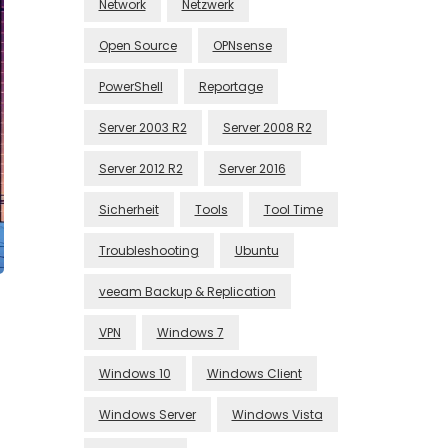
Network
Netzwerk
Open Source
OPNsense
PowerShell
Reportage
Server 2003 R2
Server 2008 R2
Server 2012 R2
Server 2016
Sicherheit
Tools
Tool Time
Troubleshooting
Ubuntu
veeam Backup & Replication
VPN
Windows 7
Windows 10
Windows Client
Windows Server
Windows Vista