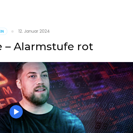
it
12. Januar 2024
IN
on
 – Alarmstufe rot