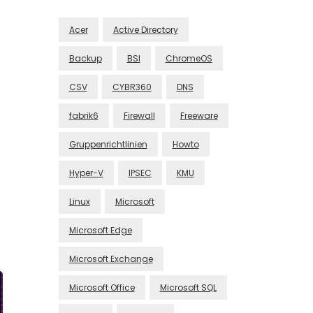
Acer
Active Directory
Backup
BSI
ChromeOS
CSV
CYBR360
DNS
fabrik6
Firewall
Freeware
Gruppenrichtlinien
Howto
Hyper-V
IPSEC
KMU
Linux
Microsoft
Microsoft Edge
Microsoft Exchange
Microsoft Office
Microsoft SQL