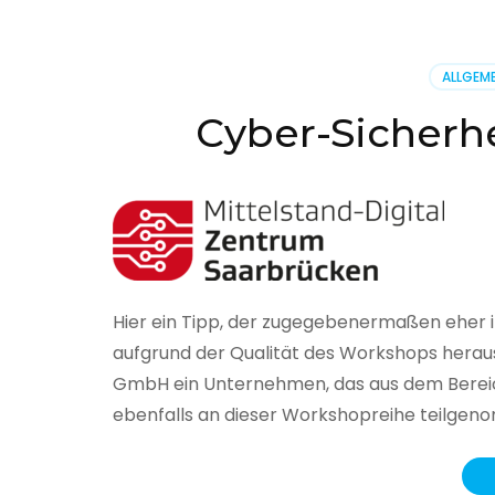
BSI
hat
heute
ALLGEME
seinen
Lageberi
Cyber-Sicherhe
zur
IT-
Sicherhe
in
Deutsch
veröffent
Hier ein Tipp, der zugegebenermaßen eher 
aufgrund der Qualität des Workshops herau
GmbH ein Unternehmen, das aus dem Bereich
ebenfalls an dieser Workshopreihe teilge