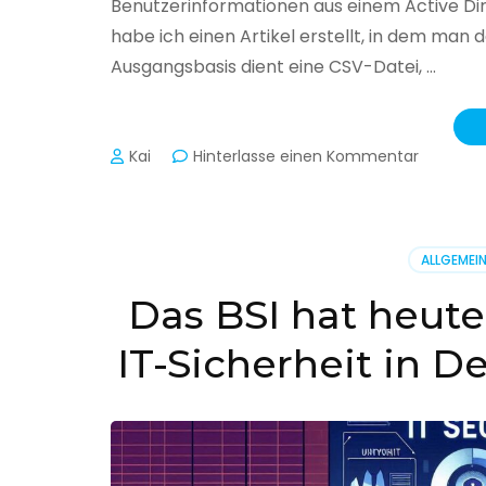
Benutzerinformationen aus einem Active Di
habe ich einen Artikel erstellt, in dem man
Ausgangsbasis dient eine CSV-Datei, …
zu
Kai
Hinterlasse einen Kommentar
Active
Director
–
Benutzer
ALLGEMEI
aus
CSV
Das BSI hat heute
erstellen
IT-Sicherheit in D