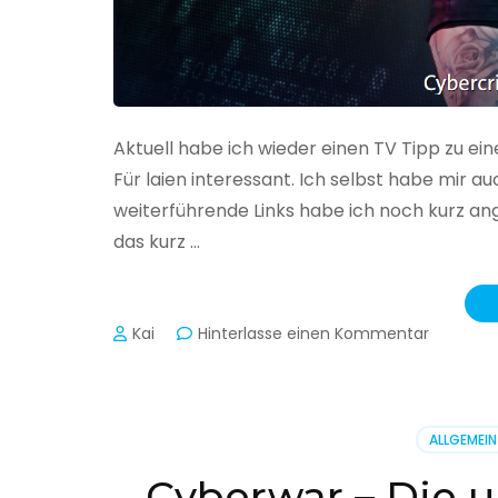
Aktuell habe ich wieder einen TV Tipp zu ei
Für laien interessant. Ich selbst habe mir
weiterführende Links habe ich noch kurz an
das kurz …
zu
Kai
Hinterlasse einen Kommentar
Cybercr
–
Alarmstu
rot
ALLGEMEIN
Cyberwar – Die u