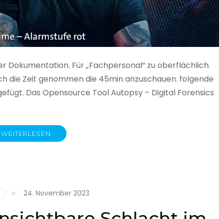
ner Dokumentation. Für „Fachpersonal“ zu oberflächlich.
 auch die Zeit genommen die 45min anzuschauen. folgende
gefügt. Das Opensource Tool Autopsy – Digital Forensics
WEITERLESEN
ime
fe
24. November 2023
nsichtbare Schlacht im