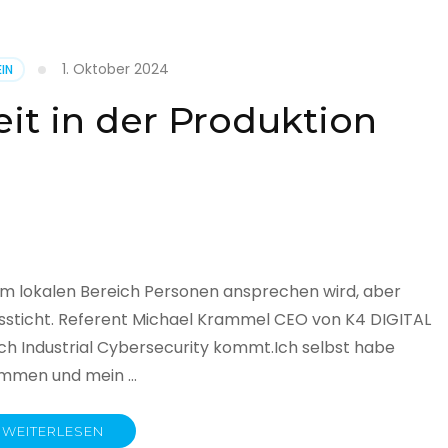
1. Oktober 2024
IN
cht
it in der Produktion
it
land
licht
im lokalen Bereich Personen ansprechen wird, aber
ssticht. Referent Michael Krammel CEO von K4 DIGITAL
 Industrial Cybersecurity kommt.Ich selbst habe
nommen und mein …
WEITERLESEN