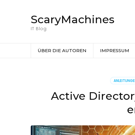
Zum
Inhalt
ScaryMachines
springen
(Eingabetaste
IT Blog
drücken)
ÜBER DIE AUTOREN
IMPRESSUM
ANLEITUNG
Active Directo
e