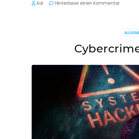
zu
Kai
Hinterlasse einen Kommentar
Cyber-
Sicherhe
in
der
ALLGEME
Produkti
Cybercrime