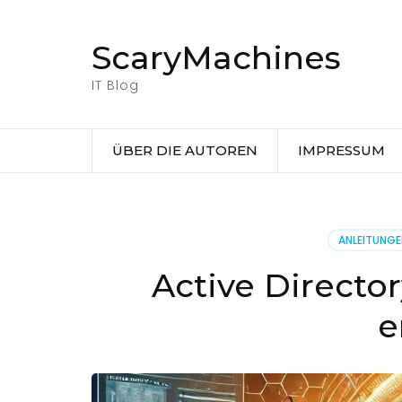
Zum
Inhalt
ScaryMachines
springen
(Eingabetaste
IT Blog
drücken)
ÜBER DIE AUTOREN
IMPRESSUM
ANLEITUNG
Active Directo
e