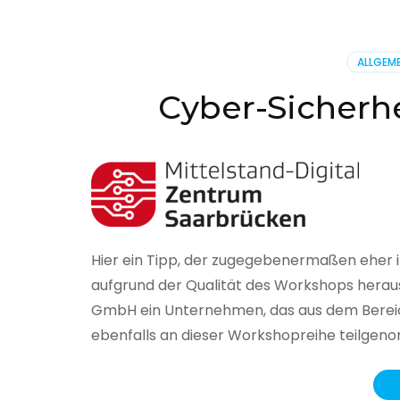
BSI
hat
heute
ALLGEME
seinen
Lageberi
Cyber-Sicherhe
zur
IT-
Sicherhe
in
Deutsch
veröffent
Hier ein Tipp, der zugegebenermaßen eher 
aufgrund der Qualität des Workshops herau
GmbH ein Unternehmen, das aus dem Bereich
ebenfalls an dieser Workshopreihe teilge