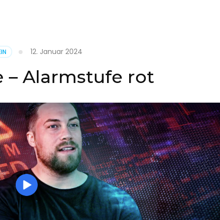
it
12. Januar 2024
IN
on
 – Alarmstufe rot