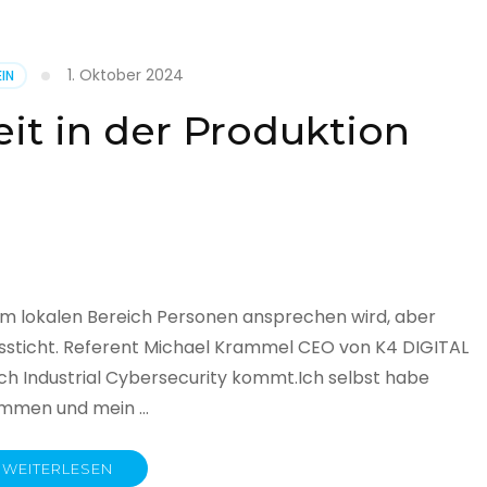
1. Oktober 2024
IN
cht
it in der Produktion
it
land
licht
im lokalen Bereich Personen ansprechen wird, aber
ssticht. Referent Michael Krammel CEO von K4 DIGITAL
 Industrial Cybersecurity kommt.Ich selbst habe
nommen und mein …
WEITERLESEN