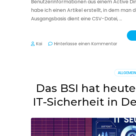
Benutzerinformationen aus einem Active Di
habe ich einen Artikel erstellt, in dem man
Ausgangsbasis dient eine CSV-Datei, …
zu
Kai
Hinterlasse einen Kommentar
Active
Director
–
Benutzer
ALLGEMEI
aus
CSV
Das BSI hat heute
erstellen
IT-Sicherheit in D