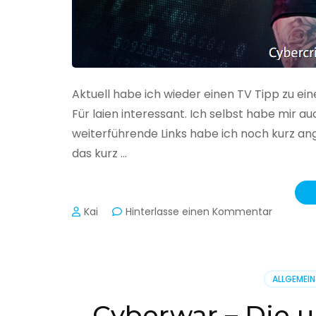
Aktuell habe ich wieder einen TV Tipp zu ei
Für laien interessant. Ich selbst habe mir
weiterführende Links habe ich noch kurz an
das kurz …
zu
Kai
Hinterlasse einen Kommentar
Cybercr
–
Alarmstu
rot
ALLGEMEIN
Cyberwar – Die u