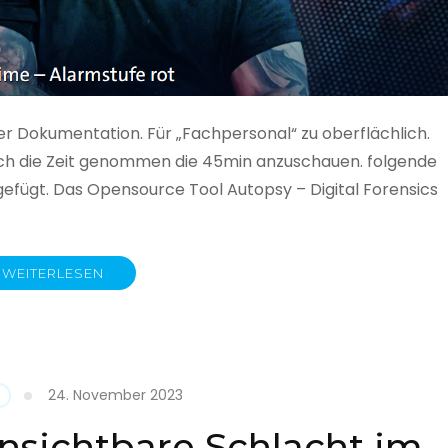
ner Dokumentation. Für „Fachpersonal“ zu oberflächlich.
 auch die Zeit genommen die 45min anzuschauen. folgende
gefügt. Das Opensource Tool Autopsy – Digital Forensics
WEITERLESEN
ime
fe
24. November 2023
nsichtbare Schlacht im