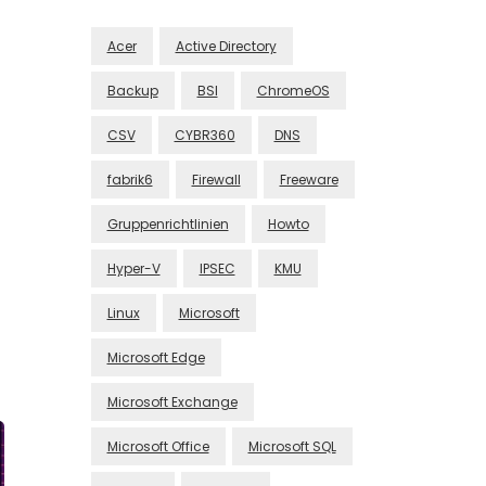
Acer
Active Directory
Backup
BSI
ChromeOS
CSV
CYBR360
DNS
fabrik6
Firewall
Freeware
Gruppenrichtlinien
Howto
Hyper-V
IPSEC
KMU
Linux
Microsoft
Microsoft Edge
Microsoft Exchange
Microsoft Office
Microsoft SQL