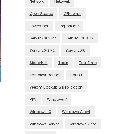
Network
Netzwerk
Open Source
OPNsense
PowerShell
Reportage
Server 2003 R2
Server 2008 R2
Server 2012 R2
Server 2016
Sicherheit
Tools
Tool Time
Troubleshooting
Ubuntu
veeam Backup & Replication
VPN
Windows 7
Windows 10
Windows Client
Windows Server
Windows Vista