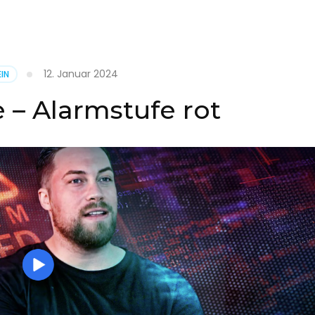
it
12. Januar 2024
IN
on
 – Alarmstufe rot