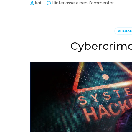
zu
Kai
Hinterlasse einen Kommentar
Cyber-
Sicherhe
in
der
ALLGEME
Produkti
Cybercrime