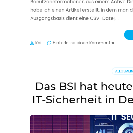
Benutzerinformationen aus einem Active Di
habe ich einen Artikel erstellt, in dem man
Ausgangsbasis dient eine CSV-Datei, …
zu
Kai
Hinterlasse einen Kommentar
Active
Director
–
Benutzer
ALLGEMEI
aus
CSV
Das BSI hat heute
erstellen
IT-Sicherheit in D