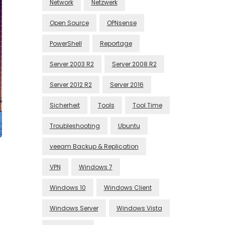
Network
Netzwerk
Open Source
OPNsense
PowerShell
Reportage
Server 2003 R2
Server 2008 R2
Server 2012 R2
Server 2016
Sicherheit
Tools
Tool Time
Troubleshooting
Ubuntu
veeam Backup & Replication
VPN
Windows 7
Windows 10
Windows Client
Windows Server
Windows Vista