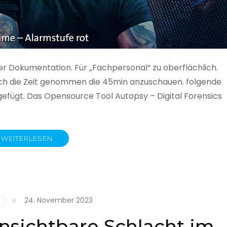
ner Dokumentation. Für „Fachpersonal“ zu oberflächlich.
 auch die Zeit genommen die 45min anzuschauen. folgende
gefügt. Das Opensource Tool Autopsy – Digital Forensics
WEITERLESEN
ime
fe
24. November 2023
nsichtbare Schlacht im