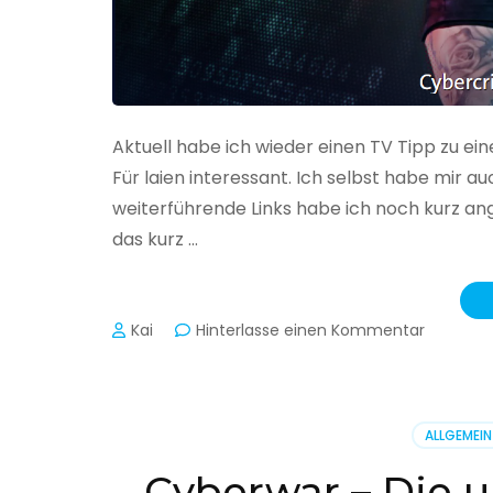
Aktuell habe ich wieder einen TV Tipp zu ei
Für laien interessant. Ich selbst habe mir
weiterführende Links habe ich noch kurz an
das kurz …
zu
Kai
Hinterlasse einen Kommentar
Cybercr
–
Alarmstu
rot
ALLGEMEIN
Cyberwar – Die u