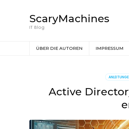
Zum
Inhalt
ScaryMachines
springen
(Eingabetaste
IT Blog
drücken)
ÜBER DIE AUTOREN
IMPRESSUM
ANLEITUNG
Active Directo
e