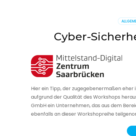
BSI
hat
heute
ALLGEME
seinen
Lageberi
Cyber-Sicherhe
zur
IT-
Sicherhe
in
Deutsch
veröffent
Hier ein Tipp, der zugegebenermaßen eher 
aufgrund der Qualität des Workshops herau
GmbH ein Unternehmen, das aus dem Bereich
ebenfalls an dieser Workshopreihe teilge