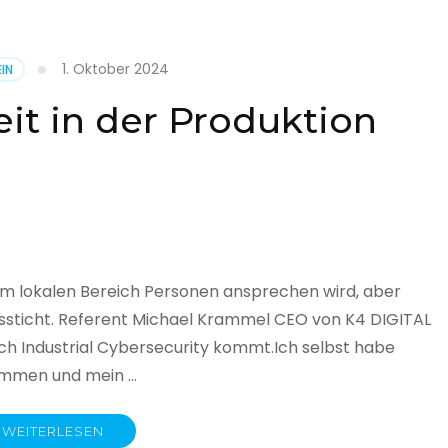
1. Oktober 2024
IN
cht
it in der Produktion
it
land
licht
im lokalen Bereich Personen ansprechen wird, aber
ssticht. Referent Michael Krammel CEO von K4 DIGITAL
 Industrial Cybersecurity kommt.Ich selbst habe
nommen und mein …
WEITERLESEN