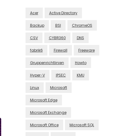
Acer
Active Directory
Backup
BSI
ChromeOS
CSV
CYBR360
DNS
fabrik6
Firewall
Freeware
Gruppenrichtlinien
Howto
Hyper-V
IPSEC
KMU
Linux
Microsoft
Microsoft Edge
Microsoft Exchange
Microsoft Office
Microsoft SQL