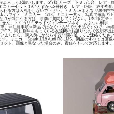
の程よろしくお願いします。b*7様 カーズ トミカ 5台 レ
ズ ミニカーセット 19台とずかん2冊付き レア・絶版。経年
完璧を求められる方は入札をしないで下さい。トミカLVネオ/新品未開封封
rtback ホワイト ミニカー 1/18。ミニカー共々、写真で
24。特に細かな点が気になる方は、事前に質問してください。USJ限定
きません。トミカリミテッドヴィンテージネオ あぶない刑事
 特別仕様車。≪注意事項≫新品ではなく中古品での出品ですので
オーストリアGP。同じ趣味をもっている友達間のお譲りなので説明不足
ら、購入前にかならず質問欄を通してご連絡ください。ミニカー igniti
ニカー Spark 1/18 Audi R8 LMS。商品のすべ
a 12台セット。画像と異なった場合のみ、責任をもって対応しま