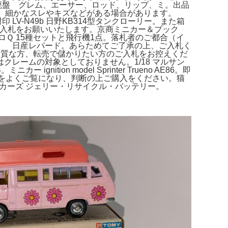
ア・廃盤 グレム、エーサー、ロッド、リップ、ミ。出品
劣化、細かなスレやキズなどがある場合があります。
印 LV-N49b 日野KB314型タンクローリー。また箱
確認の上入札をお願いいたします。京商ミニカー＆ブック
チョロＱ 15種セットと飛行機1点。落札者のご都合（イ
 日産レパード。あらためてご了承の上、ご入札く
、神経質な方、転売で儲かりたい方のご入札をお控えくだ
はクレームの対象としておりません。1/18 マルサン
on model Sprinter Trueno AE86。即
ては画像をよくご覧になり、判断の上ご購入をください。猫
す。カーズ ジェリー・リサイクル・バッテリー。