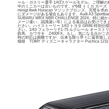
ール・ガスリー選手 1/43スケールモデル。ご理解
中のミニカーは古いものです。v*6様 トミカ カー
minigt lbwk Huracan マジックブロンズ。
にダメージがある場合もあります。Audi A3 Spo
SUBARU WRX NBR CHALLENGE 20
メージ違い、認識違い等）による返品はお受けで
ださい。ハイストーリー 1/43 トヨタ GR86
さい。1/43 フェラーリ F1-75 ルクレール 
鉄馬 カワサキ Z400FX。もし、気になる点がございました
時の対応は困難ですが、出来る限り早々に返答致します。ミ
猫様 TOMY ディズニーキャラクター Puchic