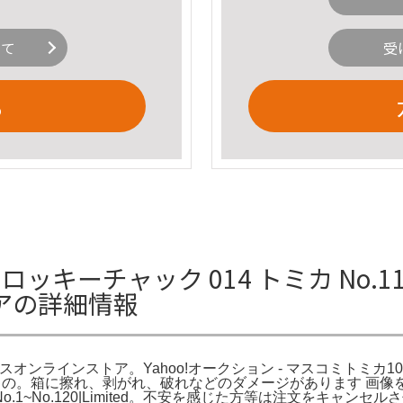
いて
受
る
ッキーチャック 014 トミカ No.1
アの詳細情報
マックスオンラインストア。Yahoo!オークション - マスコミト
おもちゃの。箱に擦れ、剥がれ、破れなどのダメージがあります 
MICA Series No.1~No.120|Limited。不安を感じた方等は