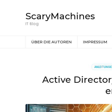
Zum
Inhalt
ScaryMachines
springen
(Eingabetaste
IT Blog
drücken)
ÜBER DIE AUTOREN
IMPRESSUM
ANLEITUNG
Active Directo
e