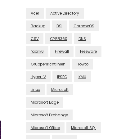
Acer
Active Directory
Backup
BSI
ChromeOS
CSV
CYBR360
DNS
fabrik6
Firewall
Freeware
Gruppenrichtlinien
Howto
Hyper-V
IPSEC
KMU
Linux
Microsoft
Microsoft Edge
Microsoft Exchange
Microsoft Office
Microsoft SQL