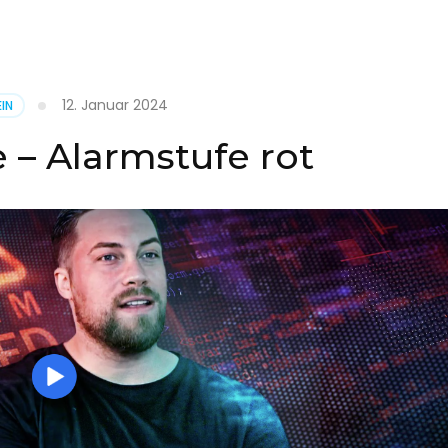
it
12. Januar 2024
IN
on
 – Alarmstufe rot