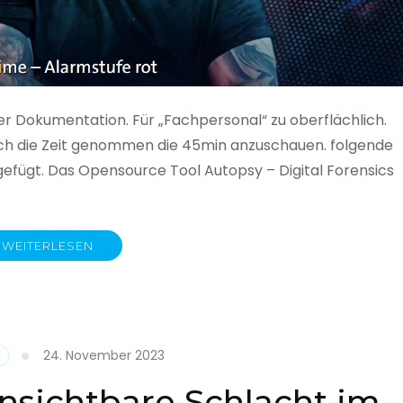
ner Dokumentation. Für „Fachpersonal“ zu oberflächlich.
 auch die Zeit genommen die 45min anzuschauen. folgende
gefügt. Das Opensource Tool Autopsy – Digital Forensics
WEITERLESEN
ime
fe
24. November 2023
nsichtbare Schlacht im