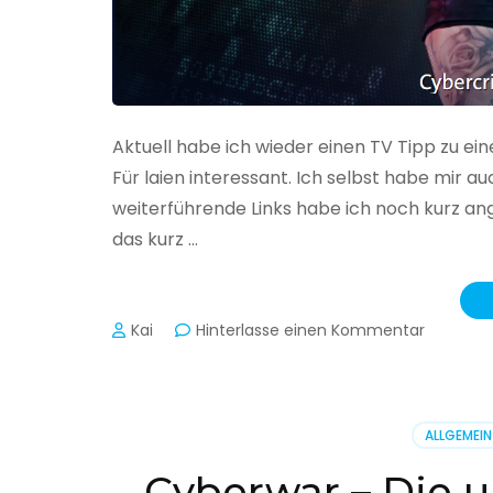
Aktuell habe ich wieder einen TV Tipp zu ei
Für laien interessant. Ich selbst habe mir
weiterführende Links habe ich noch kurz an
das kurz …
zu
Kai
Hinterlasse einen Kommentar
Cybercr
–
Alarmstu
rot
ALLGEMEIN
Cyberwar – Die u