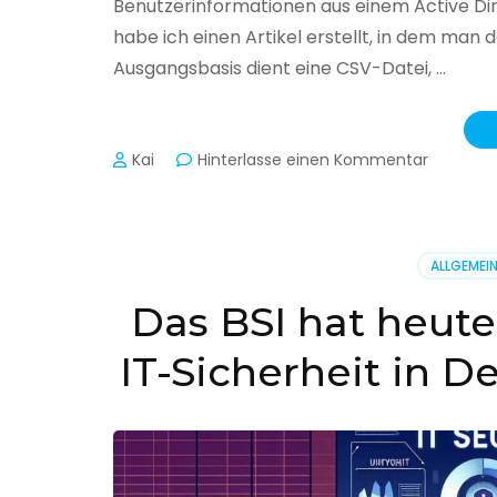
Benutzerinformationen aus einem Active Di
habe ich einen Artikel erstellt, in dem man
Ausgangsbasis dient eine CSV-Datei, …
zu
Kai
Hinterlasse einen Kommentar
Active
Director
–
Benutzer
ALLGEMEI
aus
CSV
Das BSI hat heute
erstellen
IT-Sicherheit in D