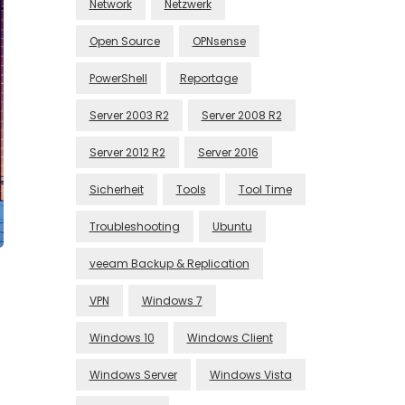
Network
Netzwerk
Open Source
OPNsense
PowerShell
Reportage
Server 2003 R2
Server 2008 R2
Server 2012 R2
Server 2016
Sicherheit
Tools
Tool Time
Troubleshooting
Ubuntu
veeam Backup & Replication
VPN
Windows 7
Windows 10
Windows Client
Windows Server
Windows Vista