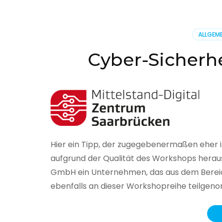
BSI
hat
heute
ALLGEME
seinen
Lageberi
Cyber-Sicherhe
zur
IT-
Sicherhe
in
Deutsch
veröffent
Hier ein Tipp, der zugegebenermaßen eher 
aufgrund der Qualität des Workshops herau
GmbH ein Unternehmen, das aus dem Bereich
ebenfalls an dieser Workshopreihe teilge