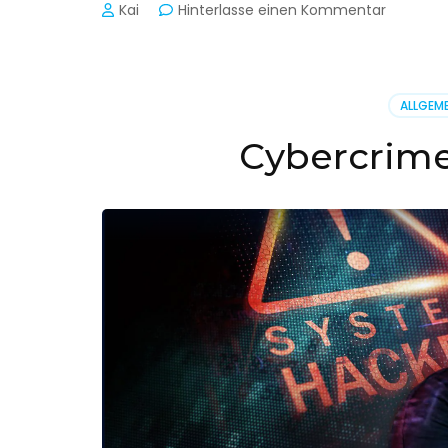
zu
Kai
Hinterlasse einen Kommentar
Cyber-
Sicherhe
in
der
ALLGEME
Produkti
Cybercrime