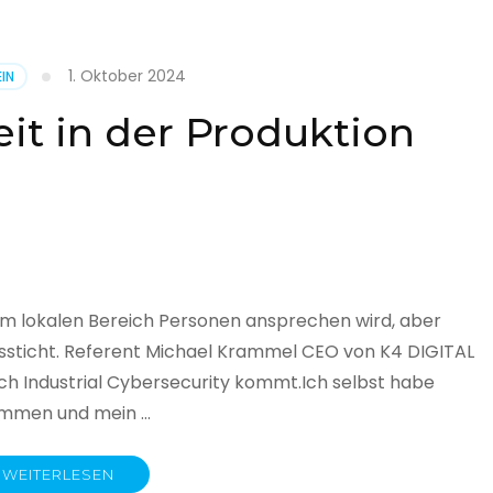
1. Oktober 2024
IN
cht
it in der Produktion
it
land
licht
im lokalen Bereich Personen ansprechen wird, aber
ssticht. Referent Michael Krammel CEO von K4 DIGITAL
 Industrial Cybersecurity kommt.Ich selbst habe
nommen und mein …
WEITERLESEN