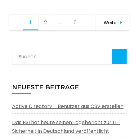
Seitennummerierung
1
Seite
2
Seite
…
6
Seite
Weiter
der
Beiträge
Suchen
nach:
NEUESTE BEITRÄGE
Active Directory – Benutzer aus CSV erstellen
Das BSI hat heute seinen Lagebericht zur IT-
Sicherheit in Deutschland veröffentlicht