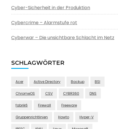
Cyber-Sicherheit in der Produktion
Cybercrime – Alarmstufe rot
Cyberwar – Die unsichtbare Schlacht im Netz
SCHLAGWÖRTER
Acer
Active Directory
Backup
BSI
ChromeOS
CSV
CYBR360
DNS
fabrik6
Firewall
Freeware
Gruppenrichtlinien
Howto
Hyper-V
IPSEC
KMU
Linux
Microsoft