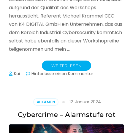
aufgrund der Qualität des Workshops
heraussticht. Referent Michael Krammel CEO
von K4 DIGITAL GmbH ein Unternehmen, das aus
dem Bereich Industrial Cybersecurity kommt.Ich
selbst habe ebenfalls an dieser Workshopreihe
teilgenommen und mein …
WEITERLESEN
zu
Kai
Hinterlasse einen Kommentar
Cyber-
Sicherheit
in
der
12. Januar 2024
ALLGEMEIN
Produktion
Cybercrime – Alarmstufe rot