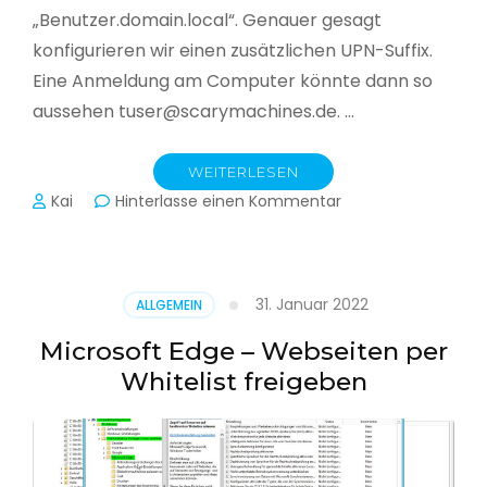
„Benutzer.domain.local“. Genauer gesagt
konfigurieren wir einen zusätzlichen UPN-Suffix.
Eine Anmeldung am Computer könnte dann so
aussehen tuser@scarymachines.de. …
WEITERLESEN
zu
Kai
Hinterlasse einen Kommentar
Zusätzlichen
User
Principal
Name
31. Januar 2022
ALLGEMEIN
(UPN)
im
Microsoft Edge – Webseiten per
Active
Whitelist freigeben
Directory
hinzufügen