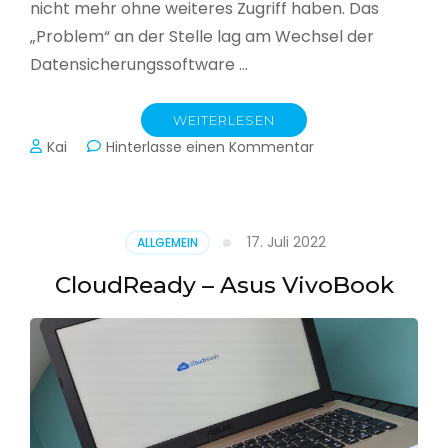
nicht mehr ohne weiteres Zugriff haben. Das
„Problem“ an der Stelle lag am Wechsel der
Datensicherungssoftware …
WEITERLESEN
zu
Kai
Hinterlasse einen Kommentar
Alle
Jahre
wieder
–
17. Juli 2022
ALLGEMEIN
Jahressicherung
CloudReady – Asus VivoBook