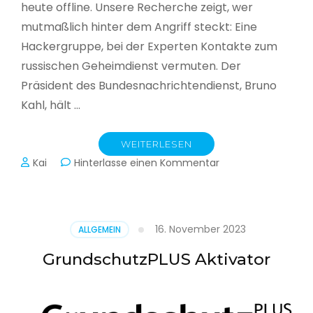
heute offline. Unsere Recherche zeigt, wer
mutmaßlich hinter dem Angriff steckt: Eine
Hackergruppe, bei der Experten Kontakte zum
russischen Geheimdienst vermuten. Der
Präsident des Bundesnachrichtendienst, Bruno
Kahl, hält …
WEITERLESEN
zu
Kai
Hinterlasse einen Kommentar
Cyberwar
–
Die
unsichtbare
16. November 2023
ALLGEMEIN
Schlacht
im
GrundschutzPLUS Aktivator
Netz