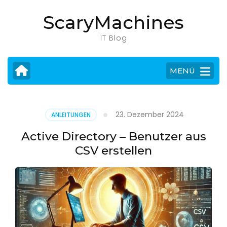
Zum
ScaryMachines
Inhalt
springen
IT Blog
(Eingabetaste
drücken)
MENÜ
23. Dezember 2024
ANLEITUNGEN
Active Directory – Benutzer aus
CSV erstellen