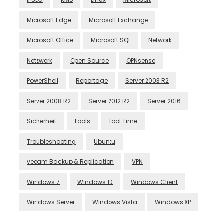
Microsoft Edge
Microsoft Exchange
Microsoft Office
Microsoft SQL
Network
Netzwerk
Open Source
OPNsense
PowerShell
Reportage
Server 2003 R2
Server 2008 R2
Server 2012 R2
Server 2016
Sicherheit
Tools
Tool Time
Troubleshooting
Ubuntu
veeam Backup & Replication
VPN
Windows 7
Windows 10
Windows Client
Windows Server
Windows Vista
Windows XP