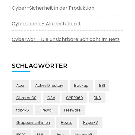
Cyber-Sicherheit in der Produktion
Cybercrime – Alarmstufe rot
Cyberwar – Die unsichtbare Schlacht im Netz
SCHLAGWÖRTER
Acer
Active Directory
Backup
BSI
ChromeOS
CSV
CYBR360
DNS
fabrik6
Firewall
Freeware
Gruppenrichtlinien
Howto
Hyper-V
IPSEC
KMU
Linux
Microsoft