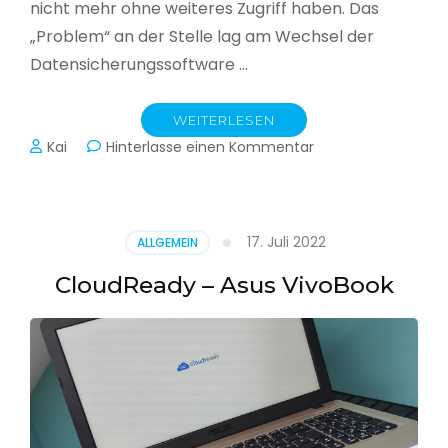
nicht mehr ohne weiteres Zugriff haben. Das
„Problem“ an der Stelle lag am Wechsel der
Datensicherungssoftware …
WEITERLESEN
zu
Kai
Hinterlasse einen Kommentar
Alle
Jahre
wieder
–
17. Juli 2022
ALLGEMEIN
Jahressicherung
CloudReady – Asus VivoBook