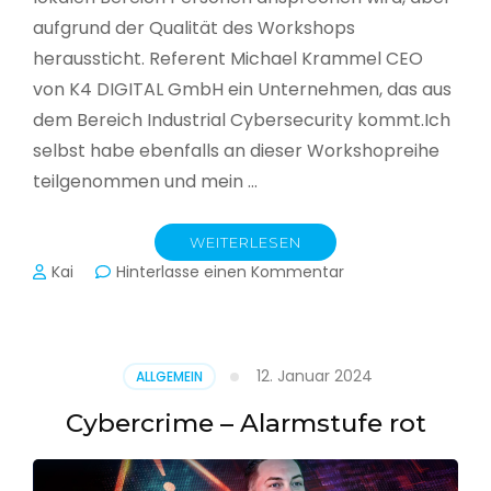
aufgrund der Qualität des Workshops
heraussticht. Referent Michael Krammel CEO
von K4 DIGITAL GmbH ein Unternehmen, das aus
dem Bereich Industrial Cybersecurity kommt.Ich
selbst habe ebenfalls an dieser Workshopreihe
teilgenommen und mein …
WEITERLESEN
zu
Kai
Hinterlasse einen Kommentar
Cyber-
Sicherheit
in
der
12. Januar 2024
ALLGEMEIN
Produktion
Cybercrime – Alarmstufe rot