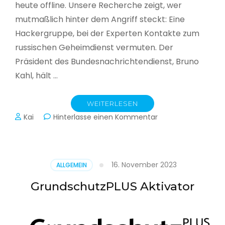
heute offline. Unsere Recherche zeigt, wer
mutmaßlich hinter dem Angriff steckt: Eine
Hackergruppe, bei der Experten Kontakte zum
russischen Geheimdienst vermuten. Der
Präsident des Bundesnachrichtendienst, Bruno
Kahl, hält …
WEITERLESEN
zu
Kai
Hinterlasse einen Kommentar
Cyberwar
–
Die
unsichtbare
16. November 2023
ALLGEMEIN
Schlacht
im
GrundschutzPLUS Aktivator
Netz