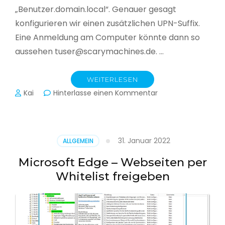
„Benutzer.domain.local“. Genauer gesagt
konfigurieren wir einen zusätzlichen UPN-Suffix.
Eine Anmeldung am Computer könnte dann so
aussehen tuser@scarymachines.de. …
WEITERLESEN
zu
Kai
Hinterlasse einen Kommentar
Zusätzlichen
User
Principal
Name
31. Januar 2022
ALLGEMEIN
(UPN)
im
Microsoft Edge – Webseiten per
Active
Whitelist freigeben
Directory
hinzufügen