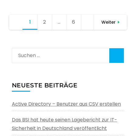
Seitennummerierung
1
Seite
2
Seite
…
6
Seite
Weiter
der
Beiträge
Suchen
nach:
NEUESTE BEITRÄGE
Active Directory – Benutzer aus CSV erstellen
Das BSI hat heute seinen Lagebericht zur IT-
Sicherheit in Deutschland veröffentlicht