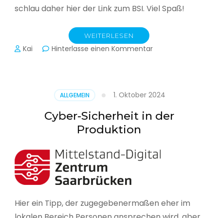
schlau daher hier der Link zum BSI. Viel Spaß!
WEITERLESEN
zu
Kai
Hinterlasse einen Kommentar
Das
BSI
hat
heute
1. Oktober 2024
ALLGEMEIN
seinen
Lagebericht
Cyber-Sicherheit in der
zur
Produktion
IT-
Sicherheit
in
Deutschland
veröffentlicht
Hier ein Tipp, der zugegebenermaßen eher im
lokalen Bereich Personen ansprechen wird, aber