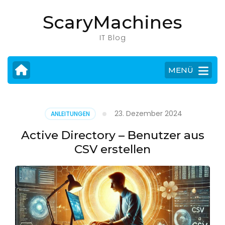
Zum
ScaryMachines
Inhalt
springen
IT Blog
(Eingabetaste
drücken)
MENÜ
23. Dezember 2024
ANLEITUNGEN
Active Directory – Benutzer aus
CSV erstellen