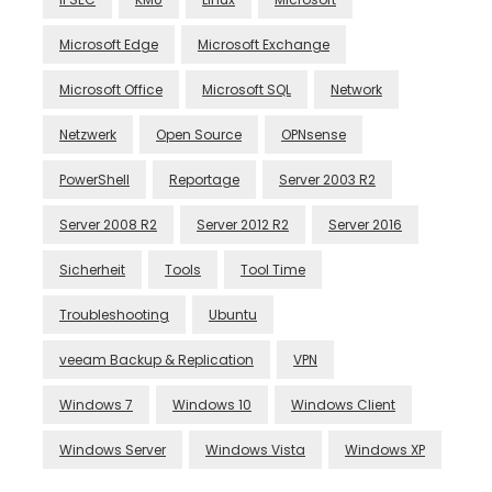
Microsoft Edge
Microsoft Exchange
Microsoft Office
Microsoft SQL
Network
Netzwerk
Open Source
OPNsense
PowerShell
Reportage
Server 2003 R2
Server 2008 R2
Server 2012 R2
Server 2016
Sicherheit
Tools
Tool Time
Troubleshooting
Ubuntu
veeam Backup & Replication
VPN
Windows 7
Windows 10
Windows Client
Windows Server
Windows Vista
Windows XP