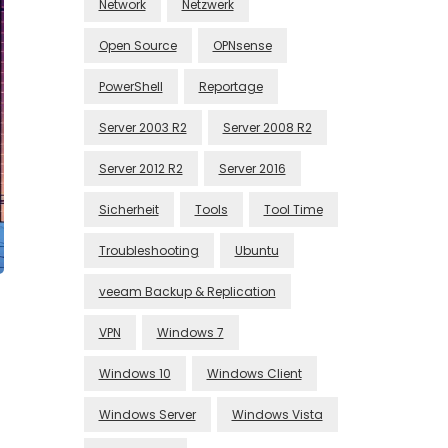
Network
Netzwerk
Open Source
OPNsense
PowerShell
Reportage
Server 2003 R2
Server 2008 R2
Server 2012 R2
Server 2016
Sicherheit
Tools
Tool Time
Troubleshooting
Ubuntu
veeam Backup & Replication
VPN
Windows 7
Windows 10
Windows Client
Windows Server
Windows Vista