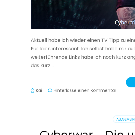
Aktuell habe ich wieder einen TV Tipp zu ei
Für laien interessant. Ich selbst habe mir
weiterführende Links habe ich noch kurz an
das kurz …
zu
Kai
Hinterlasse einen Kommentar
Cybercr
–
Alarmstu
rot
ALLGEMEIN
Cyberwar – Die u