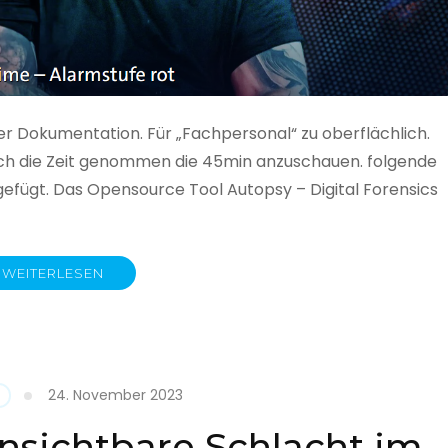
ner Dokumentation. Für „Fachpersonal“ zu oberflächlich.
 auch die Zeit genommen die 45min anzuschauen. folgende
gefügt. Das Opensource Tool Autopsy – Digital Forensics
WEITERLESEN
ime
fe
24. November 2023
nsichtbare Schlacht im