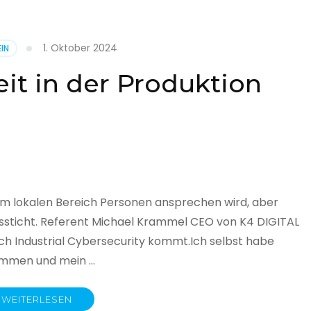
1. Oktober 2024
IN
cht
it in der Produktion
it
land
licht
im lokalen Bereich Personen ansprechen wird, aber
ssticht. Referent Michael Krammel CEO von K4 DIGITAL
 Industrial Cybersecurity kommt.Ich selbst habe
nommen und mein …
WEITERLESEN