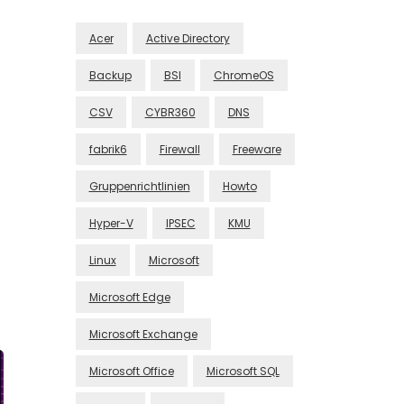
Acer
Active Directory
Backup
BSI
ChromeOS
CSV
CYBR360
DNS
fabrik6
Firewall
Freeware
Gruppenrichtlinien
Howto
Hyper-V
IPSEC
KMU
Linux
Microsoft
Microsoft Edge
Microsoft Exchange
Microsoft Office
Microsoft SQL