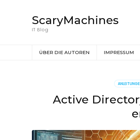
Zum
Inhalt
ScaryMachines
springen
(Eingabetaste
IT Blog
drücken)
ÜBER DIE AUTOREN
IMPRESSUM
ANLEITUNG
Active Directo
e