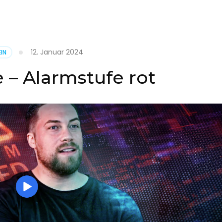
it
12. Januar 2024
IN
on
 – Alarmstufe rot