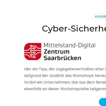
BSI
hat
heute
ALLGEME
seinen
Lageberi
Cyber-Sicherhe
zur
IT-
Sicherhe
in
Deutsch
veröffent
Hier ein Tipp, der zugegebenermaßen eher 
aufgrund der Qualität des Workshops herau
GmbH ein Unternehmen, das aus dem Bereich
ebenfalls an dieser Workshopreihe teilge