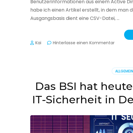
Benutzerinformationen aus einem Active Di
habe ich einen Artikel erstellt, in dem man
Ausgangsbasis dient eine CSV-Datei, …
zu
Kai
Hinterlasse einen Kommentar
Active
Director
–
Benutzer
ALLGEMEI
aus
CSV
Das BSI hat heute
erstellen
IT-Sicherheit in D