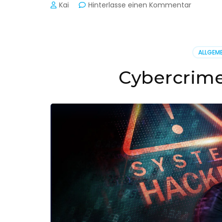
zu
Kai
Hinterlasse einen Kommentar
Cyber-
Sicherhe
in
der
ALLGEME
Produkti
Cybercrime