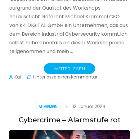
aufgrund der Qualität des Workshops
heraussticht. Referent Michael Krammel CEO
von K4 DIGITAL GmbH ein Unternehmen, das aus
dem Bereich Industrial Cybersecurity kommt.Ich
selbst habe ebenfalls an dieser Workshopreihe
teilgenommen und mein …
WEITERLESEN
zu
Kai
Hinterlasse einen Kommentar
Cyber-
Sicherheit
in
der
12. Januar 2024
ALLGEMEIN
Produktion
Cybercrime – Alarmstufe rot