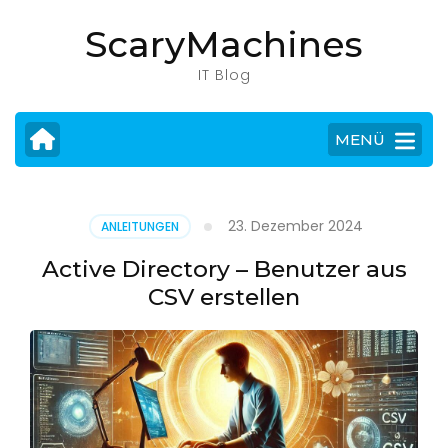
Zum
ScaryMachines
Inhalt
springen
IT Blog
(Eingabetaste
drücken)
MENÜ
23. Dezember 2024
ANLEITUNGEN
Active Directory – Benutzer aus
CSV erstellen