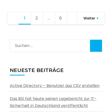
Seitennummerierung
1
Seite
2
Seite
…
6
Seite
Weiter
der
Beiträge
Suchen
nach:
NEUESTE BEITRÄGE
Active Directory – Benutzer aus CSV erstellen
Das BSI hat heute seinen Lagebericht zur IT-
Sicherheit in Deutschland veröffentlicht