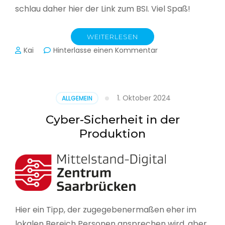
schlau daher hier der Link zum BSI. Viel Spaß!
WEITERLESEN
zu
Kai
Hinterlasse einen Kommentar
Das
BSI
hat
heute
1. Oktober 2024
ALLGEMEIN
seinen
Lagebericht
Cyber-Sicherheit in der
zur
Produktion
IT-
Sicherheit
in
Deutschland
veröffentlicht
Hier ein Tipp, der zugegebenermaßen eher im
lokalen Bereich Personen ansprechen wird, aber