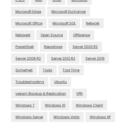
Microsoft Edge
Microsoft Exchange
Microsoft Office
Microsoft SQL
Network
Netzwerk
Open Source
OPNsense
PowerShell
Reportage
Server 2003 R2
Server 2008 R2
Server 2012 R2
Server 2016
Sicherheit
Tools
Tool Time
Troubleshooting
Ubuntu
veeam Backup & Replication
VPN
Windows 7
Windows 10
Windows Client
Windows Server
Windows Vista
Windows XP