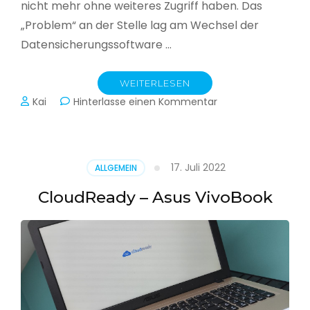
nicht mehr ohne weiteres Zugriff haben. Das
„Problem“ an der Stelle lag am Wechsel der
Datensicherungssoftware …
WEITERLESEN
zu
Kai
Hinterlasse einen Kommentar
Alle
Jahre
wieder
–
17. Juli 2022
ALLGEMEIN
Jahressicherung
CloudReady – Asus VivoBook