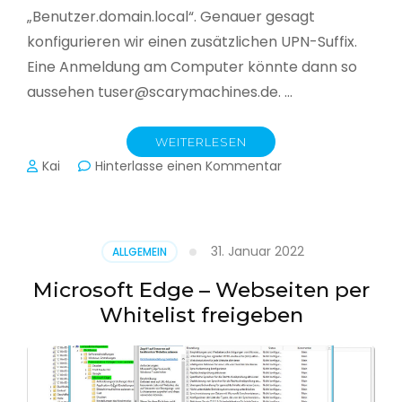
„Benutzer.domain.local“. Genauer gesagt
konfigurieren wir einen zusätzlichen UPN-Suffix.
Eine Anmeldung am Computer könnte dann so
aussehen tuser@scarymachines.de. …
WEITERLESEN
zu
Kai
Hinterlasse einen Kommentar
Zusätzlichen
User
Principal
Name
31. Januar 2022
ALLGEMEIN
(UPN)
im
Microsoft Edge – Webseiten per
Active
Whitelist freigeben
Directory
hinzufügen