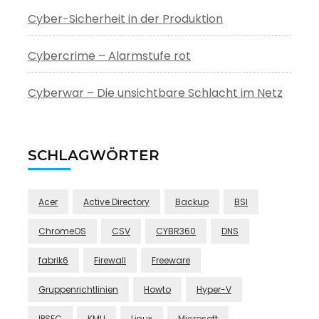
Cyber-Sicherheit in der Produktion
Cybercrime – Alarmstufe rot
Cyberwar – Die unsichtbare Schlacht im Netz
SCHLAGWÖRTER
Acer
Active Directory
Backup
BSI
ChromeOS
CSV
CYBR360
DNS
fabrik6
Firewall
Freeware
Gruppenrichtlinien
Howto
Hyper-V
IPSEC
KMU
Linux
Microsoft