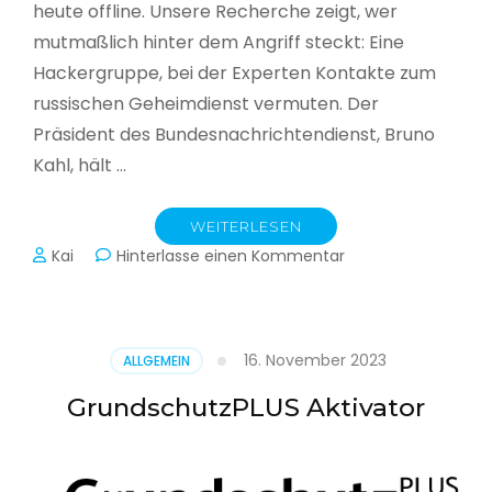
heute offline. Unsere Recherche zeigt, wer
mutmaßlich hinter dem Angriff steckt: Eine
Hackergruppe, bei der Experten Kontakte zum
russischen Geheimdienst vermuten. Der
Präsident des Bundesnachrichtendienst, Bruno
Kahl, hält …
WEITERLESEN
zu
Kai
Hinterlasse einen Kommentar
Cyberwar
–
Die
unsichtbare
16. November 2023
ALLGEMEIN
Schlacht
im
GrundschutzPLUS Aktivator
Netz