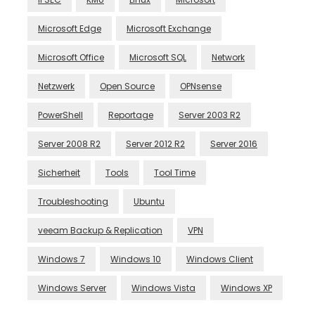
Microsoft Edge
Microsoft Exchange
Microsoft Office
Microsoft SQL
Network
Netzwerk
Open Source
OPNsense
PowerShell
Reportage
Server 2003 R2
Server 2008 R2
Server 2012 R2
Server 2016
Sicherheit
Tools
Tool Time
Troubleshooting
Ubuntu
veeam Backup & Replication
VPN
Windows 7
Windows 10
Windows Client
Windows Server
Windows Vista
Windows XP