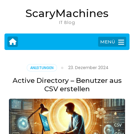
Zum
ScaryMachines
Inhalt
springen
IT Blog
(Eingabetaste
drücken)
MENÜ
23. Dezember 2024
ANLEITUNGEN
Active Directory – Benutzer aus
CSV erstellen