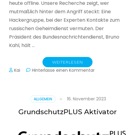
heute offline. Unsere Recherche zeigt, wer
mutmaßlich hinter dem Angriff steckt: Eine
Hackergruppe, bei der Experten Kontakte zum
russischen Geheimdienst vermuten. Der
Präsident des Bundesnachrichtendienst, Bruno
Kahl, hält …
WEITERLESEN
zu
Kai
Hinterlasse einen Kommentar
Cyberwar
–
Die
unsichtbare
16. November 2023
ALLGEMEIN
Schlacht
im
GrundschutzPLUS Aktivator
Netz