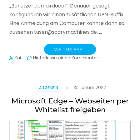
„Benutzer.domain.local“. Genauer gesagt
konfigurieren wir einen zusätzlichen UPN-Suffix.
Eine Anmeldung am Computer könnte dann so
aussehen tuser@scarymachines.de. …
WEITERLESEN
zu
Kai
Hinterlasse einen Kommentar
Zusätzlichen
User
Principal
Name
31. Januar 2022
ALLGEMEIN
(UPN)
im
Microsoft Edge – Webseiten per
Active
Whitelist freigeben
Directory
hinzufügen