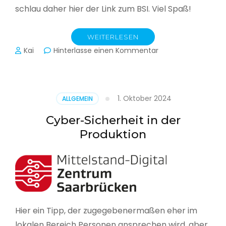
schlau daher hier der Link zum BSI. Viel Spaß!
WEITERLESEN
zu
Kai
Hinterlasse einen Kommentar
Das
BSI
hat
heute
1. Oktober 2024
ALLGEMEIN
seinen
Lagebericht
Cyber-Sicherheit in der
zur
Produktion
IT-
Sicherheit
in
Deutschland
veröffentlicht
Hier ein Tipp, der zugegebenermaßen eher im
lokalen Bereich Personen ansprechen wird, aber