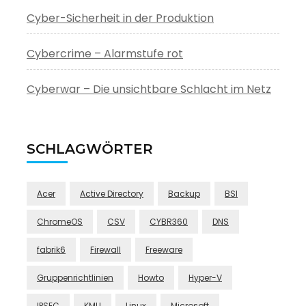
Cyber-Sicherheit in der Produktion
Cybercrime – Alarmstufe rot
Cyberwar – Die unsichtbare Schlacht im Netz
SCHLAGWÖRTER
Acer
Active Directory
Backup
BSI
ChromeOS
CSV
CYBR360
DNS
fabrik6
Firewall
Freeware
Gruppenrichtlinien
Howto
Hyper-V
IPSEC
KMU
Linux
Microsoft