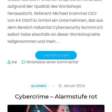
aufgrund der Qualität des Workshops
heraussticht. Referent Michael Krammel CEO
von K4 DIGITAL GmbH ein Unternehmen, das aus
dem Bereich Industrial Cybersecurity kommt.Ich
selbst habe ebenfalls an dieser Workshopreihe
teilgenommen und mein …
WEITERLESEN
zu
Kai
Hinterlasse einen Kommentar
Cyber-
Sicherheit
in
der
12. Januar 2024
ALLGEMEIN
Produktion
Cybercrime – Alarmstufe rot