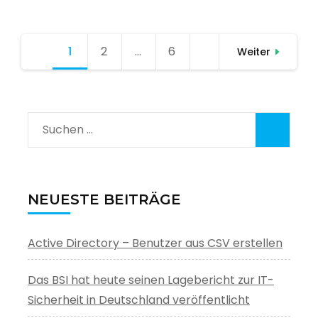
Seitennummerierung
1
Seite
2
Seite
…
6
Seite
Weiter
der
Beiträge
Suchen
nach:
NEUESTE BEITRÄGE
Active Directory – Benutzer aus CSV erstellen
Das BSI hat heute seinen Lagebericht zur IT-
Sicherheit in Deutschland veröffentlicht