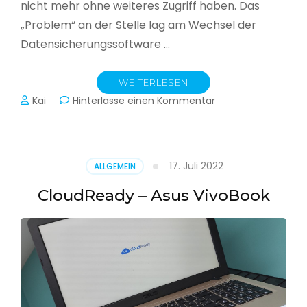
nicht mehr ohne weiteres Zugriff haben. Das
„Problem“ an der Stelle lag am Wechsel der
Datensicherungssoftware …
WEITERLESEN
zu
Kai
Hinterlasse einen Kommentar
Alle
Jahre
wieder
–
17. Juli 2022
ALLGEMEIN
Jahressicherung
CloudReady – Asus VivoBook