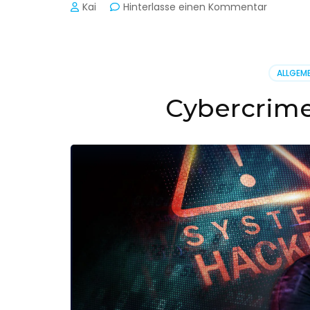
zu
Kai
Hinterlasse einen Kommentar
Cyber-
Sicherhe
in
der
ALLGEME
Produkti
Cybercrime