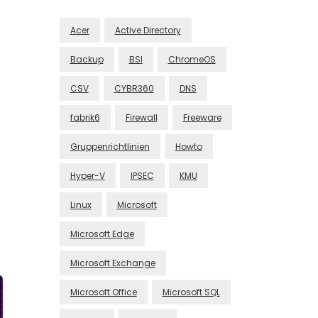
Acer
Active Directory
Backup
BSI
ChromeOS
CSV
CYBR360
DNS
fabrik6
Firewall
Freeware
Gruppenrichtlinien
Howto
Hyper-V
IPSEC
KMU
Linux
Microsoft
Microsoft Edge
Microsoft Exchange
Microsoft Office
Microsoft SQL