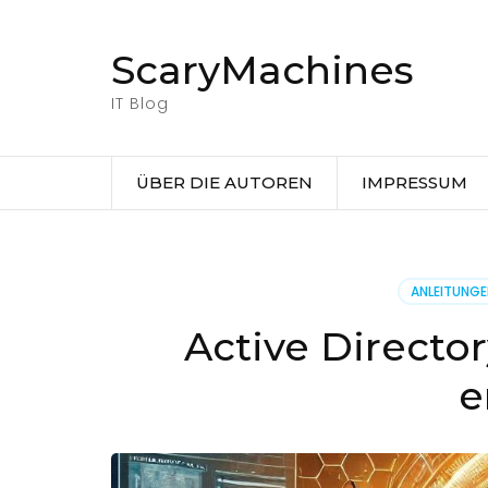
Zum
Inhalt
ScaryMachines
springen
(Eingabetaste
IT Blog
drücken)
ÜBER DIE AUTOREN
IMPRESSUM
ANLEITUNG
Active Directo
e