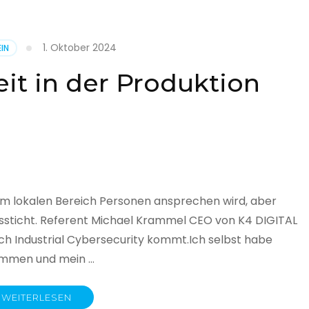
1. Oktober 2024
IN
cht
it in der Produktion
it
land
licht
im lokalen Bereich Personen ansprechen wird, aber
ssticht. Referent Michael Krammel CEO von K4 DIGITAL
 Industrial Cybersecurity kommt.Ich selbst habe
nommen und mein …
WEITERLESEN