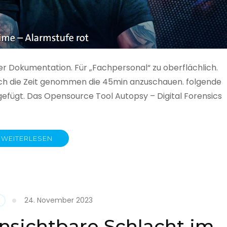
ner Dokumentation. Für „Fachpersonal“ zu oberflächlich.
 auch die Zeit genommen die 45min anzuschauen. folgende
gefügt. Das Opensource Tool Autopsy – Digital Forensics
WEITERLESEN
ime
fe
24. November 2023
nsichtbare Schlacht im