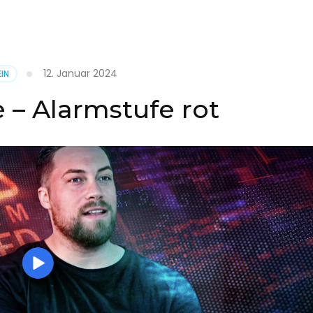
it
12. Januar 2024
IN
on
 – Alarmstufe rot