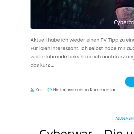
Aktuell habe ich wieder einen TV Tipp zu ei
Für laien interessant. Ich selbst habe mir
weiterführende Links habe ich noch kurz an
das kurz …
zu
Kai
Hinterlasse einen Kommentar
Cybercr
–
Alarmstu
rot
ALLGEMEIN
Cyberwar – Die u