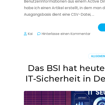
Benutzerinformationen aus einem Active Di
habe ich einen Artikel erstellt, in dem man
Ausgangsbasis dient eine CSV-Datei, …
zu
Kai
Hinterlasse einen Kommentar
Active
Director
–
Benutzer
ALLGEMEI
aus
CSV
Das BSI hat heute
erstellen
IT-Sicherheit in D