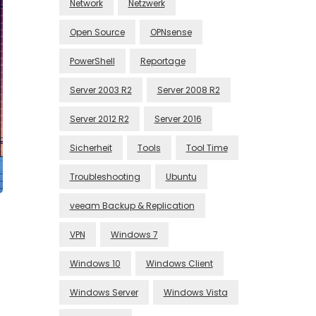
Network
Netzwerk
Open Source
OPNsense
PowerShell
Reportage
Server 2003 R2
Server 2008 R2
Server 2012 R2
Server 2016
Sicherheit
Tools
Tool Time
Troubleshooting
Ubuntu
veeam Backup & Replication
VPN
Windows 7
Windows 10
Windows Client
Windows Server
Windows Vista