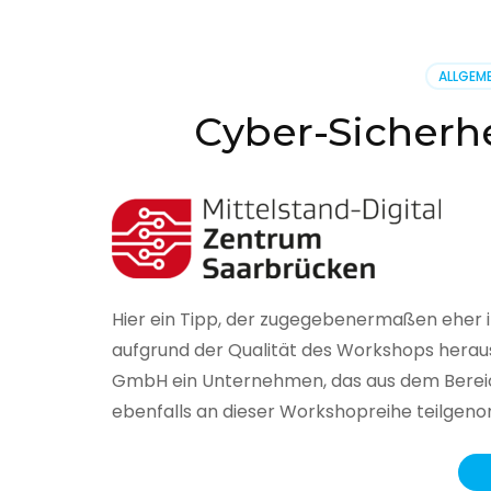
BSI
hat
heute
ALLGEME
seinen
Lageberi
Cyber-Sicherhe
zur
IT-
Sicherhe
in
Deutsch
veröffent
Hier ein Tipp, der zugegebenermaßen eher 
aufgrund der Qualität des Workshops herau
GmbH ein Unternehmen, das aus dem Bereich
ebenfalls an dieser Workshopreihe teilge