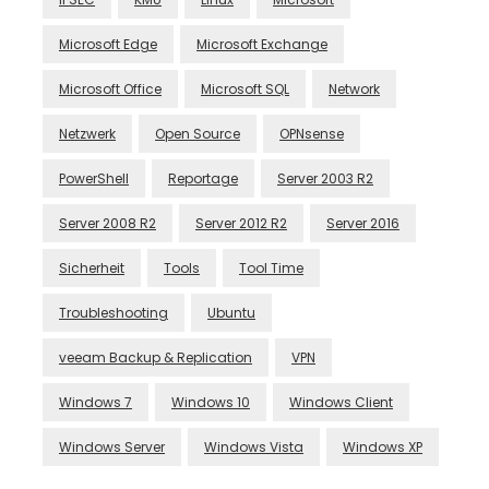
Microsoft Edge
Microsoft Exchange
Microsoft Office
Microsoft SQL
Network
Netzwerk
Open Source
OPNsense
PowerShell
Reportage
Server 2003 R2
Server 2008 R2
Server 2012 R2
Server 2016
Sicherheit
Tools
Tool Time
Troubleshooting
Ubuntu
veeam Backup & Replication
VPN
Windows 7
Windows 10
Windows Client
Windows Server
Windows Vista
Windows XP