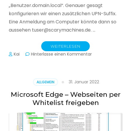
„Benutzer.domain.local“. Genauer gesagt
konfigurieren wir einen zusätzlichen UPN-Suffix.
Eine Anmeldung am Computer könnte dann so
aussehen tuser@scarymachines.de. …
WEITERLESEN
zu
Kai
Hinterlasse einen Kommentar
Zusätzlichen
User
Principal
Name
31. Januar 2022
ALLGEMEIN
(UPN)
im
Microsoft Edge – Webseiten per
Active
Whitelist freigeben
Directory
hinzufügen