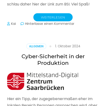
schlau daher hier der Link zum BSI. Viel Spaß!
WEITERLESEN
zu
Kai
Hinterlasse einen Kommentar
Das
BSI
hat
heute
1. Oktober 2024
ALLGEMEIN
seinen
Lagebericht
Cyber-Sicherheit in der
zur
Produktion
IT-
Sicherheit
in
Deutschland
veröffentlicht
Hier ein Tipp, der zugegebenermaßen eher im
lokalen Bereich Personen ansprechen wird, aber