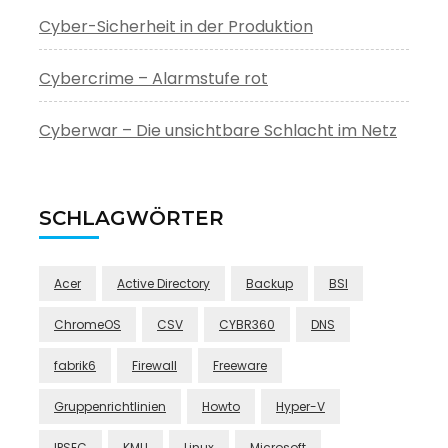
Cyber-Sicherheit in der Produktion
Cybercrime – Alarmstufe rot
Cyberwar – Die unsichtbare Schlacht im Netz
SCHLAGWÖRTER
Acer
Active Directory
Backup
BSI
ChromeOS
CSV
CYBR360
DNS
fabrik6
Firewall
Freeware
Gruppenrichtlinien
Howto
Hyper-V
IPSEC
KMU
Linux
Microsoft