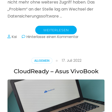
nicht mehr ohne weiteres Zugriff haben. Das
„Problem“ an der Stelle lag am Wechsel der
Datensicherungssoftware …
WEITERLESEN
zu
Kai
Hinterlasse einen Kommentar
Alle
Jahre
wieder
–
17. Juli 2022
ALLGEMEIN
Jahressicherung
CloudReady – Asus VivoBook