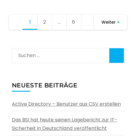
Seitennummerierung
1
Seite
2
Seite
…
6
Seite
Weiter
der
Beiträge
Suchen
nach:
NEUESTE BEITRÄGE
Active Directory – Benutzer aus CSV erstellen
Das BSI hat heute seinen Lagebericht zur IT-
Sicherheit in Deutschland veröffentlicht