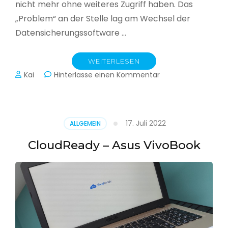
nicht mehr ohne weiteres Zugriff haben. Das
„Problem“ an der Stelle lag am Wechsel der
Datensicherungssoftware …
WEITERLESEN
zu
Kai
Hinterlasse einen Kommentar
Alle
Jahre
wieder
–
17. Juli 2022
ALLGEMEIN
Jahressicherung
CloudReady – Asus VivoBook