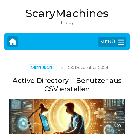
Zum
ScaryMachines
Inhalt
springen
IT Blog
(Eingabetaste
drücken)
MENÜ
23. Dezember 2024
ANLEITUNGEN
Active Directory – Benutzer aus
CSV erstellen