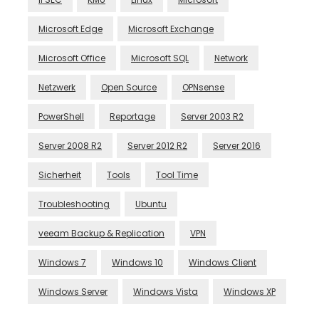
Microsoft Edge
Microsoft Exchange
Microsoft Office
Microsoft SQL
Network
Netzwerk
Open Source
OPNsense
PowerShell
Reportage
Server 2003 R2
Server 2008 R2
Server 2012 R2
Server 2016
Sicherheit
Tools
Tool Time
Troubleshooting
Ubuntu
veeam Backup & Replication
VPN
Windows 7
Windows 10
Windows Client
Windows Server
Windows Vista
Windows XP