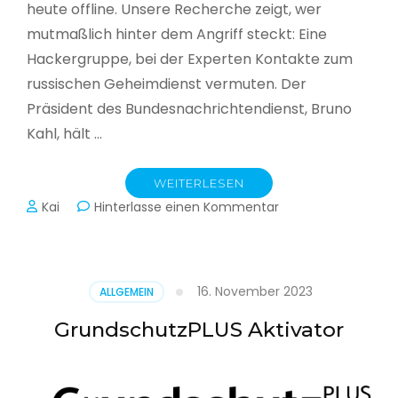
heute offline. Unsere Recherche zeigt, wer
mutmaßlich hinter dem Angriff steckt: Eine
Hackergruppe, bei der Experten Kontakte zum
russischen Geheimdienst vermuten. Der
Präsident des Bundesnachrichtendienst, Bruno
Kahl, hält …
WEITERLESEN
zu
Kai
Hinterlasse einen Kommentar
Cyberwar
–
Die
unsichtbare
16. November 2023
ALLGEMEIN
Schlacht
im
GrundschutzPLUS Aktivator
Netz