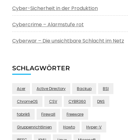
Cyber-Sicherheit in der Produktion
Cybercrime – Alarmstufe rot
Cyberwar – Die unsichtbare Schlacht im Netz
SCHLAGWÖRTER
Acer
Active Directory
Backup
BSI
ChromeOS
CSV
CYBR360
DNS
fabrik6
Firewall
Freeware
Gruppenrichtlinien
Howto
Hyper-V
IPSEC
KMU
Linux
Microsoft