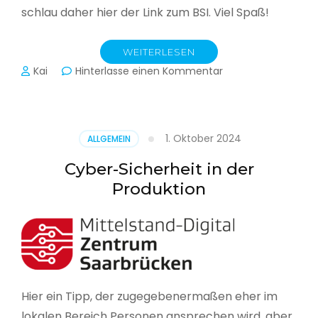
schlau daher hier der Link zum BSI. Viel Spaß!
WEITERLESEN
zu
Kai
Hinterlasse einen Kommentar
Das
BSI
hat
heute
1. Oktober 2024
ALLGEMEIN
seinen
Lagebericht
Cyber-Sicherheit in der
zur
Produktion
IT-
Sicherheit
in
Deutschland
veröffentlicht
Hier ein Tipp, der zugegebenermaßen eher im
lokalen Bereich Personen ansprechen wird, aber