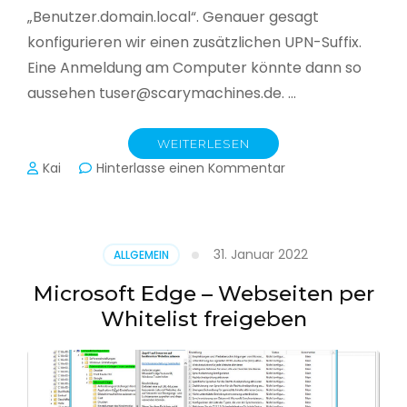
„Benutzer.domain.local“. Genauer gesagt
konfigurieren wir einen zusätzlichen UPN-Suffix.
Eine Anmeldung am Computer könnte dann so
aussehen tuser@scarymachines.de. …
WEITERLESEN
zu
Kai
Hinterlasse einen Kommentar
Zusätzlichen
User
Principal
Name
31. Januar 2022
ALLGEMEIN
(UPN)
im
Microsoft Edge – Webseiten per
Active
Whitelist freigeben
Directory
hinzufügen