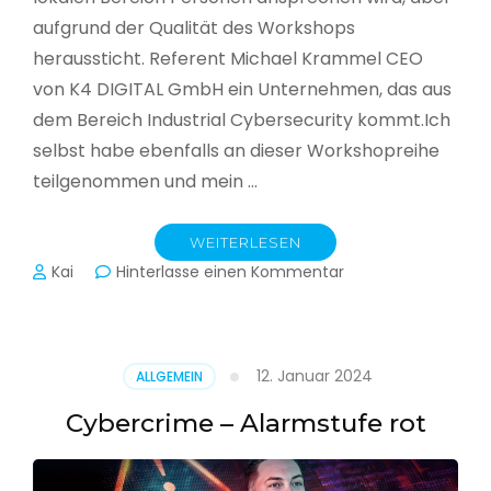
aufgrund der Qualität des Workshops
heraussticht. Referent Michael Krammel CEO
von K4 DIGITAL GmbH ein Unternehmen, das aus
dem Bereich Industrial Cybersecurity kommt.Ich
selbst habe ebenfalls an dieser Workshopreihe
teilgenommen und mein …
WEITERLESEN
zu
Kai
Hinterlasse einen Kommentar
Cyber-
Sicherheit
in
der
12. Januar 2024
ALLGEMEIN
Produktion
Cybercrime – Alarmstufe rot