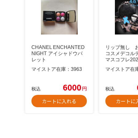
CHANEL ENCHANTED
リップ無し 
NIGHT アイシャドウパ
コスメデコル
レット
マスコフレ202
マイストア在庫：
3963
マイストア在
6000
円
税込
税込
カートに入れる
カートに