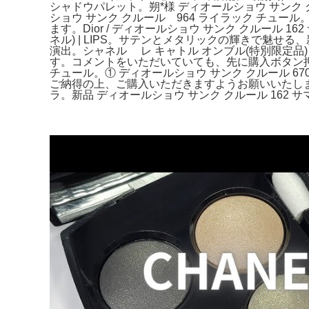
シャドウパレット。朔*様 ディオールショウ サンク
ショウ サンク クルール 964 ライラック チ
ます。Dior / ディオールショウ サンク クルール 1
ネル) | LIPS。サテンとメタリックの輝きで魅
演出。シャネル レ キャトル オンブル(特別限定品)
す。コメントをいただいていても、先に購入ボタン押さ
チュール。① ディオールショウ サンク クルール 
ご納得の上、ご購入いただきますようお願いいたしま
ラ。新品 ディオールショウ サンク クルール 162 