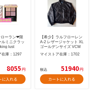
ンローラン❤︎限
【希少】ラルフローレン
ールミニクラッ
A-2 レザージャケット XL
ing lust
ゴールデンサイズ VCM
ア在庫：
1297
マイストア在庫：
1702
8055
51940
円
円
税込
トに入れる
カートに入れる