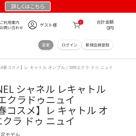
詳しくは
こちら
合計金額
ご利用案内
0
ゲスト様
0円
お問い合わせ
変更
ログイン
新規会員登録
024春コスメ】レ キャトル オンブル／388エクラ ドゥ ニュイ
NEL シャネル レキャトル
8 エクラドゥニュイ
24春コスメ】レ キャトル オ
エクラ ドゥ ニュイ
 限定モデル