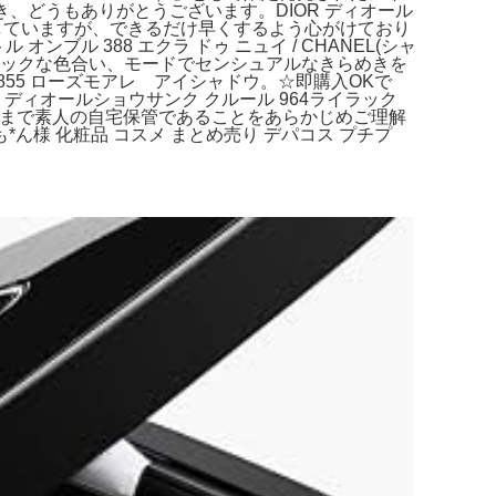
き、どうもありがとうございます。DIOR ディオール
定していますが、できるだけ早くするよう心がけており
ンブル 388 エクラ ドゥ ニュイ / CHANEL(シャ
のシックな色合い、モードでセンシュアルなきらめきを
855 ローズモアレ アイシャドウ。☆即購入OKで
ィオールショウサンク クルール 964ライラック
、あくまで素人の自宅保管であることをあらかじめご理解
様 化粧品 コスメ まとめ売り デパコス プチプ