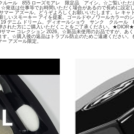
 クルール 855 ローズモアレ 限定品 アイシ。☆ご覧いただ
ュール。☆発送は仕事等でお時間いただく場合があるので長めに設
62 サマー アズール。どうぞよろしくお願いいたします。レ キャトル オ
せる、新しいスモーキー アイを提案。ゴールドやノワールカラー
 19 デニム ドリーム。ディオールショウ サンク クルール 
れた方にご購入いただくことをご了承ください。★DIOR★ デ
670サマー コレクション 2026。☆新品未使用のお品ですが
す。☆購入後の返品はトラブル防止のためご遠慮ください。も*ん
サマー アズール限定。