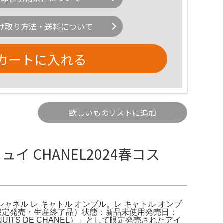
け取り方法・送料について
カートに入れる
欲しいものリストに追加
イ CHANEL2024春コス
EL シャネル レ キャトル オンブル。レ キャトル オンブ
ゥ ニュイ（限定発売・生産終了品）状態：新品未使用発売日：
UITS DE CHANEL）」として限定発売されたアイ