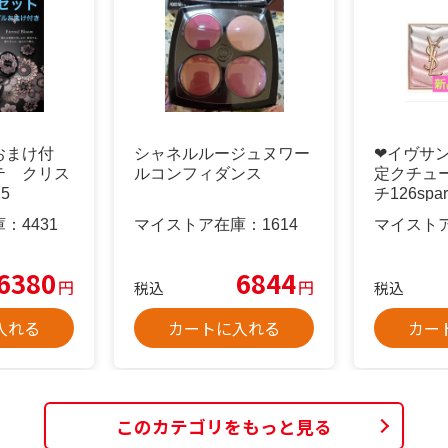
おまけ付
シャネルルージュヌワー
❤︎イヴサ
テ クリス
ルコンフィダンス
定クチュ
5
チ126spark
庫：
4431
マイストア在庫：
1614
マイスト
6380
6844
円
円
税込
税込
入れる
カートに入れる
カー
このカテゴリをもっと見る