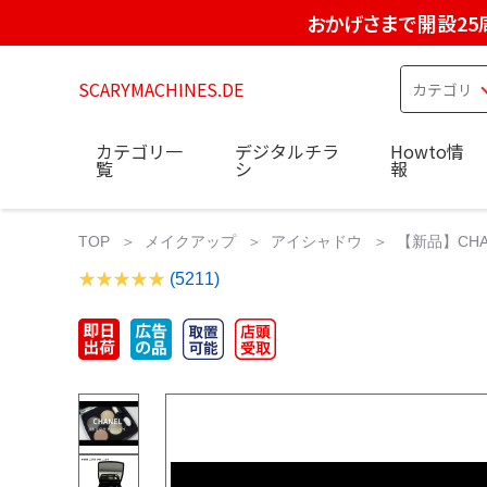
おかげさまで開設25
SCARYMACHINES.DE
カテゴリ一
デジタルチラ
Howto情
覧
シ
報
TOP
メイクアップ
アイシャドウ
【新品】CHA
(5211)